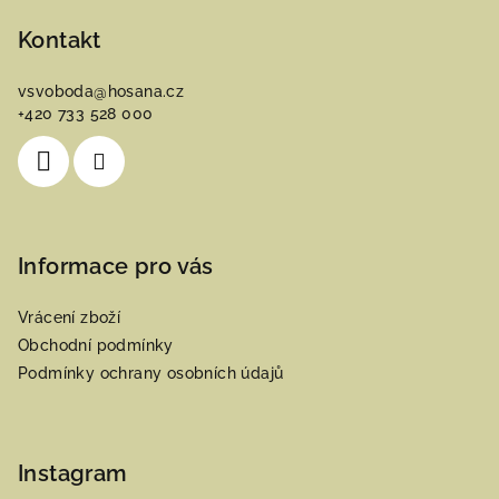
á
p
Kontakt
a
vsvoboda
@
hosana.cz
t
+420 733 528 000
í
Informace pro vás
Vrácení zboží
Obchodní podmínky
Podmínky ochrany osobních údajů
Instagram