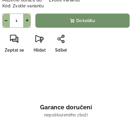
Můžeme doručit do:
Zvolte variantu
Kód:
Zvolte variantu
−
+
Do košíku
Zeptat se
Hlídat
Sdílet
Garance doručení
nepoškozeného zboží