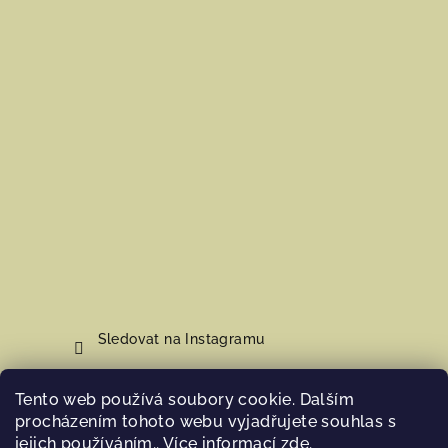
Sledovat na Instagramu
Tento web používá soubory cookie. Dalším
Nákupní košík
procházením tohoto webu vyjadřujete souhlas s
jejich používáním.. Více informací
zde
.