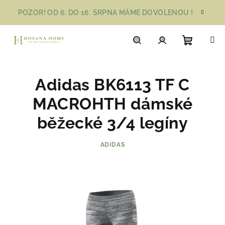
Přejít
POZOR! OD 6. DO 16. SRPNA MÁME DOVOLENOU !
na
obsah
Nákupn
Hledat
Přihlášení
Adidas BK6113 TF C
košík
MACROHTH dámské
běžecké 3/4 legíny
ADIDAS