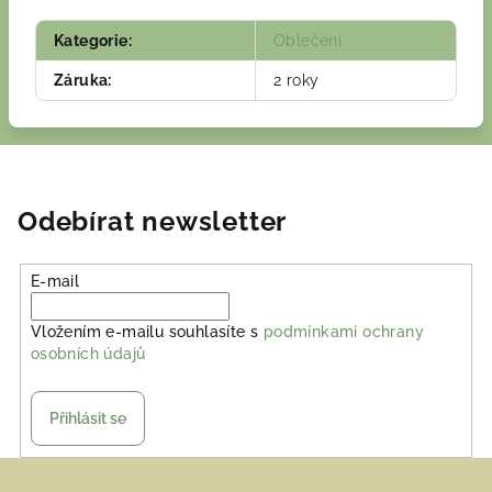
Kategorie
:
Oblečení
Záruka
:
2 roky
Odebírat newsletter
E-mail
Vložením e-mailu souhlasíte s
podmínkami ochrany
osobních údajů
Přihlásit se
Z