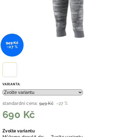
949 Kč
–27 %
VARIANTA:
standardní cena:
949 Kč
–27 %
690 Kč
Měrná
Zvolte variantu
cena: