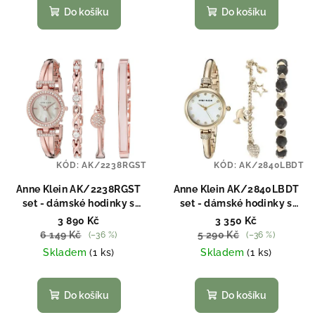
ů
Do košíku
Do košíku
KÓD:
AK/2238RGST
KÓD:
AK/2840LBDT
Anne Klein AK/2238RGST
Anne Klein AK/2840LBDT
set - dámské hodinky s
set - dámské hodinky s
náramky
náramky
3 890 Kč
3 350 Kč
6 149 Kč
5 290 Kč
(–36 %)
(–36 %)
Skladem
(1 ks)
Skladem
(1 ks)
Do košíku
Do košíku