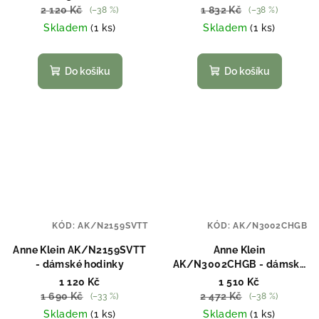
2 120 Kč
1 832 Kč
(–38 %)
(–38 %)
Skladem
(1 ks)
Skladem
(1 ks)
Do košíku
Do košíku
KÓD:
AK/N2159SVTT
KÓD:
AK/N3002CHGB
Anne Klein AK/N2159SVTT
Anne Klein
- dámské hodinky
AK/N3002CHGB - dámské
hodinky
1 120 Kč
1 510 Kč
1 690 Kč
2 472 Kč
(–33 %)
(–38 %)
Skladem
(1 ks)
Skladem
(1 ks)