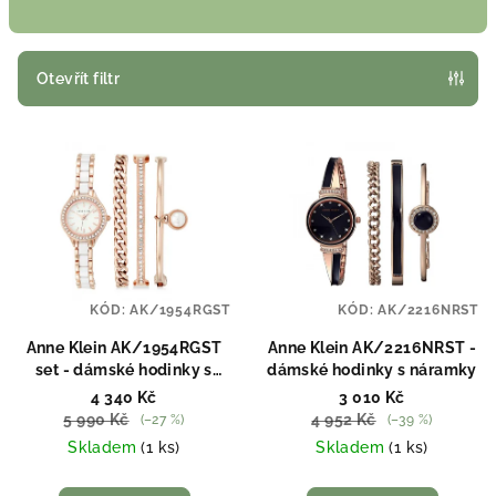
n
í
p
Otevřít filtr
r
V
o
ý
d
p
u
i
k
s
t
p
ů
KÓD:
AK/1954RGST
KÓD:
AK/2216NRST
r
o
Anne Klein AK/1954RGST
Anne Klein AK/2216NRST -
set - dámské hodinky s
dámské hodinky s náramky
d
náramky
4 340 Kč
3 010 Kč
u
5 990 Kč
4 952 Kč
(–27 %)
(–39 %)
k
Skladem
(1 ks)
Skladem
(1 ks)
t