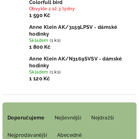
Colorfull bird
Obvykle 2 až 3 týdny
1 590 Kč
Anne Klein AK/3159LPSV - dámské
hodinky
Skladem
(1 ks)
1 800 Kč
Anne Klein AK/N3169SVSV - dámské
hodinky
Skladem
(1 ks)
1 120 Kč
Ř
a
Doporučujeme
Nejlevnější
Nejdražší
z
e
Nejprodávanější
Abecedně