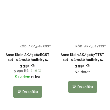
KÓD:
AK/3082RGST
KÓD:
AK/3087TTST
Anne Klein AK/3082RGST
Anne Klein AK/3087TTST
set - dámské hodinky s
set - dámské hodinky s
náramky
náramky
3 350 Kč
3 990 Kč
5 290 Kč
(–36 %)
Na dotaz
Skladem
(1 ks)
Do košíku
Do košíku