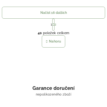
Načíst 16 dalších
S
t
1
2
O
r
40
položek celkem
á
v
n
l
Nahoru
k
á
o
d
v
a
á
n
c
í
í
p
r
v
Garance doručení
k
nepoškozeného zboží
y
v
ý