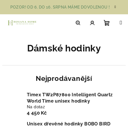
Přejít
POZOR! OD 6. DO 16. SRPNA MÁME DOVOLENOU !
na
obsah
Nákupn
Hledat
Přihlášení
Dámské hodinky
košík
Nejprodávanější
Timex TW2P87800 Intelligent Quartz
World Time unisex hodinky
Na dotaz
4 450 Kč
Unisex dřevěné hodinky BOBO BIRD