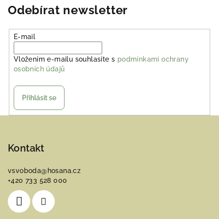
Odebírat newsletter
E-mail
Vložením e-mailu souhlasíte s
podmínkami ochrany
osobních údajů
Přihlásit se
Z
á
p
Kontakt
a
vsvoboda
@
hosana.cz
t
+420 733 528 000
í