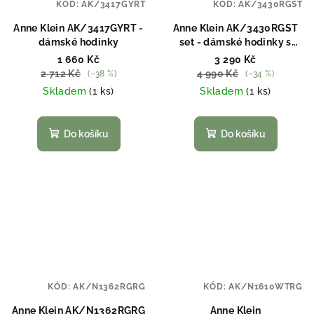
KÓD:
AK/3417GYRT
KÓD:
AK/3430RGST
Anne Klein AK/3417GYRT -
Anne Klein AK/3430RGST
dámské hodinky
set - dámské hodinky s
náramky
1 660 Kč
3 290 Kč
2 712 Kč
4 990 Kč
(–38 %)
(–34 %)
Skladem
(1 ks)
Skladem
(1 ks)
Do košíku
Do košíku
KÓD:
AK/N1362RGRG
KÓD:
AK/N1610WTRG
Anne Klein AK/N1362RGRG
Anne Klein