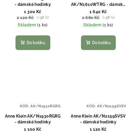
- dámské hodinky
AK/N1610WTRG - dámské
hodinky
1 300 Kč
1 640 Kč
2 120 Kč
2 680 Kč
(–38 %)
(–38 %)
Skladem
(1 ks)
Skladem
(1 ks)
Do košíku
Do košíku
KÓD:
AK/N1930RGRG
KÓD:
AK/N2159SVSV
Anne Klein AK/N1930RGRG
Anne Klein AK/N2159SVSV
- dámské hodinky
- dámské hodinky
1 300 Kč
1 120 Kč