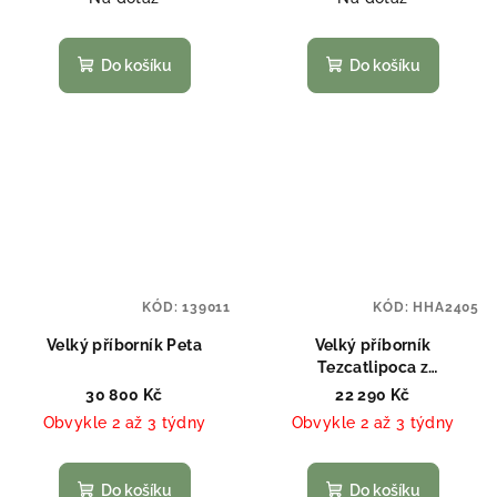
Do košíku
Do košíku
KÓD:
139011
KÓD:
HHA2405
Velký příborník Peta
Velký příborník
Tezcatlipoca z
recyklovaného dřeva
30 800 Kč
22 290 Kč
Obvykle 2 až 3 týdny
Obvykle 2 až 3 týdny
Do košíku
Do košíku