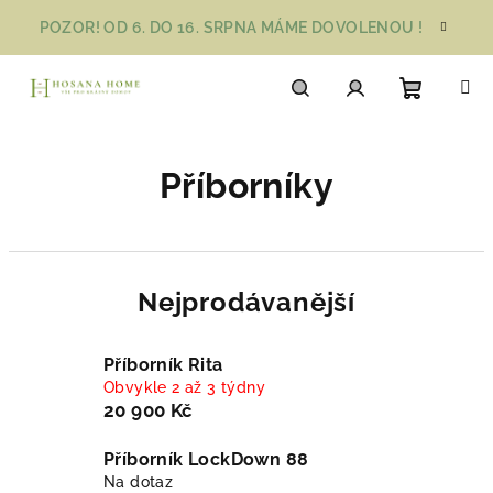
Přejít
POZOR! OD 6. DO 16. SRPNA MÁME DOVOLENOU !
na
obsah
Nákupn
Hledat
Přihlášení
Příborníky
košík
Nejprodávanější
Příborník Rita
Obvykle 2 až 3 týdny
20 900 Kč
Příborník LockDown 88
Na dotaz