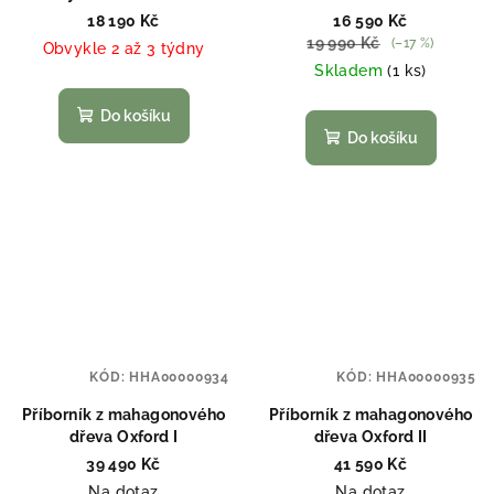
18 190 Kč
16 590 Kč
19 990 Kč
(–17 %)
Obvykle 2 až 3 týdny
Skladem
(1 ks)
Do košíku
Do košíku
KÓD:
HHA00000934
KÓD:
HHA00000935
Příborník z mahagonového
Příborník z mahagonového
dřeva Oxford I
dřeva Oxford II
39 490 Kč
41 590 Kč
Na dotaz
Na dotaz