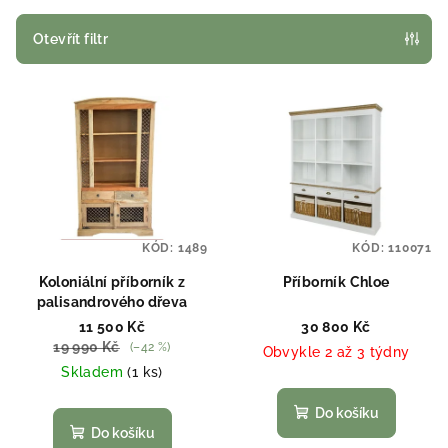
í
p
Otevřít filtr
r
V
o
ý
d
p
u
i
k
s
t
p
ů
KÓD:
1489
KÓD:
110071
r
o
Koloniální příborník z
Příborník Chloe
palisandrového dřeva
d
11 500 Kč
30 800 Kč
u
19 990 Kč
(–42 %)
Obvykle 2 až 3 týdny
k
Skladem
(1 ks)
t
Do košíku
ů
Do košíku