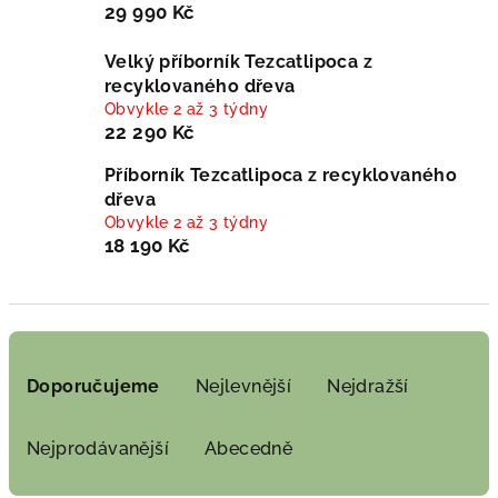
29 990 Kč
Velký příborník Tezcatlipoca z
recyklovaného dřeva
Obvykle 2 až 3 týdny
22 290 Kč
Příborník Tezcatlipoca z recyklovaného
dřeva
Obvykle 2 až 3 týdny
18 190 Kč
Ř
a
Doporučujeme
Nejlevnější
Nejdražší
z
e
Nejprodávanější
Abecedně
n