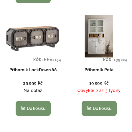
KÓD:
HHA2154
KÓD:
139004
Příborník LockDown 88
Příborník Peta
29 990 Kč
19 990 Kč
Na dotaz
Obvykle 2 až 3 týdny
Do košíku
Do košíku