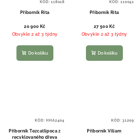
KÓD:
118018
KÓD:
110041
Příborník Rita
Příborník Rita
20 900 Kč
27 500 Kč
Obvykle 2 až 3 týdny
Obvykle 2 až 3 týdny
Do košíku
Do košíku
KÓD:
HHA2404
KÓD:
31209
Příborník Tezcatlipoca z
Příborník Viliam
recyklovaného dřeva