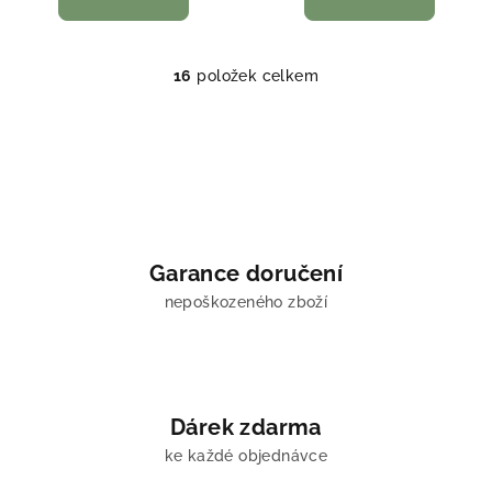
16
položek celkem
O
v
l
á
d
a
c
í
Garance doručení
p
nepoškozeného zboží
r
v
k
y
v
Dárek zdarma
ý
ke každé objednávce
p
i