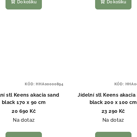
Do košíku
Do košíku
KÓD:
HHA00000894
KÓD:
HHA0
lní stl Keens akacia sand
Jídelní stl Keens akacia
black 170 x 90 cm
black 200 x 100 cm
20 690 Kč
23 290 Kč
Na dotaz
Na dotaz