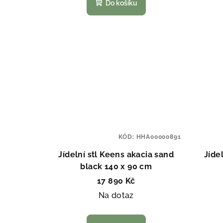
Do košíku
KÓD:
HHA00000891
Jídelní stl Keens akacia sand
Jíde
black 140 x 90 cm
17 890 Kč
Na dotaz