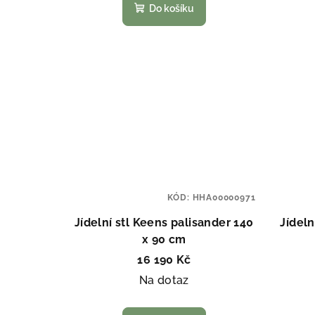
Do košíku
KÓD:
HHA00000971
Jídelní stl Keens palisander 140
Jídeln
x 90 cm
16 190 Kč
Na dotaz