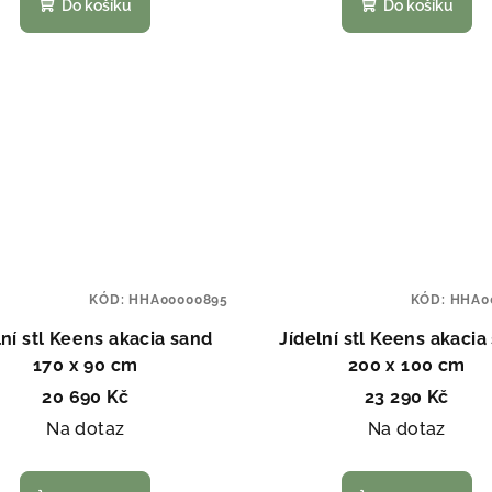
Do košíku
Do košíku
KÓD:
HHA00000895
KÓD:
HHA0
lní stl Keens akacia sand
Jídelní stl Keens akacia
170 x 90 cm
200 x 100 cm
20 690 Kč
23 290 Kč
Na dotaz
Na dotaz