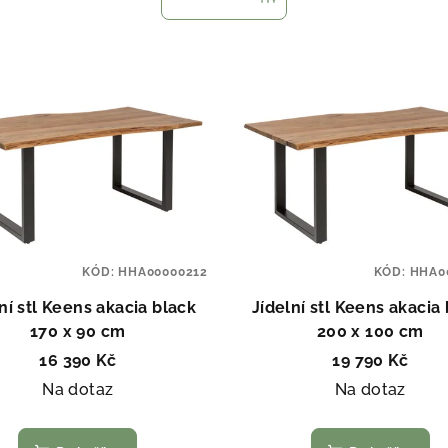
KÓD:
HHA00000212
KÓD:
HHA0
ní stl Keens akacia black
Jídelní stl Keens akacia
170 x 90 cm
200 x 100 cm
16 390 Kč
19 790 Kč
Na dotaz
Na dotaz