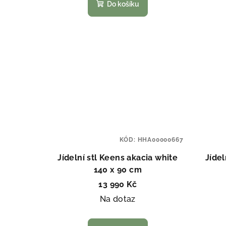
Do košíku
KÓD:
HHA00000667
Jídelní stl Keens akacia white
Jídel
140 x 90 cm
13 990 Kč
Na dotaz