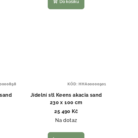
Do košíku
0000898
KÓD:
HHA00000901
 sand
Jídelní stl Keens akacia sand
230 x 100 cm
25 490 Kč
Na dotaz