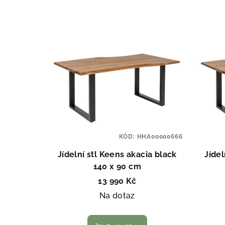
n
V
í
ý
p
p
r
i
o
s
d
p
u
KÓD:
HHA00000666
r
k
Jídelní stl Keens akacia black
Jídel
o
t
140 x 90 cm
13 990 Kč
d
ů
Na dotaz
u