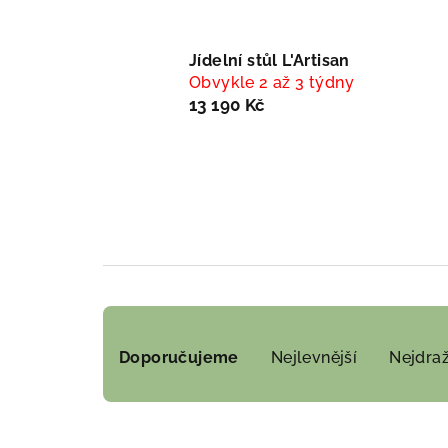
Jídelní stůl L'Artisan
Obvykle 2 až 3 týdny
13 190 Kč
Ř
Doporučujeme
Nejlevnější
Nejdraž
a
z
e