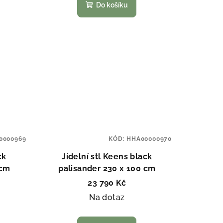
Do košíku
0000969
KÓD:
HHA00000970
ck
Jídelní stl Keens black
 cm
palisander 230 x 100 cm
23 790 Kč
Na dotaz