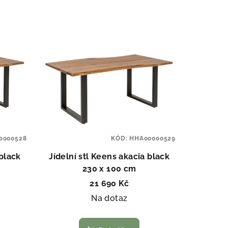
0000528
KÓD:
HHA00000529
 black
Jídelní stl Keens akacia black
230 x 100 cm
21 690 Kč
Na dotaz