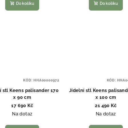
Do košíku
Do košíku
KÓD:
HHA00000972
KÓD:
HHA0
í stl Keens palisander 170
Jídelní stl Keens palisan
x 90 cm
x 100 cm
17 690 Kč
21 490 Kč
Na dotaz
Na dotaz