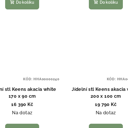
Do košíku
Do košíku
KÓD:
HHA00000240
KÓD:
HHA0
ní stl Keens akacia white
Jídelní stl Keens akacia
170 x 90 cm
200 x 100 cm
16 390 Kč
19 790 Kč
Na dotaz
Na dotaz