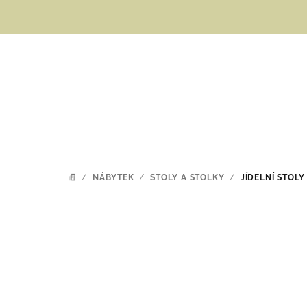
Přejít
na
obsah
/
NÁBYTEK
/
STOLY A STOLKY
/
JÍDELNÍ STOLY
DOMŮ