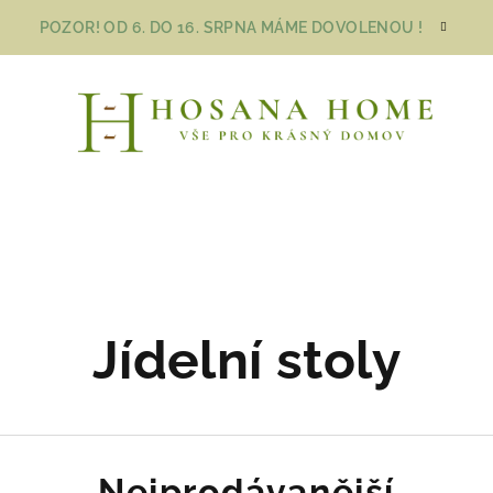
POZOR! OD 6. DO 16. SRPNA MÁME DOVOLENOU !
Jídelní stoly
Nejprodávanější