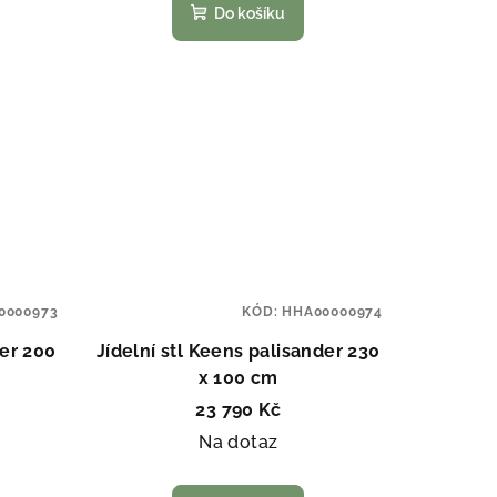
Do košíku
0000973
KÓD:
HHA00000974
der 200
Jídelní stl Keens palisander 230
x 100 cm
23 790 Kč
Na dotaz