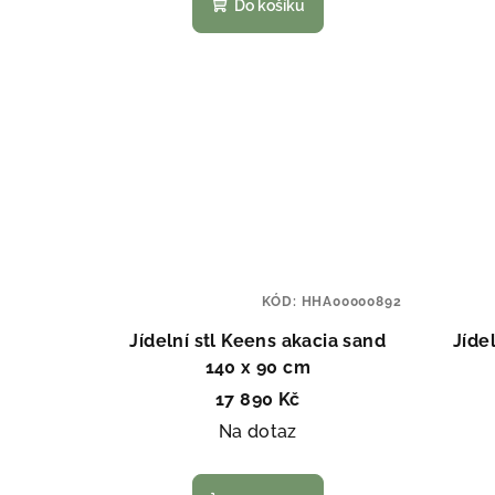
k
Do košíku
t
ů
KÓD:
HHA00000892
Jídelní stl Keens akacia sand
Jíde
140 x 90 cm
17 890 Kč
Na dotaz