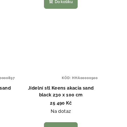
Do košíku
0000897
KÓD:
HHA00000900
 sand
Jídelní stl Keens akacia sand
black 230 x 100 cm
25 490 Kč
Na dotaz