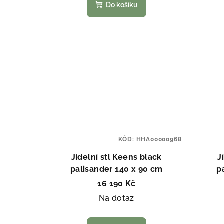
Do košíku
KÓD:
HHA00000968
Jídelní stl Keens black
J
palisander 140 x 90 cm
p
16 190 Kč
Na dotaz