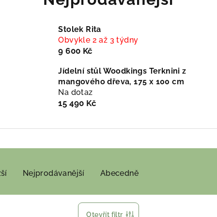
Stolek Rita
Obvykle 2 až 3 týdny
9 600 Kč
Jídelní stůl Woodkings Terknini z
mangového dřeva, 175 x 100 cm
Na dotaz
15 490 Kč
ší
Nejprodávanější
Abecedně
Otevřít filtr