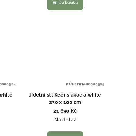
Do košíku
0000564
KÓD:
HHA00000565
 white
Jídelní stl Keens akacia white
230 x 100 cm
21 690 Kč
Na dotaz