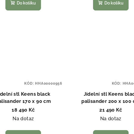
Do košíku
Do košíku
KÓD:
HHA00000956
KÓD:
HHA0
ídelní stl Keens black
Jídelní stl Keens bla
alisander 170 x 90 cm
palisander 200 x 100
18 490 Kč
21 490 Kč
Na dotaz
Na dotaz