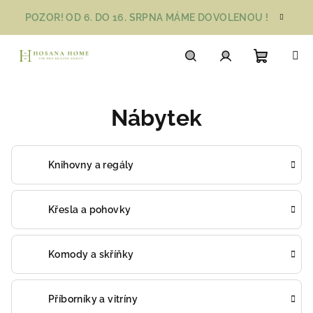
Přejít
POZOR! OD 6. DO 16. SRPNA MÁME DOVOLENOU !
na
obsah
Nákupn
Hledat
Přihlášení
Nábytek
košík
Knihovny a regály
Křesla a pohovky
Komody a skříňky
Příborníky a vitríny