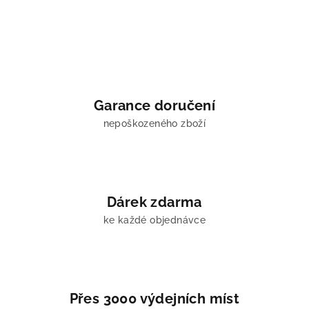
v
a
á
n
c
í
í
p
r
v
Garance doručení
k
nepoškozeného zboží
y
v
ý
p
i
Dárek zdarma
s
u
ke každé objednávce
Přes 3000 výdejních míst