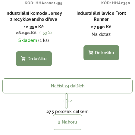
KÓD:
HHA00001495
KÓD:
HHA2340
Industriální komoda Jersey
Industriální lavice Front
z recyklovaného dřeva
Runner
12 350 Kč
27 990 Kč
26 290 Kč
(–53 %)
Na dotaz
Skladem
(1 ks)
Do košíku
Do košíku
Načíst 24 dalších
S
t
1
12
O
r
275
položek celkem
á
v
n
l
Nahoru
k
á
o
d