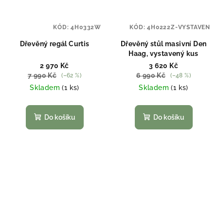
KÓD:
4H0332W
KÓD:
4H0222Z-VYSTAVEN
Dřevěný regál Curtis
Dřevěný stůl masivní Den
Haag, vystavený kus
2 970 Kč
3 620 Kč
7 990 Kč
6 990 Kč
(–62 %)
(–48 %)
Skladem
(1 ks)
Skladem
(1 ks)
Do košíku
Do košíku