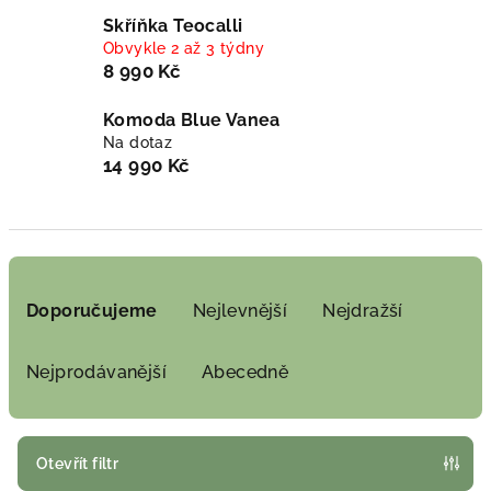
Skříňka Teocalli
Obvykle 2 až 3 týdny
8 990 Kč
Komoda Blue Vanea
Na dotaz
14 990 Kč
Ř
a
Doporučujeme
Nejlevnější
Nejdražší
z
e
Nejprodávanější
Abecedně
n
í
p
Otevřít filtr