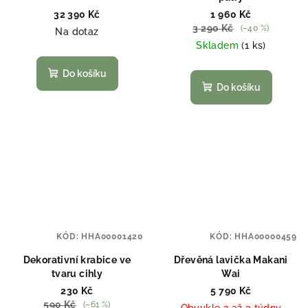
32 390 Kč
1 960 Kč
3 290 Kč
(–40 %)
Na dotaz
Skladem
(1 ks)
Do košíku
Do košíku
KÓD:
HHA00001420
KÓD:
HHA00000459
Dekorativní krabice ve
Dřevěná lavička Makani
tvaru cihly
Wai
230 Kč
5 790 Kč
590 Kč
(–61 %)
Obvykle 2 až 3 týdny