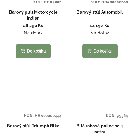
KÓD:
HHA2006
KÓD:
HHA00000660
Barový pult Motorcycle
Barový stůl Automobil
Indian
26 290 Kč
14 190 Kč
Na dotaz
Na dotaz
Do košíku
Do košíku
KÓD:
HHA00000444
KÓD:
95364
Barový stůl Triumph Bike
Bílá rohová police se 4
patry