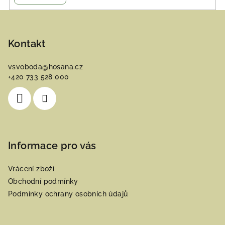
Z
á
p
Kontakt
a
vsvoboda
@
hosana.cz
t
+420 733 528 000
í
Informace pro vás
Vrácení zboží
Obchodní podmínky
Podmínky ochrany osobních údajů