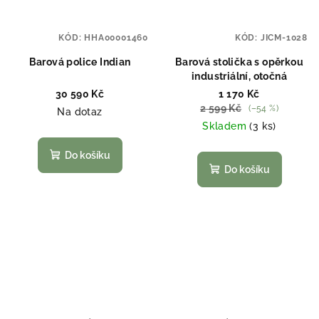
KÓD:
HHA00001460
KÓD:
JICM-1028
Barová police Indian
Barová stolička s opěrkou
industriální, otočná
30 590 Kč
1 170 Kč
2 599 Kč
(–54 %)
Na dotaz
Skladem
(3 ks)
Do košíku
Do košíku