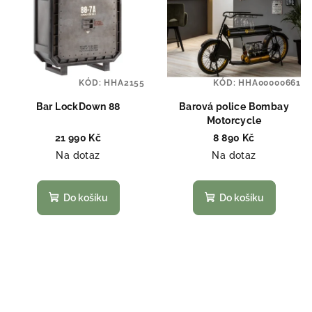
KÓD:
HHA2155
KÓD:
HHA00000661
Bar LockDown 88
Barová police Bombay
Motorcycle
21 990 Kč
8 890 Kč
Na dotaz
Na dotaz
Do košíku
Do košíku