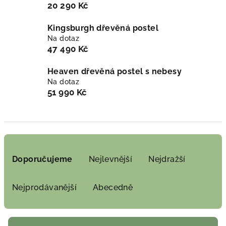
20 290 Kč
Kingsburgh dřevěná postel
Na dotaz
47 490 Kč
Heaven dřevěná postel s nebesy
Na dotaz
51 990 Kč
Ř
a
Doporučujeme
Nejlevnější
Nejdražší
z
e
Nejprodávanější
Abecedně
n
í