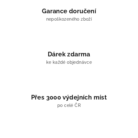
c
í
Garance doručení
p
nepoškozeného zboží
r
v
k
y
v
Dárek zdarma
ý
ke každé objednávce
p
i
s
u
Přes 3000 výdejních míst
po celé ČR