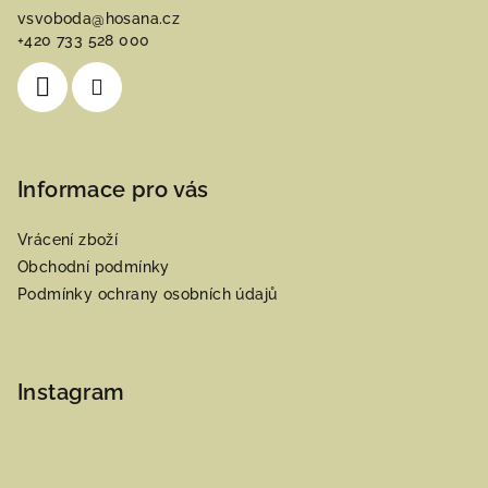
a
vsvoboda
@
hosana.cz
t
+420 733 528 000
í
Informace pro vás
Vrácení zboží
Obchodní podmínky
Podmínky ochrany osobních údajů
Instagram