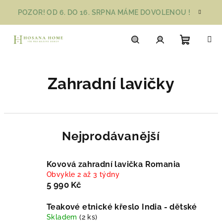
Přejít
POZOR! OD 6. DO 16. SRPNA MÁME DOVOLENOU !
na
obsah
Nákupn
Hledat
Přihlášení
Zahradní lavičky
košík
Nejprodávanější
Kovová zahradní lavička Romania
Obvykle 2 až 3 týdny
5 990 Kč
Teakové etnické křeslo India - dětské
Skladem
(2 ks)