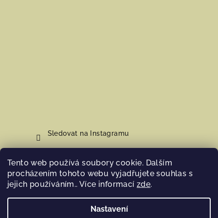
Sledovat na Instagramu
Tento web používá soubory cookie. Dalším
Nákupní košík
procházením tohoto webu vyjadřujete souhlas s
jejich používáním.. Více informací
zde
.
0
ks /
0 Kč
Nastavení