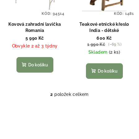
s
t
p
ů
KÓD:
94514
KÓD:
1481
r
o
Kovová zahradní lavička
Teakové etnické křeslo
Romania
India - dětské
d
5 990 Kč
600 Kč
u
1 990 Kč
(–69 %)
Obvykle 2 až 3 týdny
k
Skladem
(2 ks)
t
Do košíku
ů
Do košíku
2
položek celkem
O
v
l
á
d
a