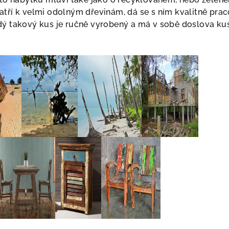
atří k velmi odolným dřevinám, dá se s ním kvalitně pra
dý takový kus je ručně vyrobený a má v sobě doslova ku