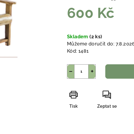
600 Kč
Měrná
cena:
Skladem
(2 ks)
Můžeme doručit do:
7.8.202
Kód:
1481
−
+
Tisk
Zeptat se