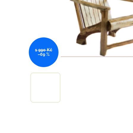
1 990 Kč
–69 %