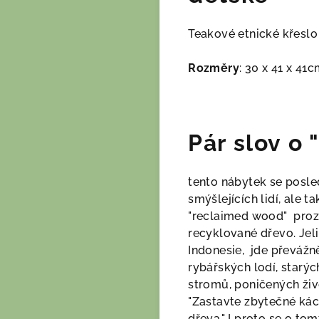
Teakové etnické křeslo
Rozměry
: 30 x 41 x 41
Pár slov o
tento nábytek se posled
smýšlejících lidí, ale t
"reclaimed wood" prozr
recyklované dřevo. Jeli
Indonesie, jde převážn
rybářských lodí, starýc
stromů, poničených ži
"Zastavte zbytečné kác
dřeva." I proto se o t