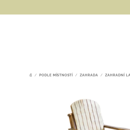
Přejít
na
obsah
/
PODLE MÍSTNOSTÍ
/
ZAHRADA
/
ZAHRADNÍ L
DOMŮ