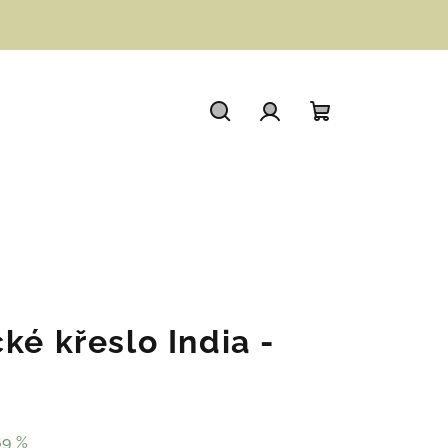
Hledat
Přihlášení
Nákupní
košík
ké křeslo India -
69 %