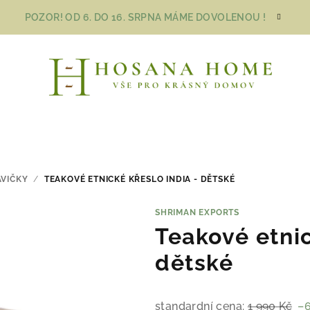
POZOR! OD 6. DO 16. SRPNA MÁME DOVOLENOU !
AVIČKY
/
TEAKOVÉ ETNICKÉ KŘESLO INDIA - DĚTSKÉ
SHRIMAN EXPORTS
Teakové etnic
dětské
standardní cena:
1 990 Kč
–