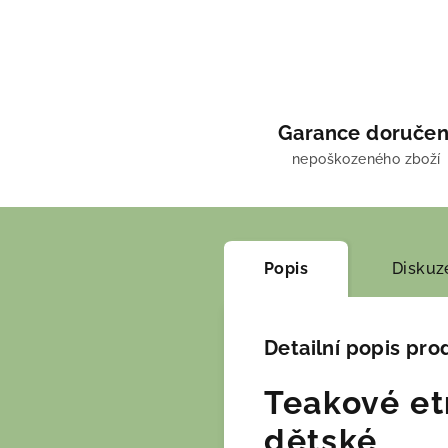
Garance doručen
nepoškozeného zboží
Popis
Diskuz
Detailní popis pro
Teakové etn
dětské