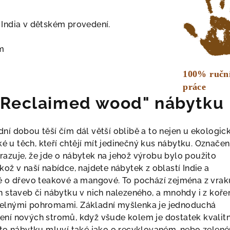
 India v dětském provedení.
cm
100% ručn
práce
 "Reclaimed wood" nábytku
ní dobou těší čím dál větší oblibě a to nejen u ekologic
aké u těch, kteří chtějí mít jedinečný kus nábytku. Označen
azuje, že jde o nábytek na jehož výrobu bylo použito
kož v naší nabídce, najdete nábytek z oblastí Indie a
ě o dřevo teakové a mangové. To pochází zejména z vrak
h staveb či nábytku v nich nalezeného, a mnohdy i z koře
velnými pohromami. Základní myšlenka je jednoduchá
ení nových stromů, když všude kolem je dostatek kvalit
omto nábytku mluví také jako o recyklovaném, nebo zelen