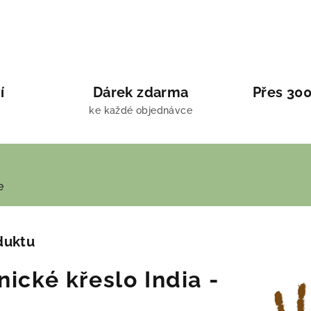
í
Dárek zdarma
Přes 300
ke každé objednávce
e
duktu
ické křeslo India -