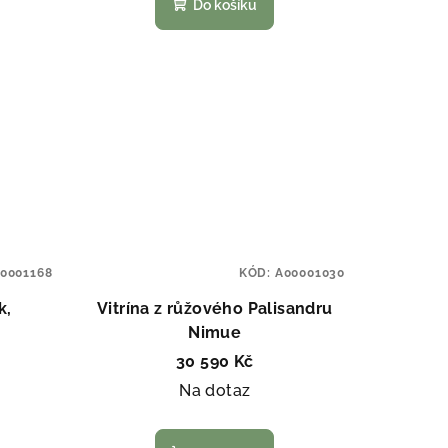
Do košíku
0001168
KÓD:
A00001030
k,
Vitrína z růžového Palisandru
o
Nimue
30 590 Kč
Na dotaz