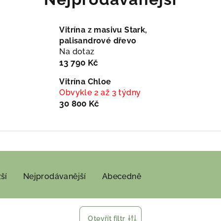
Vitrína z masivu Stark,
palisandrové dřevo
Na dotaz
13 790 Kč
Vitrína Chloe
Obvykle 2 až 3 týdny
30 800 Kč
ší
Nejprodávanější
Abecedně
Otevřít filtr