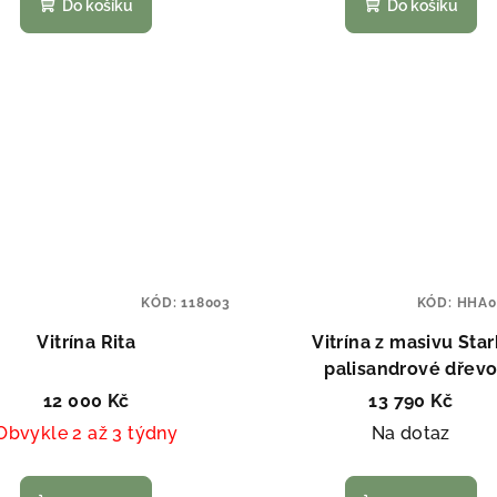
Do košíku
Do košíku
KÓD:
118003
KÓD:
HHA0
Vitrína Rita
Vitrína z masivu Star
palisandrové dřev
12 000 Kč
13 790 Kč
Obvykle 2 až 3 týdny
Na dotaz