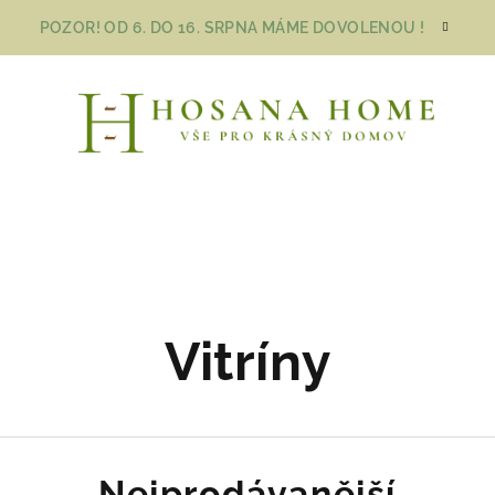
POZOR! OD 6. DO 16. SRPNA MÁME DOVOLENOU !
Vitríny
Nejprodávanější