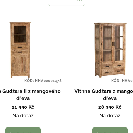
KÓD:
HHA00001478
KÓD:
HHA0
na Gudžara II z mangového
Vitrína Gudžara z mang
dřeva
dřeva
21 990 Kč
28 390 Kč
Na dotaz
Na dotaz