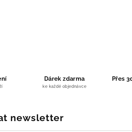
ení
Dárek zdarma
Přes 3
ží
ke každé objednávce
at newsletter