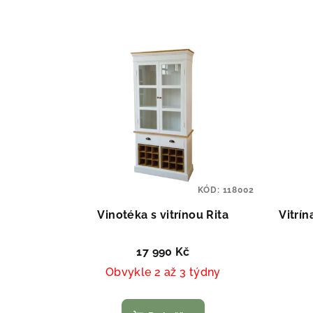
n
V
í
ý
p
p
r
i
o
s
d
p
u
KÓD:
118002
r
k
Vinotéka s vitrínou Rita
Vitrí
o
t
17 990 Kč
d
ů
Obvykle 2 až 3 týdny
u