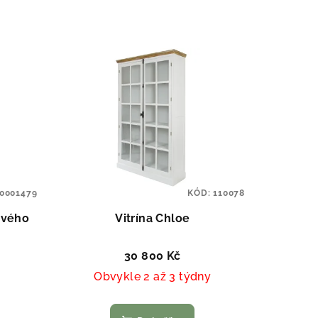
0001479
KÓD:
110078
ového
Vitrína Chloe
30 800 Kč
Obvykle 2 až 3 týdny