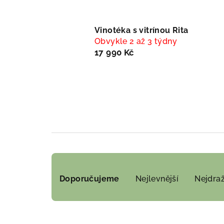
Vinotéka s vitrínou Rita
Obvykle 2 až 3 týdny
17 990 Kč
Ř
Doporučujeme
Nejlevnější
Nejdraž
a
z
e