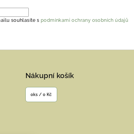
ailu souhlasíte s
podmínkami ochrany osobních údajů
Nákupní košík
0
ks /
0 Kč