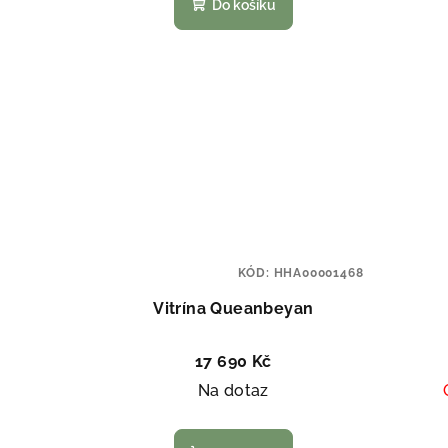
k
Do košíku
t
ů
KÓD:
HHA00001468
Vitrína Queanbeyan
17 690 Kč
Na dotaz