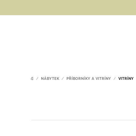
Přejít
na
obsah
/
NÁBYTEK
/
PŘÍBORNÍKY A VITRÍNY
/
VITRÍNY
DOMŮ