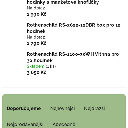
hodinky a manžetové knoflíčky
Na dotaz
1 990 Kč
Rothenschild RS-3622-12DBR box pro 12
hodinek
Na dotaz
1 790 Kč
Rothenschild RS-1100-30WH Vitrína pro
30 hodinek
Skladem
(1 ks)
3 650 Kč
Ř
a
Doporučujeme
Nejlevnější
Nejdražší
z
e
Nejprodávanější
Abecedně