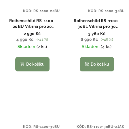
KÓD:
RS-1100-20BU
KÓD:
RS-1100-30BL
Rothenschild RS-1100-
Rothenschild RS-1100-
20BU Vitrína pro 20
30BL Vitrína pro 30
hodinek
hodinek
2 930 Kč
3 760 Kč
4 990 Kč
6 990 Kč
(–41 %)
(–46 %)
Skladem
(2 ks)
Skladem
(4 ks)
Do košíku
Do košíku
KÓD:
RS-1100-30BU
KÓD:
RS-1100-30BU-2JAK