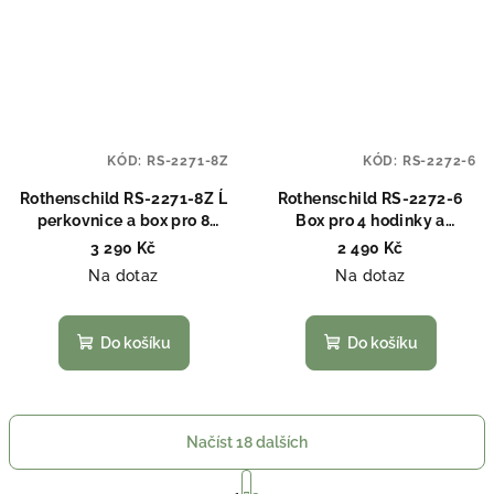
KÓD:
RS-2271-8Z
KÓD:
RS-2272-6
Rothenschild RS-2271-8Z Ĺ
Rothenschild RS-2272-6
perkovnice a box pro 8
Box pro 4 hodinky a
hodinek
šperkovnice
3 290 Kč
2 490 Kč
Na dotaz
Na dotaz
Do košíku
Do košíku
Načíst 18 dalších
S