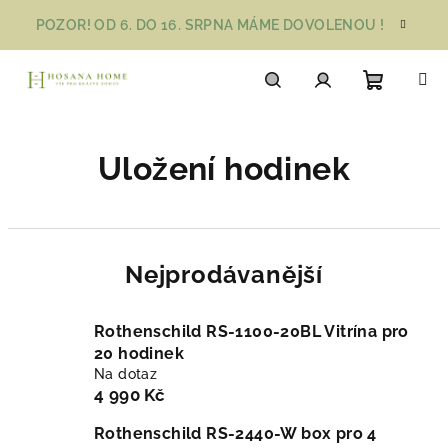
Přejít
POZOR! OD 6. DO 16. SRPNA MÁME DOVOLENOU !
na
obsah
Nákupn
Hledat
Přihlášení
Uložení hodinek
košík
Nejprodávanější
Rothenschild RS-1100-20BL Vitrína pro
20 hodinek
Na dotaz
4 990 Kč
Rothenschild RS-2440-W box pro 4