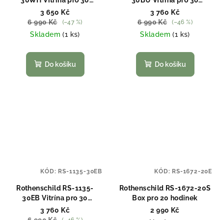
30WH Vitrína pro 30
30BU Vitrína pro 30
hodinek
hodinek
3 650 Kč
3 760 Kč
6 990 Kč
6 990 Kč
(–47 %)
(–46 %)
Skladem
(1 ks)
Skladem
(1 ks)
Do košíku
Do košíku
KÓD:
RS-1135-30EB
KÓD:
RS-1672-20E
Rothenschild RS-1135-
Rothenschild RS-1672-20S
30EB Vitrína pro 30
Box pro 20 hodinek
hodinek
3 760 Kč
2 990 Kč
6 990 Kč
(–46 %)