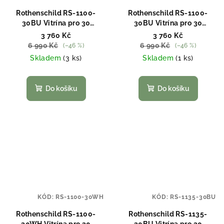
Rothenschild RS-1100-
Rothenschild RS-1100-
30BU Vitrína pro 30
30BU Vitrína pro 30
hodinek
hodinek, 2. jakost
3 760 Kč
3 760 Kč
6 990 Kč
6 990 Kč
(–46 %)
(–46 %)
Skladem
(3 ks)
Skladem
(1 ks)
Do košíku
Do košíku
KÓD:
RS-1100-30WH
KÓD:
RS-1135-30BU
Rothenschild RS-1100-
Rothenschild RS-1135-