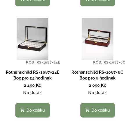
ů
KÓD:
RS-1087-24E
KÓD:
RS-1087-6C
Rothenschild RS-1087-24E
Rothenschild RS-1087-6C
Box pro 24 hodinek
Box pro 6 hodinek
2 490 Kč
2 090 Kč
Na dotaz
Na dotaz
Do košíku
Do košíku