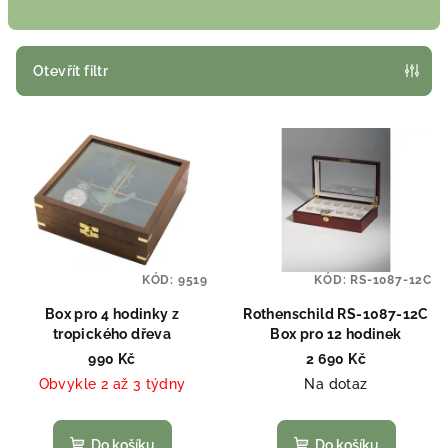
n
í
p
Otevřít filtr
r
V
o
ý
d
p
u
i
k
s
t
p
ů
KÓD:
9519
KÓD:
RS-1087-12C
r
o
Box pro 4 hodinky z
Rothenschild RS-1087-12C
tropického dřeva
Box pro 12 hodinek
d
990 Kč
2 690 Kč
u
Obvykle 2 až 3 týdny
Na dotaz
k
t
Do košíku
Do košíku