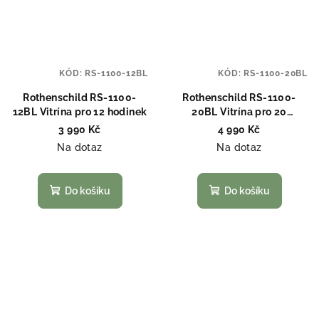
KÓD:
RS-1100-12BL
KÓD:
RS-1100-20BL
Rothenschild RS-1100-
Rothenschild RS-1100-
12BL Vitrína pro 12 hodinek
20BL Vitrína pro 20
hodinek
3 990 Kč
4 990 Kč
Na dotaz
Na dotaz
Do košíku
Do košíku