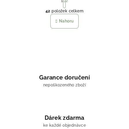
t
1
2
O
r
42
položek celkem
á
v
n
l
Nahoru
k
á
o
d
v
a
á
n
c
í
í
p
r
v
Garance doručení
k
nepoškozeného zboží
y
v
ý
p
i
Dárek zdarma
s
u
ke každé objednávce