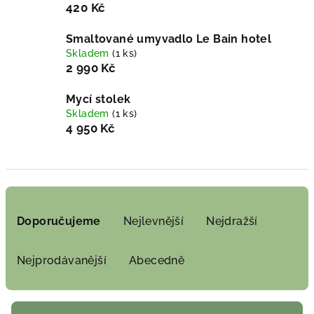
420 Kč
Smaltované umyvadlo Le Bain hotel
Skladem
(1 ks)
2 990 Kč
Mycí stolek
Skladem
(1 ks)
4 950 Kč
Ř
a
Doporučujeme
Nejlevnější
Nejdražší
z
e
Nejprodávanější
Abecedně
n
í