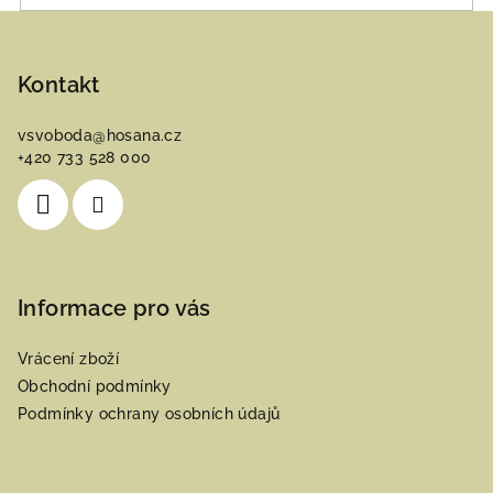
Z
á
p
Kontakt
a
vsvoboda
@
hosana.cz
t
+420 733 528 000
í
Informace pro vás
Vrácení zboží
Obchodní podmínky
Podmínky ochrany osobních údajů