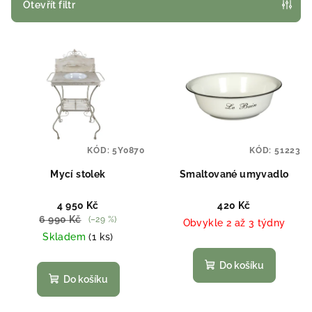
p
Otevřít filtr
r
V
o
ý
d
p
u
i
k
s
t
p
ů
KÓD:
5Y0870
KÓD:
51223
r
o
Mycí stolek
Smaltované umyvadlo
d
4 950 Kč
420 Kč
u
6 990 Kč
(–29 %)
Obvykle 2 až 3 týdny
k
Skladem
(1 ks)
t
Do košíku
ů
Do košíku