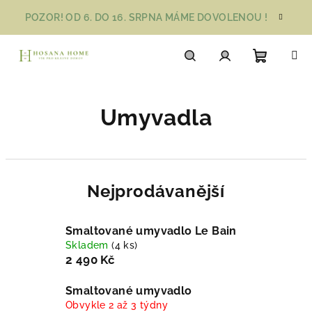
Přejít
POZOR! OD 6. DO 16. SRPNA MÁME DOVOLENOU !
na
obsah
Nákupn
Hledat
Přihlášení
Umyvadla
košík
Nejprodávanější
Smaltované umyvadlo Le Bain
Skladem
(4 ks)
2 490 Kč
Smaltované umyvadlo
Obvykle 2 až 3 týdny