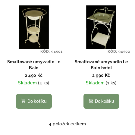
KÓD:
94501
KÓD:
94502
Smaltované umyvadlo Le
Smaltované umyvadlo Le
Bain
Bain hotel
2 490 Kč
2 990 Kč
Skladem
(4 ks)
Skladem
(1 ks)
Do košíku
Do košíku
4
položek celkem
O
v