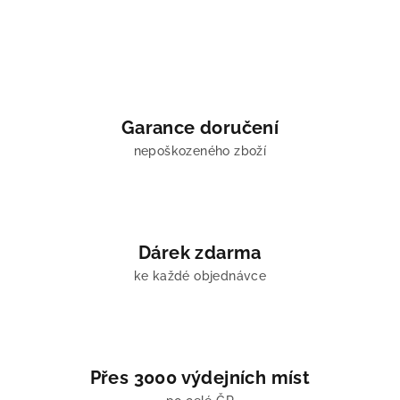
l
á
d
a
c
í
Garance doručení
p
nepoškozeného zboží
r
v
k
y
v
Dárek zdarma
ý
ke každé objednávce
p
i
s
u
Přes 3000 výdejních míst