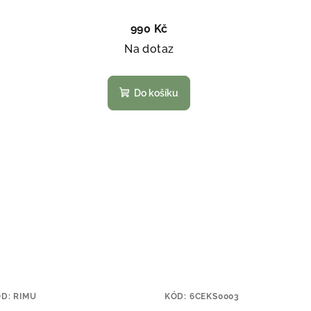
990 Kč
Na dotaz
Do košíku
ÓD:
RIMU
KÓD:
6CEKS0003