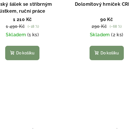
ský šálek se stříbrným
Dolomitový hrníček C
lístkem, ruční práce
1 210 Kč
90 Kč
1 490 Kč
290 Kč
(–18 %)
(–68 %)
Skladem
(1 ks)
Skladem
(2 ks)
Do košíku
Do košíku