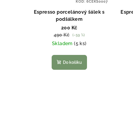
KÓD:
6CEKS0007
Espresso porcelánový šálek s
Espr
podšálkem
200 Kč
490 Kč
(–59 %)
Skladem
(5 ks)
Do košíku