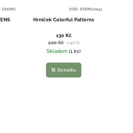
:
CAKMU
KÓD:
6CEMU0041
TENS
Hrníček Colorful Patterns
130 Kč
220 Kč
(–40 %)
Skladem
(1 ks)
Do košíku