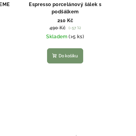
REME
Espresso porcelánový šálek s
podšálkem
210 Kč
490 Kč
(–57 %)
Skladem
(>5 ks)
Do košíku