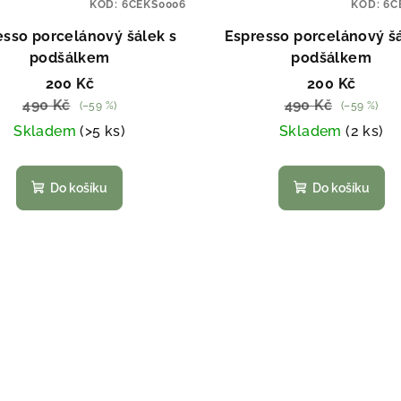
KÓD:
6CEKS0006
KÓD:
6C
esso porcelánový šálek s
Espresso porcelánový šá
podšálkem
podšálkem
200 Kč
200 Kč
490 Kč
490 Kč
(–59 %)
(–59 %)
Skladem
(>5 ks)
Skladem
(2 ks)
Do košíku
Do košíku