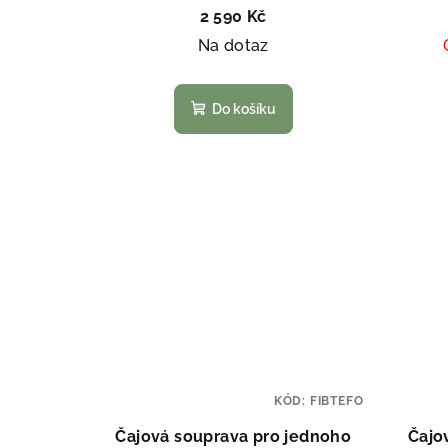
2 590 Kč
d
ů
Na dotaz
u
k
Do košíku
t
ů
KÓD:
FIBTEFO
Čajová souprava pro jednoho
Čajo