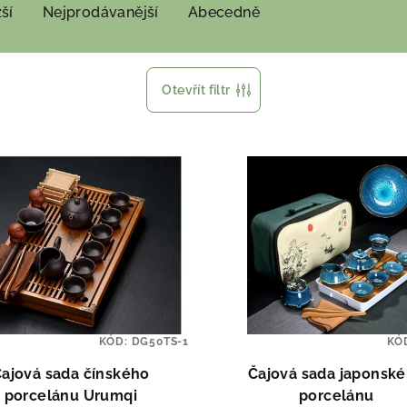
ší
Nejprodávanější
Abecedně
Otevřít filtr
KÓD:
DG50TS-1
KÓ
ajová sada čínského
Čajová sada japonsk
porcelánu Urumqi
porcelánu