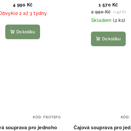
4 990 Kč
1 570 Kč
2 990 Kč
(–47 %)
Obvykle 2 až 3 týdny
Skladem
(2 ks)
Do košíku
Do košíku
KÓD:
FROTEFO
KÓD
vá souprava pro jednoho
Čajová souprava pro je