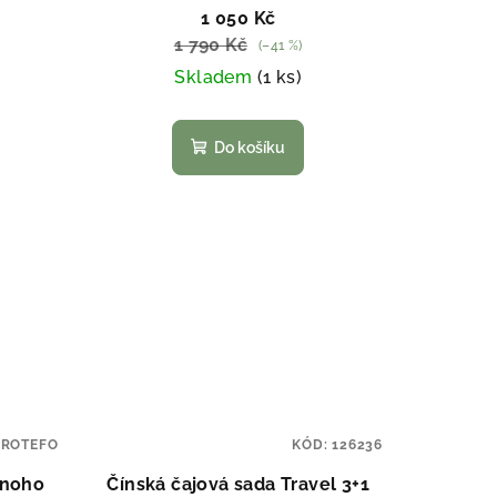
1 050 Kč
1 790 Kč
(–41 %)
Skladem
(1 ks)
Do košíku
:
ROTEFO
KÓD:
126236
dnoho
Čínská čajová sada Travel 3+1