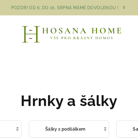
POZOR! OD 6. DO 16. SRPNA MÁME DOVOLENOU !
Hrnky a šálky
Šálky s podšálkem
S