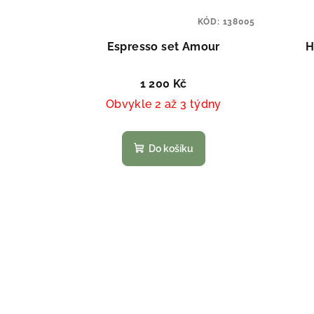
KÓD:
138005
Espresso set Amour
H
1 200 Kč
Obvykle 2 až 3 týdny
Do košíku