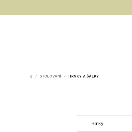
Přejít
na
obsah
/
STOLOVÁNÍ
/
HRNKY A ŠÁLKY
DOMŮ
Hrnky