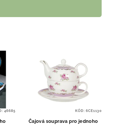
D:
46685
KÓD:
6CE1130
ého
Čajová souprava pro jednoho