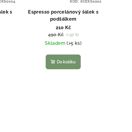
EKS0004
KÓD:
6CEKS0002
lek s
Espresso porcelánový šálek s
podšálkem
210 Kč
490 Kč
(–57 %)
Skladem
(>5 ks)
Do košíku