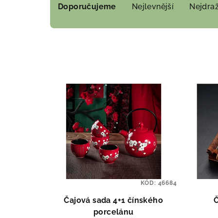
Doporučujeme
Nejlevnější
Nejdraž
a
z
e
n
V
í
ý
p
p
r
i
o
s
d
p
u
KÓD:
46684
r
k
Čajová sada 4+1 čínského
Č
o
t
porcelánu