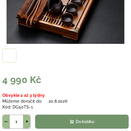
4 990 Kč
Měrná
Obvykle 2 až 3 týdny
cena:
Můžeme doručit do:
20.8.2026
Kód:
DG50TS-1
−
+
Do košíku