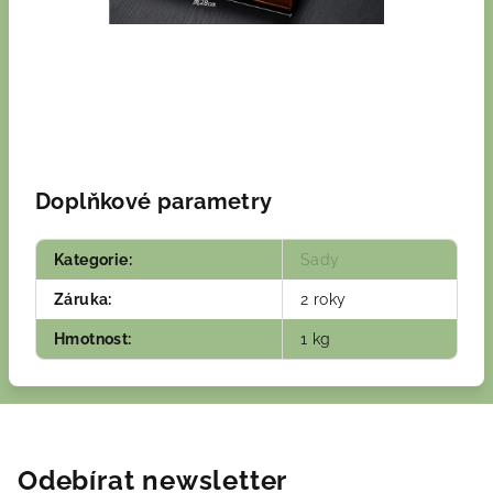
Doplňkové parametry
Kategorie
:
Sady
Záruka
:
2 roky
Hmotnost
:
1 kg
Odebírat newsletter