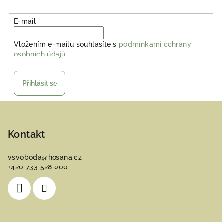
E-mail
Vložením e-mailu souhlasíte s
podmínkami ochrany
osobních údajů
Přihlásit se
Z
á
p
Kontakt
a
vsvoboda
@
hosana.cz
t
+420 733 528 000
í