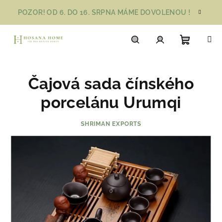
Přejít
POZOR! OD 6. DO 16. SRPNA MÁME DOVOLENOU !
na
obsah
Nákupn
Hledat
Přihlášení
Čajová sada čínského
košík
porcelánu Urumqi
SHRIMAN EXPORTS