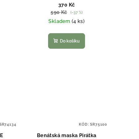
370 Kč
590 Kč
(–37 %)
Skladem
(4 ks)
Do košíku
SR74134
KÓD:
SR75100
IE
Benátská maska Pirátka