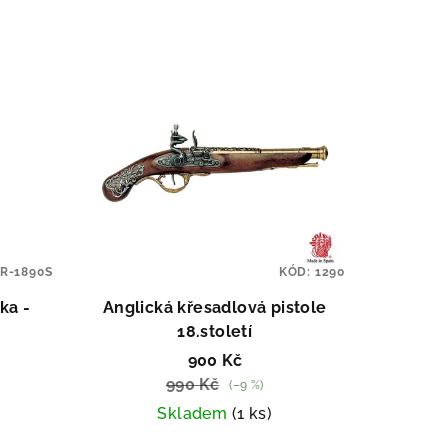
R-1890S
KÓD:
1290
ka -
Anglická křesadlová pistole
18.století
900 Kč
990 Kč
(–9 %)
Skladem
(1 ks)