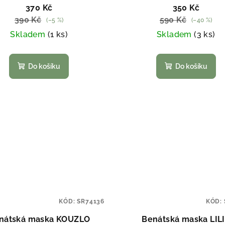
370 Kč
350 Kč
390 Kč
590 Kč
(–5 %)
(–40 %)
Skladem
(1 ks)
Skladem
(3 ks)
Do košíku
Do košíku
KÓD:
SR74136
KÓD:
nátská maska KOUZLO
Benátská maska LIL