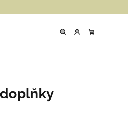
Hledat
Přihlášení
Nákupní
košík
 doplňky