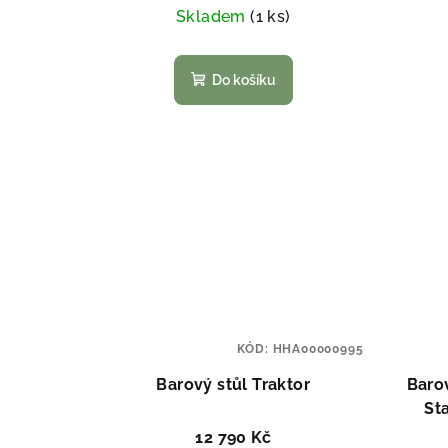
Skladem
(1 ks)
Do košíku
KÓD:
HHA00000995
Barový stůl Traktor
Baro
St
12 790 Kč