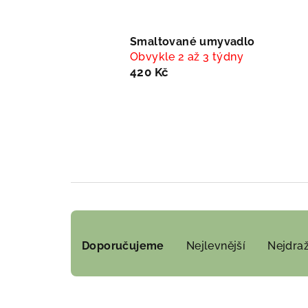
Smaltované umyvadlo
Obvykle 2 až 3 týdny
420 Kč
Ř
Doporučujeme
Nejlevnější
Nejdraž
a
z
e