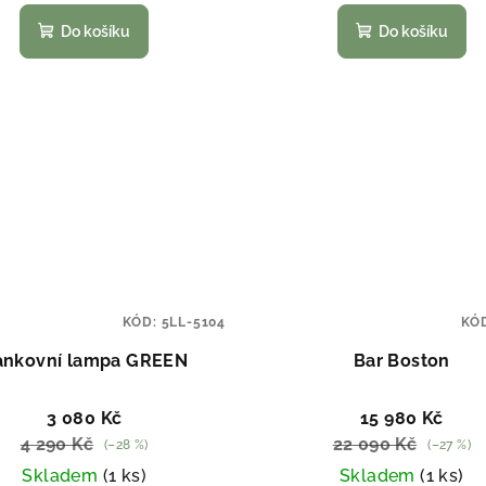
Do košíku
Do košíku
KÓD:
5LL-5104
KÓ
ankovní lampa GREEN
Bar Boston
3 080 Kč
15 980 Kč
4 290 Kč
22 090 Kč
(–28 %)
(–27 %)
Skladem
(1 ks)
Skladem
(1 ks)