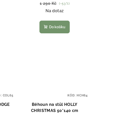
1 290 Kč
(–53 %)
Na dotaz
Do košíku
D:
COL65
KÓD:
HCH64
LODGE
Běhoun na stůl HOLLY
CHRISTMAS 50*140 cm