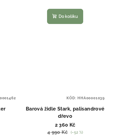
Do košíku
0001462
KÓD:
HHA00001039
ter
Barová židle Stark, palisandrové
dřevo
2 360 Kč
4 990 Kč
(–52 %)