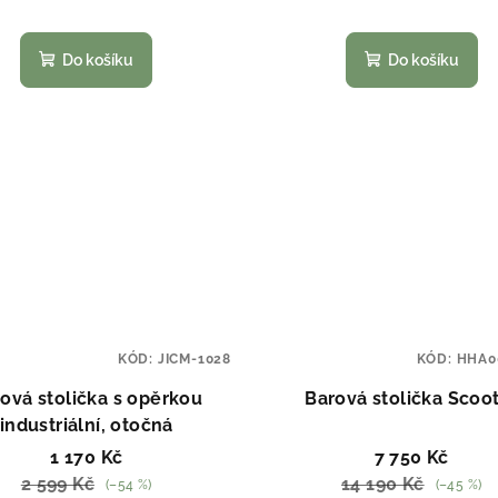
Do košíku
Do košíku
KÓD:
JICM-1028
KÓD:
HHA0
ová stolička s opěrkou
Barová stolička Scoo
industriální, otočná
1 170 Kč
7 750 Kč
2 599 Kč
14 190 Kč
(–54 %)
(–45 %)