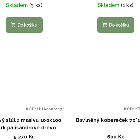
Skladem
(3 ks)
Skladem
(1 ks)
Do košíku
Do košíku
KÓD:
HHA00001174
KÓD:
K
vý stůl z masivu 100x100
Bavlněný kobereček 70*
ark palisandrové dřevo
5 270 Kč
600 Kč