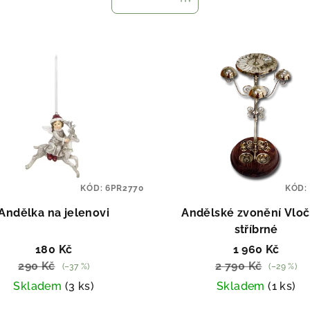
KÓD:
6PR2770
KÓD:
Andělka na jelenovi
Andělské zvonění Vloč
stříbrné
180 Kč
1 960 Kč
290 Kč
2 790 Kč
(–37 %)
(–29 %)
Skladem
(3 ks)
Skladem
(1 ks)