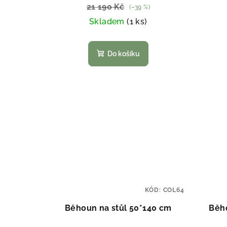
21 190 Kč
(–39 %)
Skladem
(1 ks)
Do košíku
KÓD:
COL64
Běhoun na stůl 50*140 cm
Běho