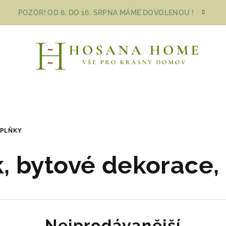
POZOR! OD 6. DO 16. SRPNA MÁME DOVOLENOU !
OPLŇKY
, bytové dekorace,
Nejprodávanější