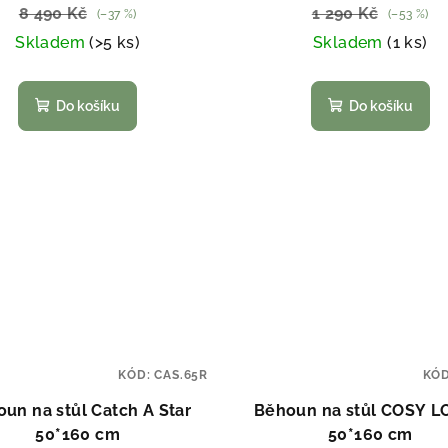
8 490 Kč
1 290 Kč
(–37 %)
(–53 %)
Skladem
(>5 ks)
Skladem
(1 ks)
Do košíku
Do košíku
KÓD:
CAS.65R
KÓ
un na stůl Catch A Star
Běhoun na stůl COSY 
50*160 cm
50*160 cm