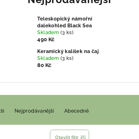
Teleskopický námořní
dalekohled Black Sea
Skladem
(3 ks)
490 Kč
Keramický kalíšek na čaj
Skladem
(3 ks)
80 Kč
ší
Nejprodávanější
Abecedně
Otevřít filtr