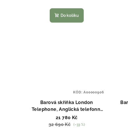
Do košíku
KÓD:
A00000906
Barová skříňka London
Bar
Telephone, Anglická telefonní
budka -modrá
21 780 Kč
32 690 Kč
(–33 %)