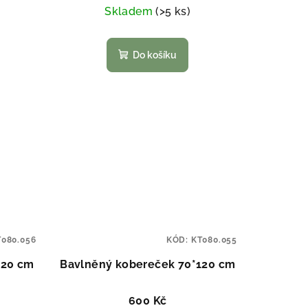
Skladem
(>5 ks)
Do košíku
T080.056
KÓD:
KT080.055
120 cm
Bavlněný kobereček 70*120 cm
600 Kč