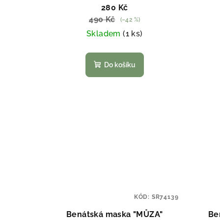
280 Kč
490 Kč
(–42 %)
Skladem
(1 ks)
Do košíku
KÓD:
SR74139
Benátská maska "MŮZA"
Be