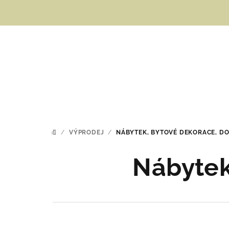
Přejít
na
obsah
/
VÝPRODEJ
/
NÁBYTEK, BYTOVÉ DEKORACE, D
DOMŮ
Nábytek