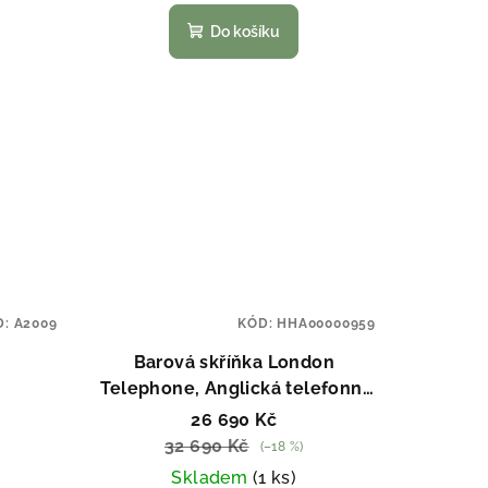
Do košíku
D:
A2009
KÓD:
HHA00000959
Barová skříňka London
Telephone, Anglická telefonní
budka
26 690 Kč
32 690 Kč
(–18 %)
Skladem
(1 ks)