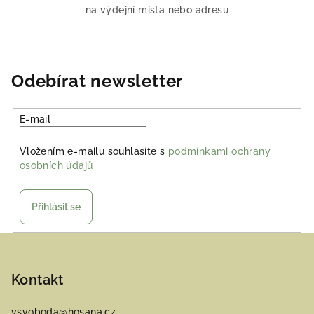
na výdejní místa nebo adresu
Odebírat newsletter
E-mail
Vložením e-mailu souhlasíte s
podmínkami ochrany
osobních údajů
Přihlásit se
Z
á
p
Kontakt
a
vsvoboda
@
hosana.cz