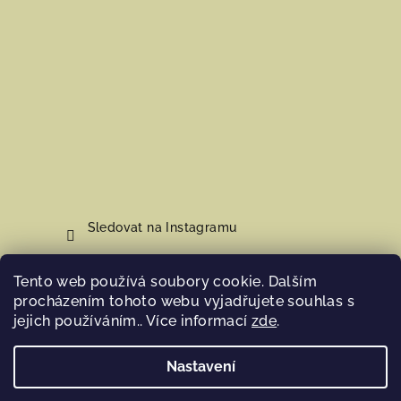
Sledovat na Instagramu
Tento web používá soubory cookie. Dalším
Nákupní košík
procházením tohoto webu vyjadřujete souhlas s
jejich používáním.. Více informací
zde
.
0
ks /
0 Kč
Nastavení