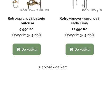
s
t
p
ů
KÓD:
X000ZNH1MP
KÓD:
NX-41D
r
o
Retro sprchová baterie
Retro vanová - sprchová
Toulouse
sada Lima
d
9 990 Kč
12 990 Kč
u
Obvykle 3- 5 dnů
Obvykle 3- 5 dnů
k
t
Do košíku
Do košíku
ů
2
položek celkem
O
v
l
á
d
a
c