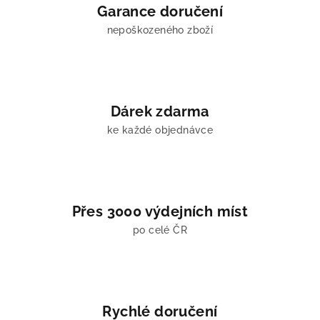
í
Garance doručení
p
nepoškozeného zboží
r
v
k
y
v
Dárek zdarma
ý
ke každé objednávce
p
i
s
u
Přes 3000 výdejních míst
po celé ČR
Rychlé doručení