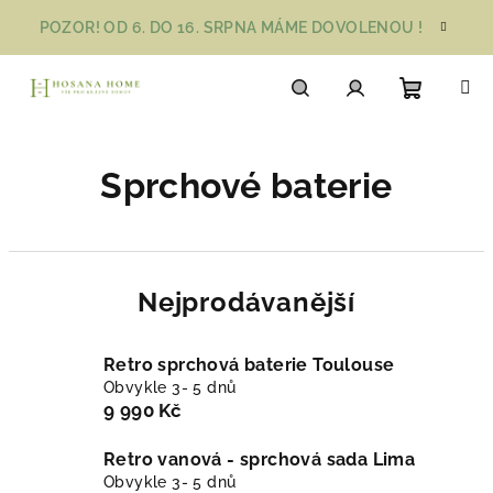
Přejít
POZOR! OD 6. DO 16. SRPNA MÁME DOVOLENOU !
na
obsah
Nákupn
Hledat
Přihlášení
Sprchové baterie
košík
Nejprodávanější
Retro sprchová baterie Toulouse
Obvykle 3- 5 dnů
9 990 Kč
Retro vanová - sprchová sada Lima
Obvykle 3- 5 dnů