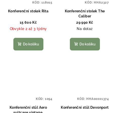
KÓD:
118015
KÓD:
HHA2327
Konferenční stolek Rita
Konferenční stolek The
Caliber
15 600 Kč
29 990 Kč
Obvykle 2 až 3 týdny
Na dotaz
Do košíku
Do košíku
KÓD:
1094
KÓD:
HHA00001374
Konferenční stůl Aero
Konferenční stůl Devonport
suitcase vintage,