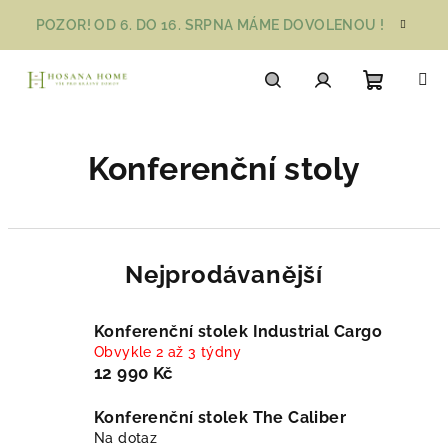
Přejít
POZOR! OD 6. DO 16. SRPNA MÁME DOVOLENOU !
na
obsah
Nákupn
Hledat
Přihlášení
Konferenční stoly
košík
Nejprodávanější
Konferenční stolek Industrial Cargo
Obvykle 2 až 3 týdny
12 990 Kč
Konferenční stolek The Caliber
Na dotaz