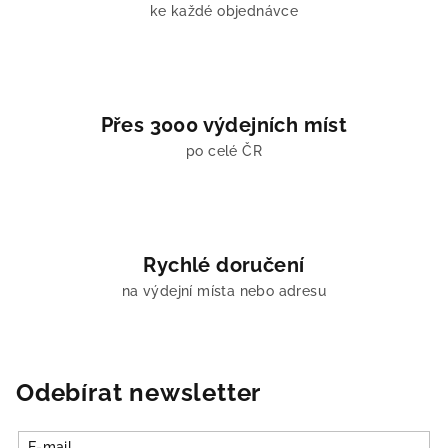
ke každé objednávce
p
i
s
u
Přes 3000 výdejních míst
po celé ČR
Rychlé doručení
na výdejní místa nebo adresu
Odebírat newsletter
E-mail