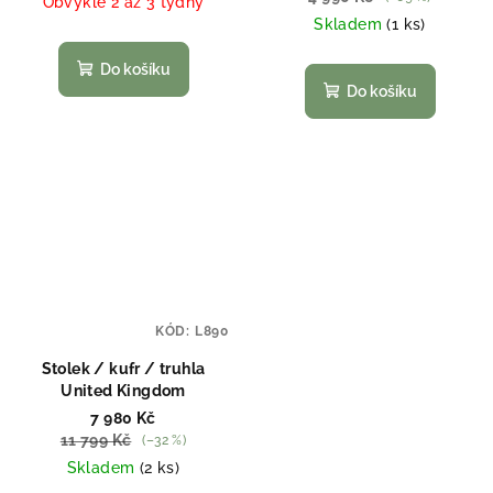
Obvykle 2 až 3 týdny
Skladem
(1 ks)
Do košíku
Do košíku
KÓD:
L890
Stolek / kufr / truhla
United Kingdom
7 980 Kč
11 799 Kč
(–32 %)
Skladem
(2 ks)