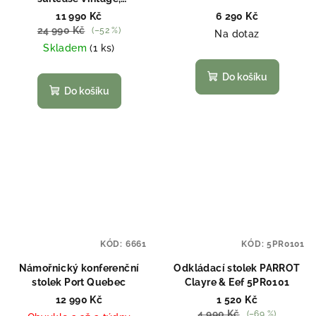
poškozený
11 990 Kč
6 290 Kč
24 990 Kč
(–52 %)
Na dotaz
Skladem
(1 ks)
Do košíku
Do košíku
KÓD:
6661
KÓD:
5PR0101
Námořnický konferenční
Odkládací stolek PARROT
stolek Port Quebec
Clayre & Eef 5PR0101
12 990 Kč
1 520 Kč
4 990 Kč
(–69 %)