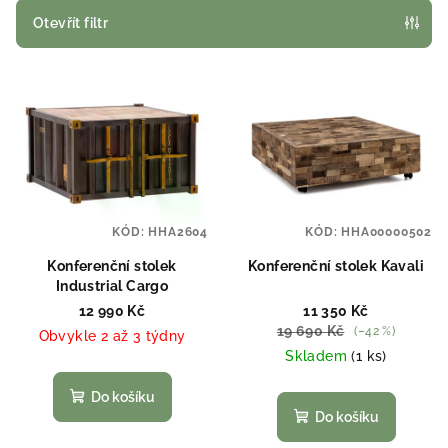
p
Otevřít filtr
r
V
o
ý
d
p
u
i
k
s
t
p
ů
KÓD:
HHA2604
KÓD:
HHA00000502
r
o
Konferenční stolek
Konferenční stolek Kavali
Industrial Cargo
d
12 990 Kč
11 350 Kč
u
19 690 Kč
(–42 %)
Obvykle 2 až 3 týdny
k
Skladem
(1 ks)
t
Do košíku
ů
Do košíku