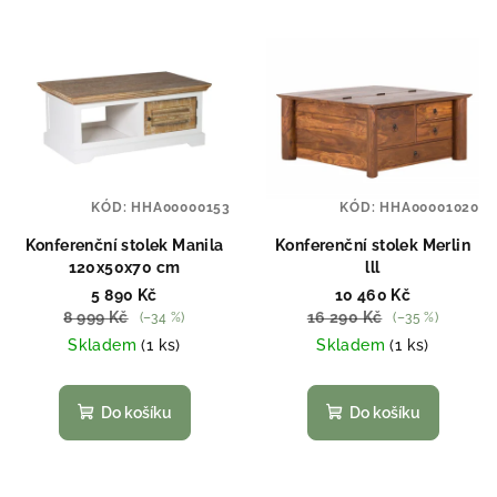
KÓD:
HHA00000153
KÓD:
HHA00001020
Konferenční stolek Manila
Konferenční stolek Merlin
120x50x70 cm
lll
5 890 Kč
10 460 Kč
8 999 Kč
16 290 Kč
(–34 %)
(–35 %)
Skladem
(1 ks)
Skladem
(1 ks)
Do košíku
Do košíku