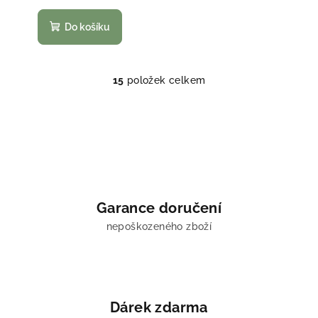
Do košíku
15
položek celkem
O
v
l
á
d
a
c
í
Garance doručení
p
nepoškozeného zboží
r
v
k
y
v
Dárek zdarma
ý