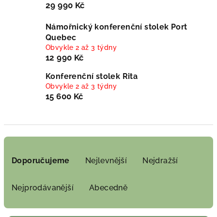
29 990 Kč
Námořnický konferenční stolek Port
Quebec
Obvykle 2 až 3 týdny
12 990 Kč
Konferenční stolek Rita
Obvykle 2 až 3 týdny
15 600 Kč
Ř
a
Doporučujeme
Nejlevnější
Nejdražší
z
e
Nejprodávanější
Abecedně
n
í