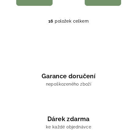
16
položek celkem
O
v
l
á
d
a
c
í
Garance doručení
p
nepoškozeného zboží
r
v
k
y
v
Dárek zdarma
ý
ke každé objednávce
p
i