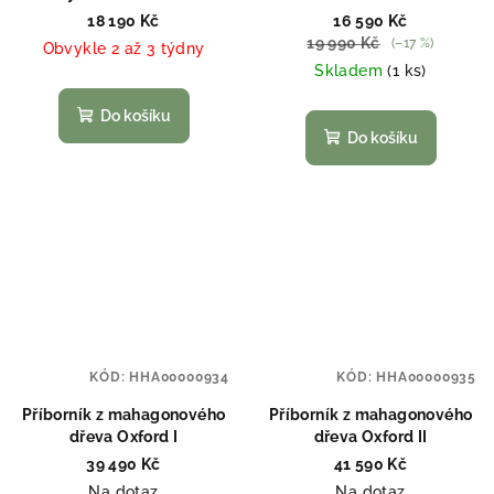
18 190 Kč
16 590 Kč
19 990 Kč
(–17 %)
Obvykle 2 až 3 týdny
Skladem
(1 ks)
Do košíku
Do košíku
KÓD:
HHA00000934
KÓD:
HHA00000935
Příborník z mahagonového
Příborník z mahagonového
dřeva Oxford I
dřeva Oxford II
39 490 Kč
41 590 Kč
Na dotaz
Na dotaz