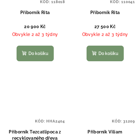
KÓD:
118018
KÓD:
110041
Příborník Rita
Příborník Rita
20 900 Kč
27 500 Kč
Obvykle 2 až 3 týdny
Obvykle 2 až 3 týdny
Do košíku
Do košíku
KÓD:
HHA2404
KÓD:
31209
Příborník Tezcatlipoca z
Příborník Viliam
recyklovaného dřeva