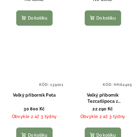
Do košíku
Do košíku
KÓD:
139011
KÓD:
HHA2405
Velký příborník Peta
Velký příborník
Tezcatlipoca z
recyklovaného dřeva
30 800 Kč
22 290 Kč
Obvykle 2 až 3 týdny
Obvykle 2 až 3 týdny
Do košíku
Do košíku