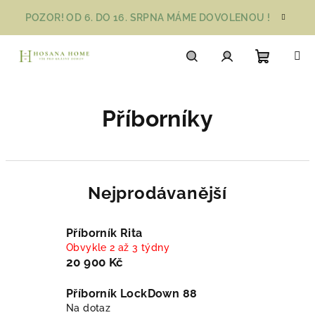
Přejít
POZOR! OD 6. DO 16. SRPNA MÁME DOVOLENOU !
na
obsah
Nákupn
Hledat
Přihlášení
Příborníky
košík
Nejprodávanější
Příborník Rita
Obvykle 2 až 3 týdny
20 900 Kč
Příborník LockDown 88
Na dotaz