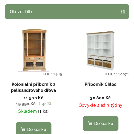
í
p
Otevřít filtr
r
V
o
ý
d
p
u
i
k
s
t
p
ů
KÓD:
1489
KÓD:
110071
r
o
Koloniální příborník z
Příborník Chloe
palisandrového dřeva
d
11 500 Kč
30 800 Kč
u
19 990 Kč
(–42 %)
Obvykle 2 až 3 týdny
k
Skladem
(1 ks)
t
Do košíku
ů
Do košíku