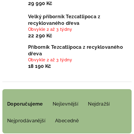
29 990 Kč
Velký příborník Tezcatlipoca z
recyklovaného dřeva
Obvykle 2 až 3 týdny
22 290 Kč
Příborník Tezcatlipoca z recyklovaného
dřeva
Obvykle 2 až 3 týdny
18 190 Kč
Ř
a
Doporučujeme
Nejlevnější
Nejdražší
z
e
Nejprodávanější
Abecedně
n