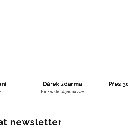
ení
Dárek zdarma
Přes 3
ží
ke každé objednávce
at newsletter