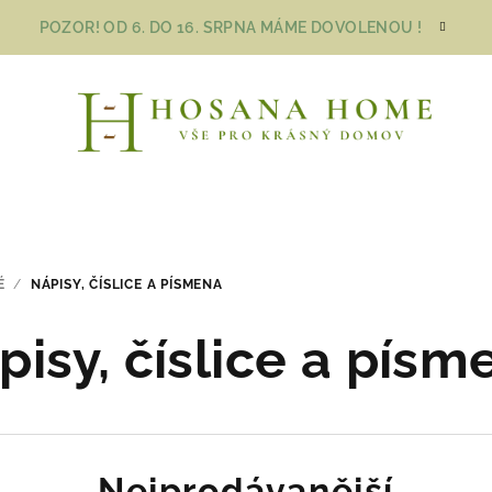
POZOR! OD 6. DO 16. SRPNA MÁME DOVOLENOU !
É
/
NÁPISY, ČÍSLICE A PÍSMENA
pisy, číslice a písm
Nejprodávanější