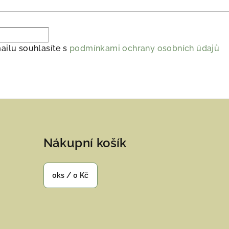
ailu souhlasíte s
podmínkami ochrany osobních údajů
Nákupní košík
0
ks /
0 Kč