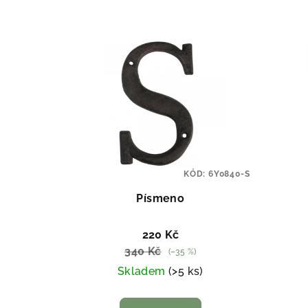
n
V
í
ý
p
p
r
i
o
s
d
p
u
KÓD:
6Y0840-S
r
k
Písmeno
o
t
220 Kč
d
ů
340 Kč
(–35 %)
u
Skladem
(>5 ks)
k