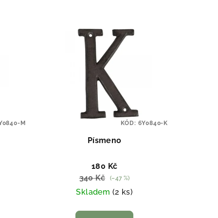
Y0840-M
KÓD:
6Y0840-K
Písmeno
180 Kč
340 Kč
(–47 %)
Skladem
(2 ks)