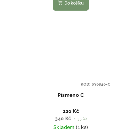
Do košíku
t
ů
KÓD:
6Y0840-C
Písmeno C
220 Kč
340 Kč
(–35 %)
Skladem
(1 ks)