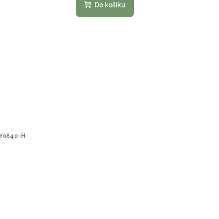
Do košíku
Y0840-H