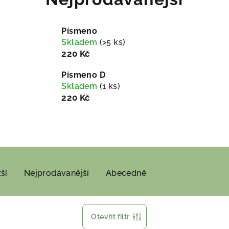
Písmeno
Skladem
(>5 ks)
220 Kč
Písmeno D
Skladem
(1 ks)
220 Kč
ší
Nejprodávanější
Abecedně
Otevřít filtr