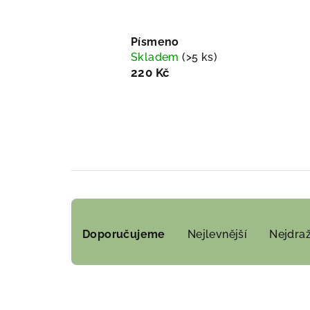
Písmeno
Skladem
(>5 ks)
220 Kč
Ř
Doporučujeme
Nejlevnější
Nejdraž
a
z
e