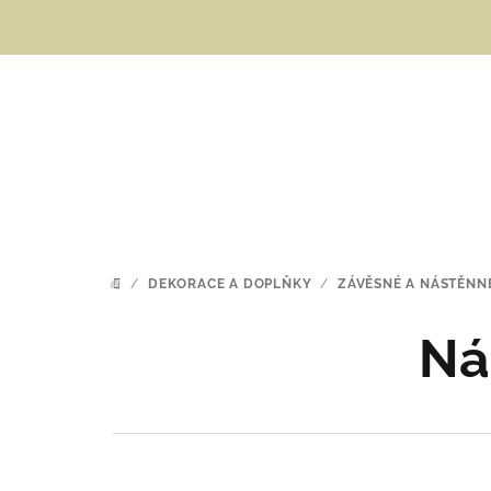
Přejít
na
obsah
/
DEKORACE A DOPLŇKY
/
ZÁVĚSNÉ A NÁSTĚNN
DOMŮ
Ná