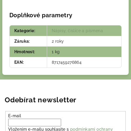
Doplňkové parametry
Kategorie
:
Nápisy, číslice a písmena
Záruka
:
2 roky
Hmotnost
:
1 kg
EAN
:
8717459276864
Odebírat newsletter
E-mail
Vložením e-mailu souhlasíte s
podmínkami ochrany