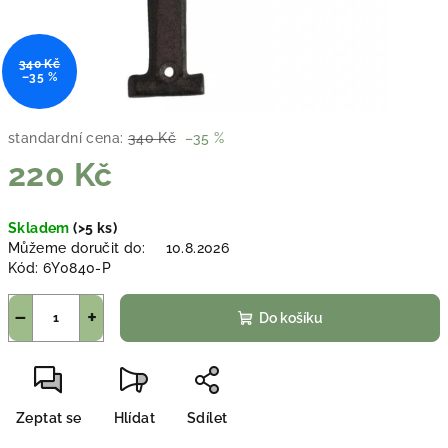
340 Kč
–35 %
standardní cena:
340 Kč
–35 %
220 Kč
Měrná
Skladem
(>5 ks)
cena:
Můžeme doručit do:
10.8.2026
Kód:
6Y0840-P
−
+
Do košíku
Zeptat se
Hlídat
Sdílet