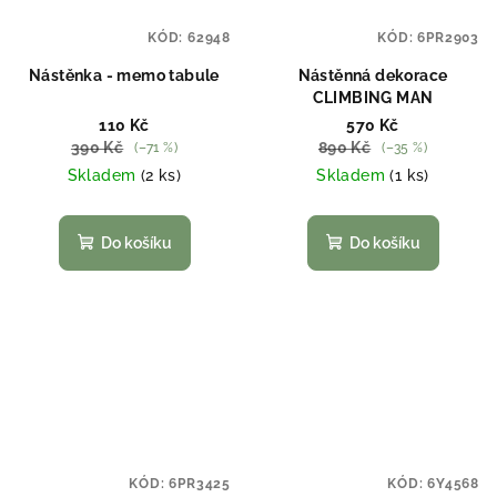
KÓD:
62948
KÓD:
6PR2903
Nástěnka - memo tabule
Nástěnná dekorace
CLIMBING MAN
110 Kč
570 Kč
390 Kč
890 Kč
(–71 %)
(–35 %)
Skladem
(2 ks)
Skladem
(1 ks)
Do košíku
Do košíku
KÓD:
6PR3425
KÓD:
6Y4568