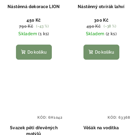
Nástěnná dekorace LION
Nástěnný otvírák lahví
450 Kč
300 Kč
790 Kč
490 Kč
(–43 %)
(–38 %)
Skladem
(1 ks)
Skladem
(2 ks)
Do košíku
Do košíku
KÓD:
6H1042
KÓD:
63368
Svazek pěti dřevěných
Věšák na vodítka
motýlů