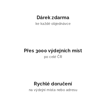
k
y
v
Dárek zdarma
ý
ke každé objednávce
p
i
s
u
Přes 3000 výdejních míst
po celé ČR
Rychlé doručení
na výdejní místa nebo adresu