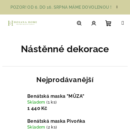
Přejít
POZOR! OD 6. DO 16. SRPNA MÁME DOVOLENOU !
na
obsah
Nákupn
Hledat
Přihlášení
Nástěnné dekorace
košík
Nejprodávanější
Benátská maska "MŮZA"
Skladem
(1 ks)
1 440 Kč
Benátská maska Pivoňka
Skladem
(2 ks)