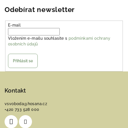
Odebírat newsletter
E-mail
Vložením e-mailu souhlasíte s
podmínkami ochrany
osobních údajů
Přihlásit se
Z
á
p
Kontakt
a
vsvoboda
@
hosana.cz
t
+420 733 528 000
í