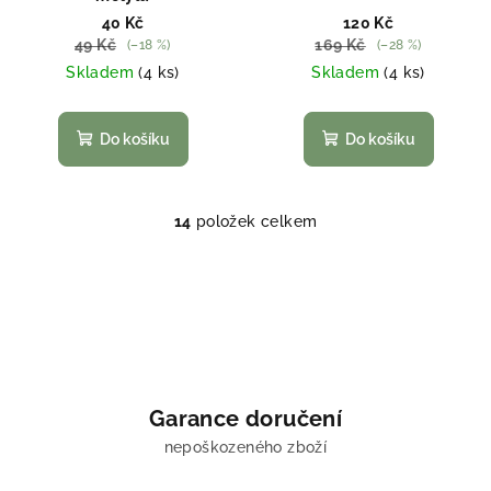
40 Kč
120 Kč
49 Kč
169 Kč
(–18 %)
(–28 %)
Skladem
(4 ks)
Skladem
(4 ks)
Do košíku
Do košíku
14
položek celkem
O
v
l
á
d
a
c
í
Garance doručení
p
nepoškozeného zboží
r
v