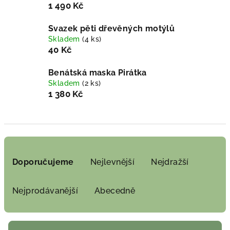
1 490 Kč
Svazek pěti dřevěných motýlů
Skladem
(4 ks)
40 Kč
Benátská maska Pirátka
Skladem
(2 ks)
1 380 Kč
Ř
a
Doporučujeme
Nejlevnější
Nejdražší
z
e
Nejprodávanější
Abecedně
n
í