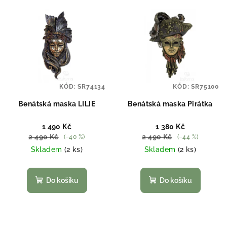
KÓD:
SR74134
KÓD:
SR75100
Benátská maska LILIE
Benátská maska Pirátka
1 490 Kč
1 380 Kč
2 490 Kč
2 490 Kč
(–40 %)
(–44 %)
Skladem
(2 ks)
Skladem
(2 ks)
Do košíku
Do košíku