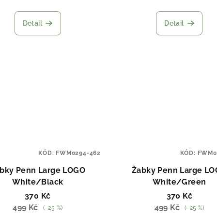
Detail
Detail
KÓD:
FWM0294-462
KÓD:
FWM0
bky Penn Large LOGO
Žabky Penn Large L
White/Black
White/Green
370 Kč
370 Kč
499 Kč
499 Kč
(–25 %)
(–25 %)