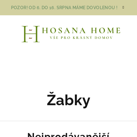
POZOR! OD 6. DO 16. SRPNA MÁME DOVOLENOU !
Žabky
Nejprodávanější