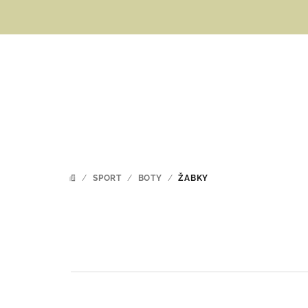
Přejít
na
obsah
/
SPORT
/
BOTY
/
ŽABKY
DOMŮ