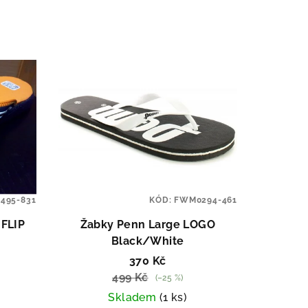
3495-831
KÓD:
FWM0294-461
FLIP
Žabky Penn Large LOGO
Black/White
370 Kč
499 Kč
(–25 %)
Skladem
(1 ks)