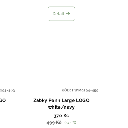
Detail
294-463
KÓD:
FWM0294-459
OGO
Žabky Penn Large LOGO
white/navy
370 Kč
499 Kč
(–25 %)