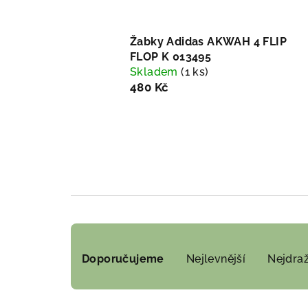
Žabky Adidas AKWAH 4 FLIP
FLOP K 013495
Skladem
(1 ks)
480 Kč
Ř
Doporučujeme
Nejlevnější
Nejdraž
a
z