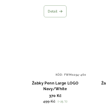
k
Detail
t
ů
KÓD:
FWM0294-460
Žabky Penn Large LOGO
Ža
Navy/White
370 Kč
499 Kč
(–25 %)