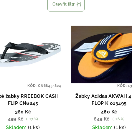
Otevřít filtr
KÓD:
CN6845-804
KÓD:
1
ké žabky RREEBOK CASH
Žabky Adidas AKWAH 4 
FLIP CN6845
FLOP K 013495
360 Kč
480 Kč
499 Kč
649 Kč
(–27 %)
(–26 %)
Skladem
(1 ks)
Skladem
(1 ks)