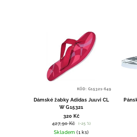
e
n
V
í
ý
p
p
r
i
o
s
d
p
u
KÓD:
G15321-649
r
k
Dámské žabky Adidas Juuvi CL
Páns
o
t
W G15321
320 Kč
d
ů
427,90 Kč
(–25 %)
u
Skladem
(1 ks)