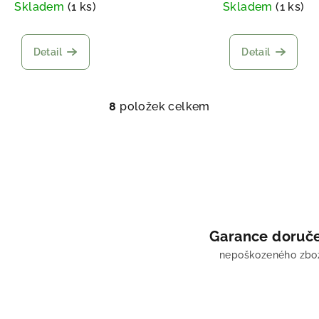
Skladem
(1 ks)
Skladem
(1 ks)
Detail
Detail
8
položek celkem
O
v
l
á
d
a
c
Garance doruč
í
nepoškozeného zbo
p
r
v