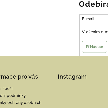
Odebír
k
y
v
E-mail
ý
p
Vložením e-m
i
s
Přihlásit se
u
rmace pro vás
Instagram
í zboží
dní podmínky
nky ochrany osobních