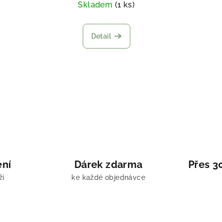
Skladem
(1 ks)
Detail
ení
Dárek zdarma
Přes 3
ží
ke každé objednávce