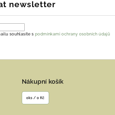
at newsletter
ailu souhlasíte s
podmínkami ochrany osobních údajů
Nákupní košík
0
ks /
0 Kč