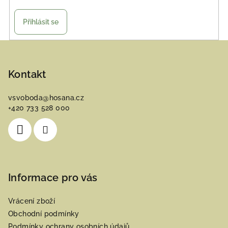
Přihlásit se
Z
á
p
Kontakt
a
vsvoboda
@
hosana.cz
t
+420 733 528 000
í
Informace pro vás
Vrácení zboží
Obchodní podmínky
Podmínky ochrany osobních údajů