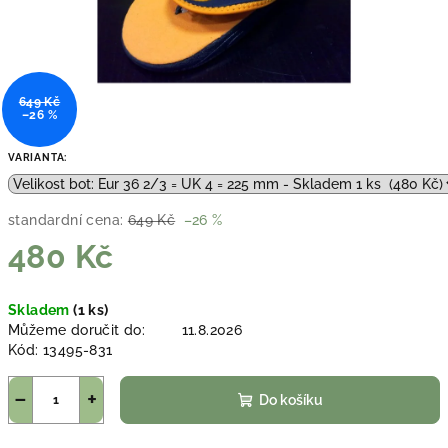
649 Kč
–26 %
VARIANTA:
standardní cena:
649 Kč
–26 %
480 Kč
Měrná
Skladem
(1 ks)
cena:
Můžeme doručit do:
11.8.2026
Kód:
13495-831
−
+
Do košíku