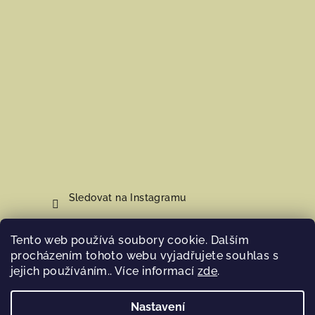
Sledovat na Instagramu
Tento web používá soubory cookie. Dalším
Nákupní košík
procházením tohoto webu vyjadřujete souhlas s
jejich používáním.. Více informací
zde
.
0
ks /
0 Kč
Nastavení