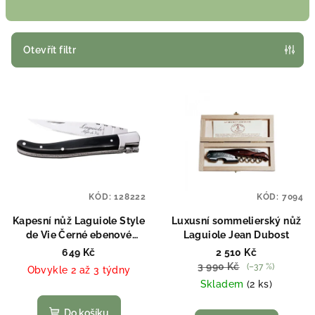
n
í
p
Otevřít filtr
r
V
o
ý
d
p
u
i
k
s
t
p
ů
KÓD:
128222
KÓD:
7094
r
o
Kapesní nůž Laguiole Style
Luxusní sommelierský nůž
de Vie Černé ebenové
Laguiole Jean Dubost
d
dřevo
649 Kč
2 510 Kč
u
3 990 Kč
(–37 %)
Obvykle 2 až 3 týdny
k
Skladem
(2 ks)
t
Do košíku