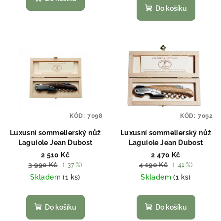
ů
Do košíku
KÓD:
7098
KÓD:
7092
Luxusní sommelierský nůž
Luxusní sommelierský nůž
Laguiole Jean Dubost
Laguiole Jean Dubost
2 510 Kč
2 470 Kč
3 990 Kč
4 190 Kč
(–37 %)
(–41 %)
Skladem
(1 ks)
Skladem
(1 ks)
Do košíku
Do košíku