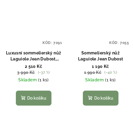
KÓD:
7091
KÓD:
7055
Luxusní sommelierský nůž
Sommelierský nůž
Laguiole Jean Dubost,
Laguiole Jean Dubost
olivové dřevo
2 510 Kč
1 190 Kč
3 990 Kč
1 990 Kč
(–37 %)
(–40 %)
Skladem
(1 ks)
Skladem
(1 ks)
Do košíku
Do košíku