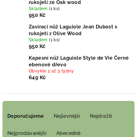
rukojetí ze Oak wood
Skladem
(1 ks)
950 Kč
Zavírací nůž Laguiole Jean Dubost s
rukojetí z Olive Wood
Skladem
(1 ks)
950 Kč
Kapesní nůž Laguiole Style de Vie Černé
ebenové dřevo
Obvykle 2 až 3 týdny
649 Kč
Ř
a
Doporučujeme
Nejlevnější
Nejdražší
z
e
Nejprodávanější
Abecedně