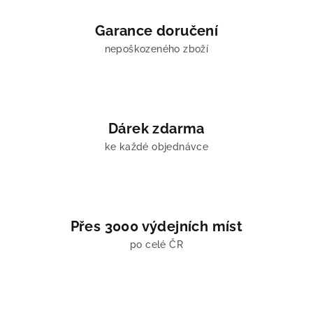
c
í
Garance doručení
p
nepoškozeného zboží
r
v
k
y
v
Dárek zdarma
ý
ke každé objednávce
p
i
s
u
Přes 3000 výdejních míst
po celé ČR