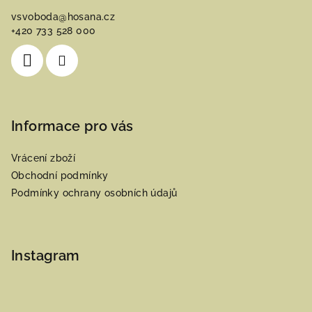
a
vsvoboda
@
hosana.cz
t
+420 733 528 000
í
Informace pro vás
Vrácení zboží
Obchodní podmínky
Podmínky ochrany osobních údajů
Instagram