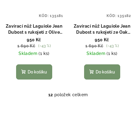
KÓD:
135181
KÓD:
135182
Zavírací nůž Laguiole Jean
Zavírací nůž Laguiole Jean
Dubost s rukojetí z Olive
Dubost s rukojetí ze Oak
Wood
wood
950 Kč
950 Kč
1 690 Kč
1 690 Kč
(–43 %)
(–43 %)
Skladem
(1 ks)
Skladem
(1 ks)
Do košíku
Do košíku
12
položek celkem
O
v
l
á
d
a