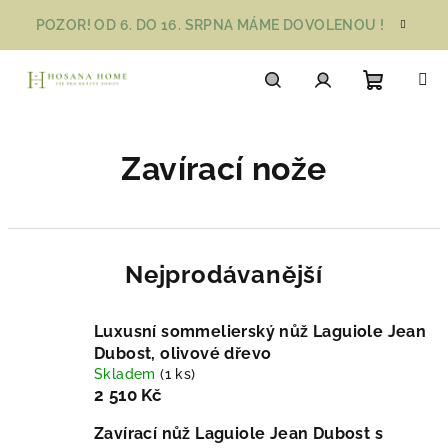
Přejít
POZOR! OD 6. DO 16. SRPNA MÁME DOVOLENOU !
na
obsah
Nákupn
Hledat
Přihlášení
Zavírací nože
košík
Nejprodávanější
Luxusní sommelierský nůž Laguiole Jean
Dubost, olivové dřevo
Skladem
(1 ks)
2 510 Kč
Zavírací nůž Laguiole Jean Dubost s