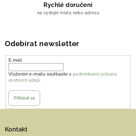
Rychlé doručení
na výdejní místa nebo adresu
Odebírat newsletter
E-mail
Vložením e-mailu souhlasíte s
podmínkami ochrany
osobních údajů
Přihlásit se
Z
á
p
Kontakt