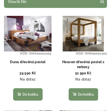
p
Otevřít filtr
r
V
o
ý
d
p
u
i
k
s
t
p
ů
KÓD:
HHA00001205
KÓD:
HHA00001102
r
o
Duna dřevěná postel
Heaven dřevěná postel s
nebesy
d
39 590 Kč
51 990 Kč
u
Na dotaz
Na dotaz
k
t
Do košíku
Do košíku
ů