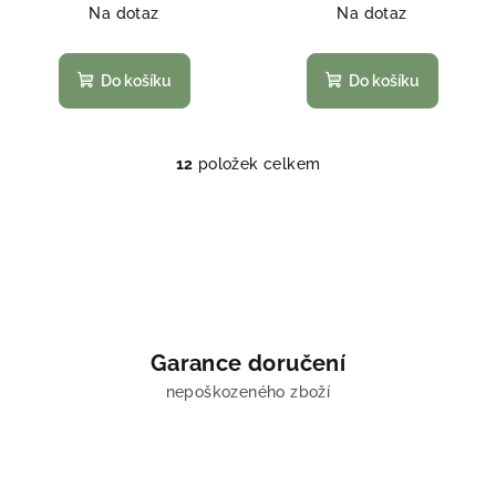
Na dotaz
Na dotaz
Do košíku
Do košíku
12
položek celkem
O
v
l
á
d
a
c
í
Garance doručení
p
nepoškozeného zboží
r
v
k
y