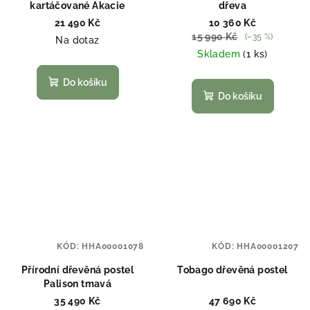
kartáčované Akacie
dřeva
21 490 Kč
10 360 Kč
15 990 Kč
(–35 %)
Na dotaz
Skladem
(1 ks)
Do košíku
Do košíku
KÓD:
HHA00001078
KÓD:
HHA00001207
Přírodní dřevěná postel
Tobago dřevěná postel
Palison tmavá
35 490 Kč
47 690 Kč