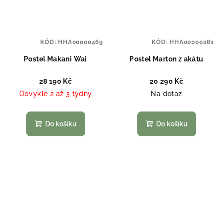
KÓD:
HHA00000469
KÓD:
HHA00000281
Postel Makani Wai
Postel Marton z akátu
28 190 Kč
20 290 Kč
Obvykle 2 až 3 týdny
Na dotaz
Do košíku
Do košíku