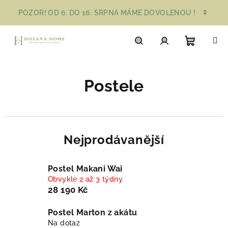
Přejít
POZOR! OD 6. DO 16. SRPNA MÁME DOVOLENOU !
na
obsah
Nákupn
Hledat
Přihlášení
Postele
košík
Nejprodávanější
Postel Makani Wai
Obvykle 2 až 3 týdny
28 190 Kč
Postel Marton z akátu
Na dotaz