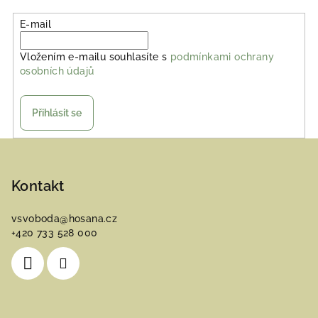
E-mail
Vložením e-mailu souhlasíte s
podmínkami ochrany
osobních údajů
Přihlásit se
Z
á
p
Kontakt
a
vsvoboda
@
hosana.cz
t
+420 733 528 000
í