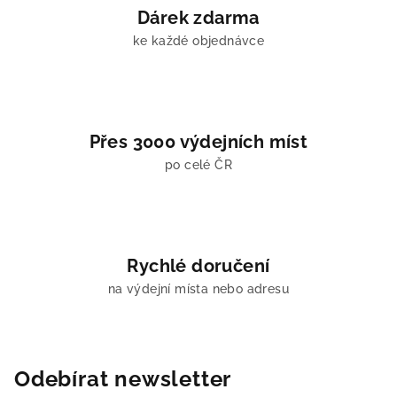
v
Dárek zdarma
ý
ke každé objednávce
p
i
s
u
Přes 3000 výdejních míst
po celé ČR
Rychlé doručení
na výdejní místa nebo adresu
Odebírat newsletter