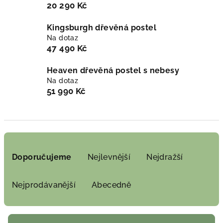
20 290 Kč
Kingsburgh dřevěná postel
Na dotaz
47 490 Kč
Heaven dřevěná postel s nebesy
Na dotaz
51 990 Kč
Ř
a
Doporučujeme
Nejlevnější
Nejdražší
z
e
Nejprodávanější
Abecedně
n
í