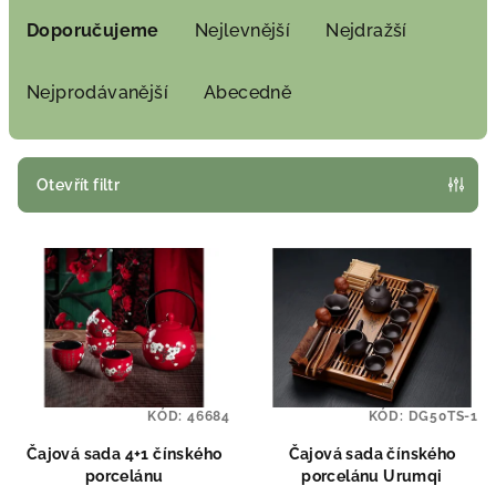
a
Doporučujeme
Nejlevnější
Nejdražší
z
e
Nejprodávanější
Abecedně
n
í
p
Otevřít filtr
r
V
o
ý
d
p
u
i
k
s
t
p
ů
KÓD:
46684
KÓD:
DG50TS-1
r
o
Čajová sada 4+1 čínského
Čajová sada čínského
porcelánu
porcelánu Urumqi
d