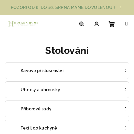
Přejít
POZOR! OD 6. DO 16. SRPNA MÁME DOVOLENOU !
na
obsah
Nákupn
Hledat
Přihlášení
Stolování
košík
Kávové příslušenství
Ubrusy a ubrousky
Příborové sady
Textil do kuchyně