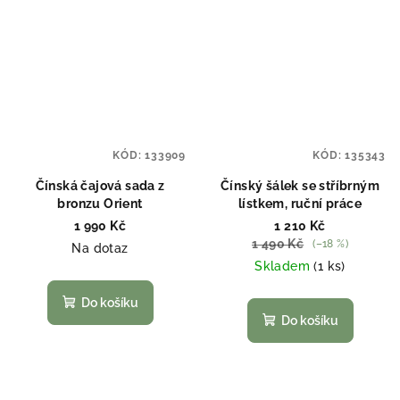
KÓD:
133909
KÓD:
135343
Čínská čajová sada z
Čínský šálek se stříbrným
bronzu Orient
lístkem, ruční práce
1 990 Kč
1 210 Kč
1 490 Kč
(–18 %)
Na dotaz
Skladem
(1 ks)
Do košíku
Do košíku