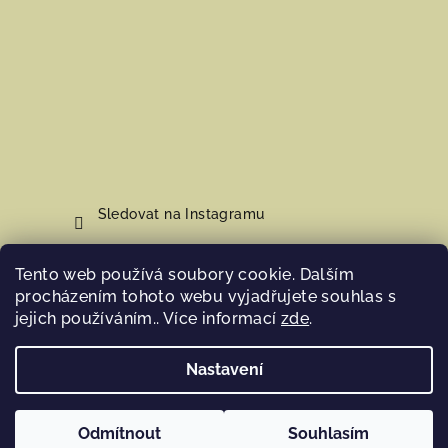
Sledovat na Instagramu
Tento web používá soubory cookie. Dalším
Nákupní košík
procházením tohoto webu vyjadřujete souhlas s
jejich používáním.. Více informací
zde
.
0
ks /
0 Kč
Nastavení
Copyright 2026
Hosana Home
. Všechna práva vyhrazena.
Odmítnout
Souhlasím