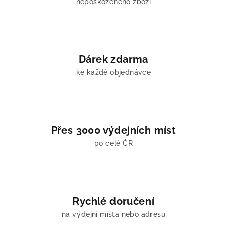
nepoškozeného zboží
y
v
ý
p
i
Dárek zdarma
s
u
ke každé objednávce
Přes 3000 výdejních míst
po celé ČR
Rychlé doručení
na výdejní místa nebo adresu