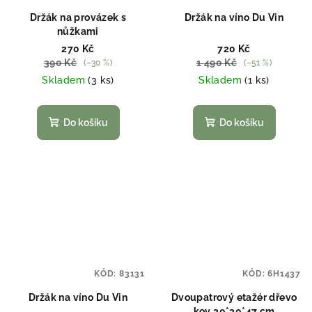
Držák na provázek s
Držák na víno Du Vin
nůžkami
270 Kč
720 Kč
390 Kč
1 490 Kč
(–30 %)
(–51 %)
Skladem
(3 ks)
Skladem
(1 ks)
Do košíku
Do košíku
KÓD:
83131
KÓD:
6H1437
Držák na víno Du Vin
Dvoupatrový etažér dřevo
kov 30*30*47 cm