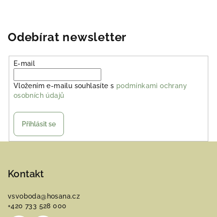
Odebírat newsletter
E-mail
Vložením e-mailu souhlasíte s
podmínkami ochrany
osobních údajů
Přihlásit se
Z
á
p
Kontakt
a
vsvoboda
@
hosana.cz
t
+420 733 528 000
í