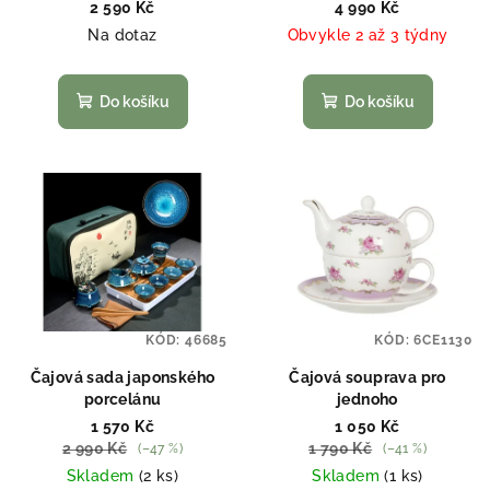
2 590 Kč
4 990 Kč
u
Na dotaz
Obvykle 2 až 3 týdny
k
t
Do košíku
Do košíku
ů
KÓD:
46685
KÓD:
6CE1130
Čajová sada japonského
Čajová souprava pro
porcelánu
jednoho
1 570 Kč
1 050 Kč
2 990 Kč
1 790 Kč
(–47 %)
(–41 %)
Skladem
(2 ks)
Skladem
(1 ks)