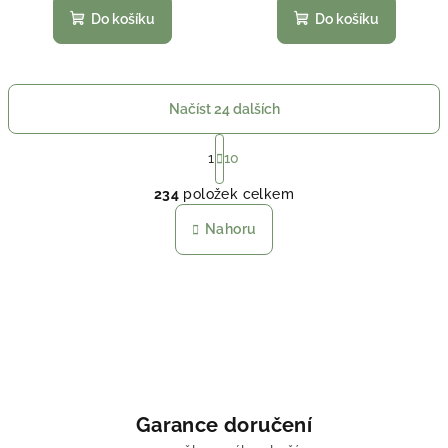
Do košíku
Do košíku
Načíst 24 dalších
S
t
1
10
O
r
234
položek celkem
á
v
n
l
Nahoru
k
á
o
d
v
a
á
n
c
í
í
p
r
v
Garance doručení
k