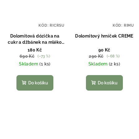
KÓD:
RICRSU
KÓD:
RIMU
Dolomitová dózička na
Dolomitový hrníček CREME
cukr a džbánek na mléko
CREME
180 Kč
90 Kč
690 Kč
290 Kč
(–73 %)
(–68 %)
Skladem
(1 ks)
Skladem
(2 ks)
Do košíku
Do košíku