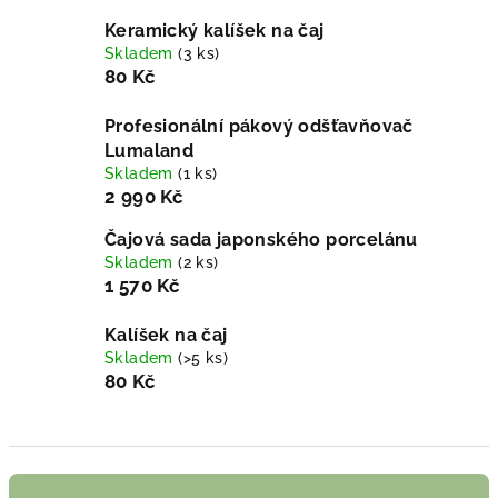
Keramický kalíšek na čaj
Skladem
(3 ks)
80 Kč
Profesionální pákový odšťavňovač
Lumaland
Skladem
(1 ks)
2 990 Kč
Čajová sada japonského porcelánu
Skladem
(2 ks)
1 570 Kč
Kalíšek na čaj
Skladem
(>5 ks)
80 Kč
Ř