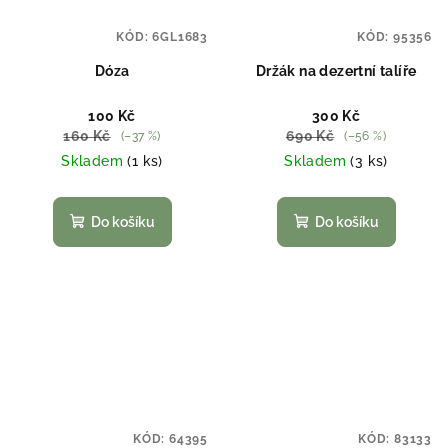
KÓD:
6GL1683
KÓD:
95356
Dóza
Držák na dezertní talíře
100 Kč
300 Kč
160 Kč
690 Kč
(–37 %)
(–56 %)
Skladem
(1 ks)
Skladem
(3 ks)
Do košíku
Do košíku
KÓD:
64395
KÓD:
83133