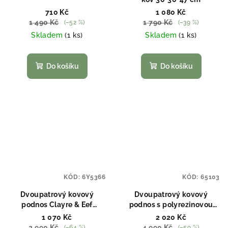
710 Kč
1 080 Kč
1 490 Kč
1 790 Kč
(–52 %)
(–39 %)
Skladem
(1 ks)
Skladem
(1 ks)
Do košíku
Do košíku
KÓD:
6Y5366
KÓD:
65103
Dvoupatrový kovový
Dvoupatrový kovový
podnos Clayre & Eef
podnos s polyrezinovou
6Y5366
nohou 39*59 cm Clayre &
1 070 Kč
2 020 Kč
Eef 65103
2 990 Kč
4 990 Kč
(–64 %)
(–59 %)