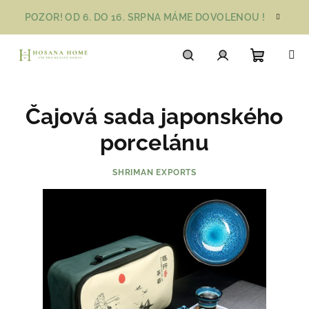
Přejít
POZOR! OD 6. DO 16. SRPNA MÁME DOVOLENOU !
na
obsah
Nákupn
Hledat
Přihlášení
Čajová sada japonského
košík
porcelánu
SHRIMAN EXPORTS