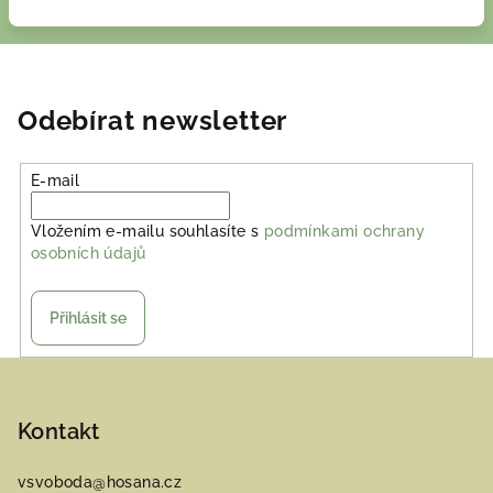
Odebírat newsletter
E-mail
Vložením e-mailu souhlasíte s
podmínkami ochrany
osobních údajů
Přihlásit se
Z
á
p
Kontakt
a
vsvoboda
@
hosana.cz