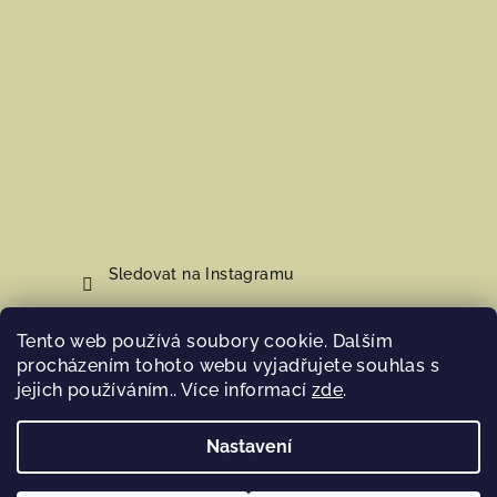
Sledovat na Instagramu
Tento web používá soubory cookie. Dalším
Nákupní košík
procházením tohoto webu vyjadřujete souhlas s
jejich používáním.. Více informací
zde
.
0
ks /
0 Kč
Nastavení