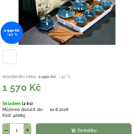
2 990 Kč
–47 %
standardní cena:
2 990 Kč
–47 %
1 570 Kč
Měrná
Skladem
(2 ks)
cena:
Můžeme doručit do:
10.8.2026
Kód:
46685
−
+
Do košíku