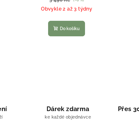
Obvykle 2 až 3 týdny
Do košíku
ení
Dárek zdarma
Přes 3
ží
ke každé objednávce