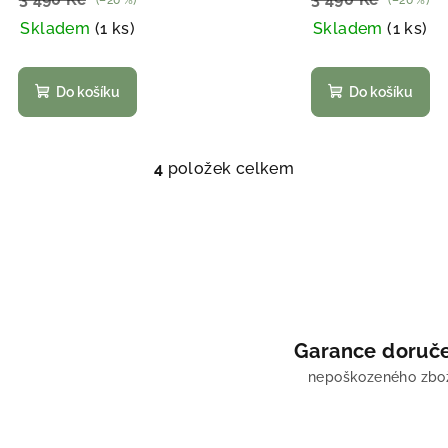
Skladem
(1 ks)
Skladem
(1 ks)
Do košíku
Do košíku
4
položek celkem
O
v
l
á
d
a
c
Garance doruč
í
nepoškozeného zbo
p
r