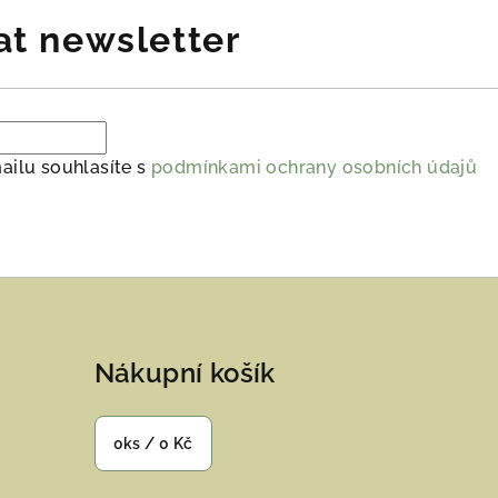
at newsletter
ailu souhlasíte s
podmínkami ochrany osobních údajů
Nákupní košík
0
ks /
0 Kč