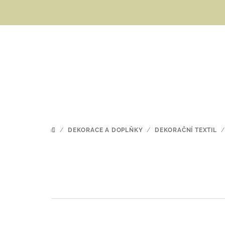
Přejít
na
obsah
/
DEKORACE A DOPLŇKY
/
DEKORAČNÍ TEXTIL
/
DOMŮ