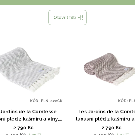
Otevřít filtr
KÓD:
PLN-020CK
KÓD:
PL
 Jardins de la Comtesse
Les Jardins de la Comt
ní pléd z kašmíru a vlny,
luxusní pléd z kašmíru a
Chevrons Gris
Marron Glacé
2 790 Kč
2 790 Kč
3 490 Kč
3 490 Kč
(–20 %)
(–20 %)