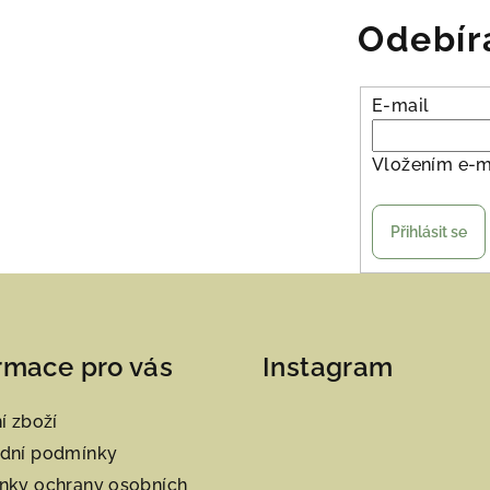
v
Odebír
k
y
v
E-mail
ý
p
Vložením e-m
i
s
Přihlásit se
u
rmace pro vás
Instagram
í zboží
dní podmínky
nky ochrany osobních