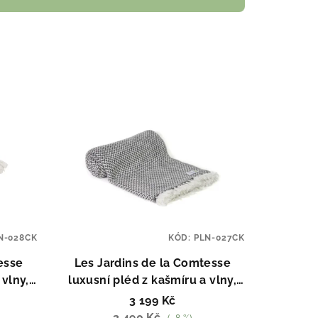
N-028CK
KÓD:
PLN-027CK
esse
Les Jardins de la Comtesse
 vlny,
luxusní pléd z kašmíru a vlny,
Petit Chevrons
3 199 Kč
3 490 Kč
(–8 %)