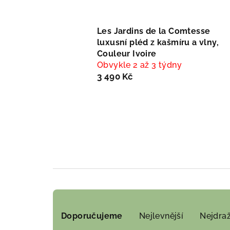
Les Jardins de la Comtesse
luxusní pléd z kašmíru a vlny,
Couleur Ivoire
Obvykle 2 až 3 týdny
3 490 Kč
Ř
Doporučujeme
Nejlevnější
Nejdraž
a