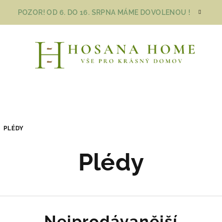
POZOR! OD 6. DO 16. SRPNA MÁME DOVOLENOU !
PLÉDY
Plédy
Nejprodávanější