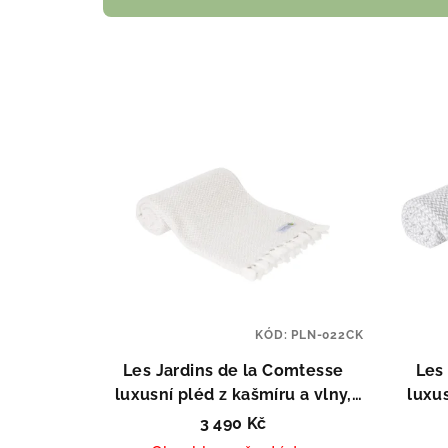
z
e
n
V
í
ý
p
p
r
i
o
s
d
p
u
KÓD:
PLN-022CK
r
k
Les Jardins de la Comtesse
Les
o
t
luxusní pléd z kašmíru a vlny,
luxus
Couleur Ivoire
3 490 Kč
d
ů