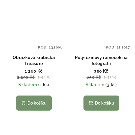
KÓD:
132006
KÓD:
2F1017
Obrázková krabička
Polyrezinový rámeček na
Treasure
fotografii
1 260 Kč
380 Kč
2 290 Kč
650 Kč
(–44 %)
(–41 %)
Skladem
(1 ks)
Skladem
(3 ks)
Do košíku
Do košíku