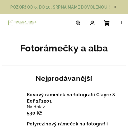
Přejít
POZOR! OD 6. DO 16. SRPNA MÁME DOVOLENOU !
na
obsah
Nákupn
Hledat
Přihlášení
Fotorámečky a alba
košík
Nejprodávanější
Kovový rámeček na fotografii Clayre &
Eef 2F1201
Na dotaz
530 Kč
Polyrezinový rámeček na fotografii