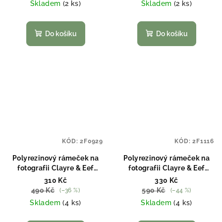
Skladem
(2 ks)
Skladem
(2 ks)
Do košíku
Do košíku
KÓD:
2F0929
KÓD:
2F1116
Polyrezinový rámeček na
Polyrezinový rámeček na
fotografii Clayre & Eef
fotografii Clayre & Eef
2F0929
2F1116
310 Kč
330 Kč
490 Kč
590 Kč
(–36 %)
(–44 %)
Skladem
(4 ks)
Skladem
(4 ks)