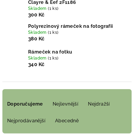
Clayre & Eef 2F1186
Skladem
(1 ks)
300 Kč
Polyrezinový rámeček na fotografii
Skladem
(1 ks)
380 Kč
Rámeček na fotku
Skladem
(1 ks)
340 Kč
Ř
a
Doporučujeme
Nejlevnější
Nejdražší
z
e
Nejprodávanější
Abecedně
n