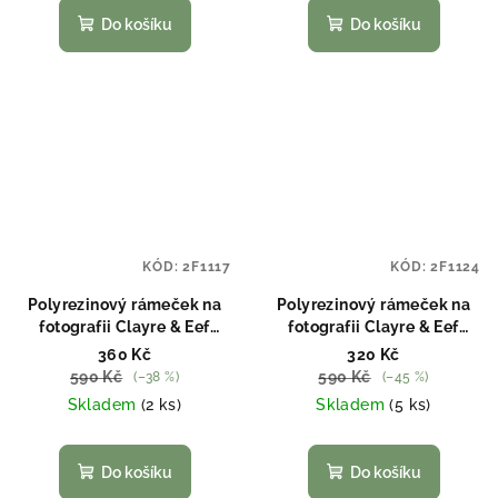
Do košíku
Do košíku
KÓD:
2F1117
KÓD:
2F1124
Polyrezinový rámeček na
Polyrezinový rámeček na
fotografii Clayre & Eef
fotografii Clayre & Eef
2F1117
2F1124
360 Kč
320 Kč
590 Kč
590 Kč
(–38 %)
(–45 %)
Skladem
(2 ks)
Skladem
(5 ks)
Do košíku
Do košíku