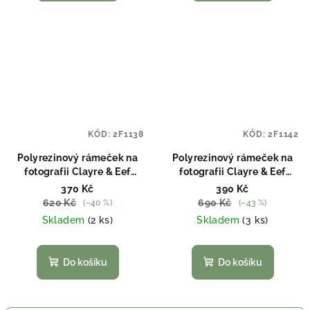
KÓD:
2F1138
KÓD:
2F1142
Polyrezinový rámeček na
Polyrezinový rámeček na
fotografii Clayre & Eef
fotografii Clayre & Eef
2F1138
2F1142
370 Kč
390 Kč
620 Kč
690 Kč
(–40 %)
(–43 %)
Skladem
(2 ks)
Skladem
(3 ks)
Do košíku
Do košíku