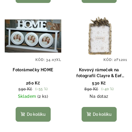
KÓD:
34.07XL
KÓD:
2F1201
Fotorámečky HOME
Kovový rámeček na
fotografii Clayre & Eef
2F1201
260 Kč
530 Kč
590 Kč
890 Kč
(–55 %)
(–40 %)
Skladem
(2 ks)
Na dotaz
Do košíku
Do košíku