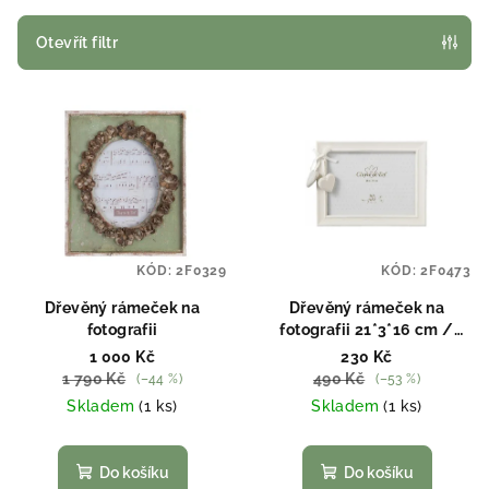
í
p
Otevřít filtr
r
V
o
ý
d
p
u
i
k
s
t
p
ů
KÓD:
2F0329
KÓD:
2F0473
r
o
Dřevěný rámeček na
Dřevěný rámeček na
fotografii
fotografii 21*3*16 cm /
d
18*13 cm
1 000 Kč
230 Kč
u
1 790 Kč
490 Kč
(–44 %)
(–53 %)
k
Skladem
(1 ks)
Skladem
(1 ks)
t
ů
Do košíku
Do košíku