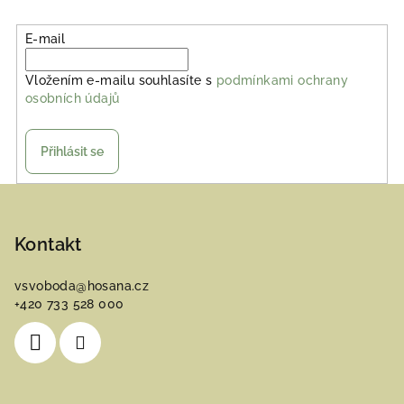
E-mail
Vložením e-mailu souhlasíte s
podmínkami ochrany
osobních údajů
Přihlásit se
Z
á
p
Kontakt
a
vsvoboda
@
hosana.cz
t
+420 733 528 000
í