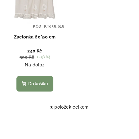
KÓD:
KT058.018
Záclonka 60*90 cm
240 Kč
390 Kč
(–38 %)
Na dotaz
Do košíku
3
položek celkem
O
v
l
á
d