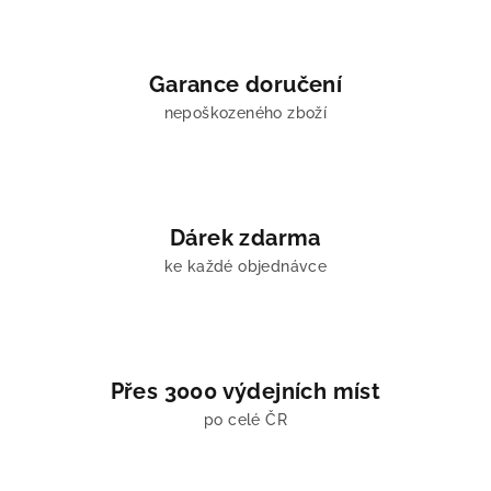
a
c
í
Garance doručení
p
nepoškozeného zboží
r
v
k
y
v
Dárek zdarma
ý
ke každé objednávce
p
i
s
u
Přes 3000 výdejních míst
po celé ČR