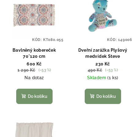
ý
d
p
u
i
k
s
t
p
ů
KÓD:
KT080.055
KÓD:
149006
r
o
Bavlněný kobereček
Dveřní zarážka Plyšový
70*120 cm
medvídek Steve
d
600 Kč
230 Kč
u
1 290 Kč
490 Kč
(–53 %)
(–53 %)
k
Na dotaz
Skladem
(1 ks)
t
ů
Do košíku
Do košíku