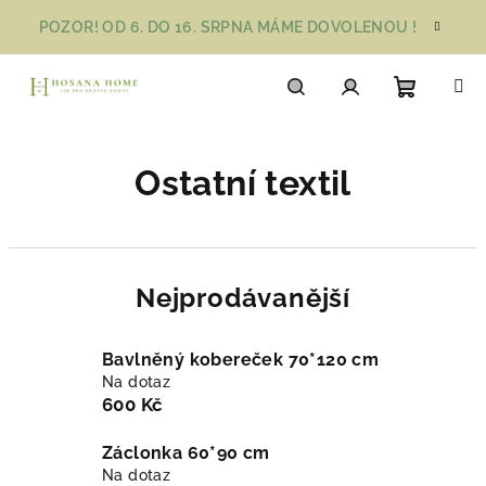
Přejít
POZOR! OD 6. DO 16. SRPNA MÁME DOVOLENOU !
na
obsah
Nákupn
Hledat
Přihlášení
Ostatní textil
košík
Nejprodávanější
Bavlněný kobereček 70*120 cm
Na dotaz
600 Kč
Záclonka 60*90 cm
Na dotaz