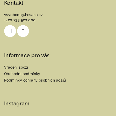
p
Kontakt
a
vsvoboda
@
hosana.cz
t
+420 733 528 000
í
Informace pro vás
Vrácení zboží
Obchodní podmínky
Podmínky ochrany osobních údajů
Instagram