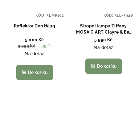
KÓD:
5LMP102
KÓD:
5LL-5348
Reflektor Den Haag
Stropní lampa Tiffany
MOSAIC ART Clayre & Eef
5LL-5348
5 000 Kč
5 990 Kč
9 999 Kč
(–49 %)
Na dotaz
Na dotaz
Do košíku
Do košíku