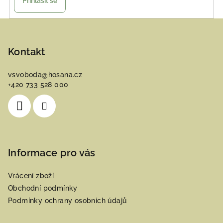
Přihlásit se
Z
á
p
Kontakt
a
vsvoboda
@
hosana.cz
t
+420 733 528 000
í
Informace pro vás
Vrácení zboží
Obchodní podmínky
Podmínky ochrany osobních údajů