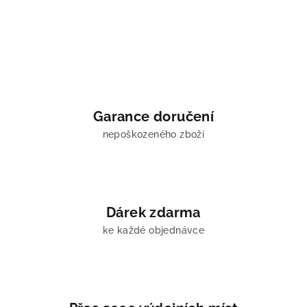
v
l
á
d
a
c
í
Garance doručení
p
nepoškozeného zboží
r
v
k
y
v
Dárek zdarma
ý
ke každé objednávce
p
i
s
u