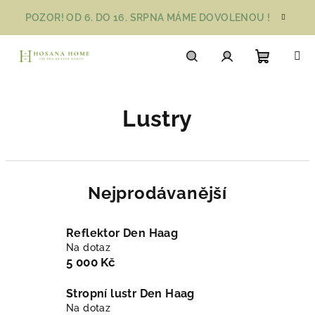
Přejít
POZOR! OD 6. DO 16. SRPNA MÁME DOVOLENOU !
na
obsah
Nákupn
Hledat
Přihlášení
Lustry
košík
Nejprodávanější
Reflektor Den Haag
Na dotaz
5 000 Kč
Stropní lustr Den Haag
Na dotaz