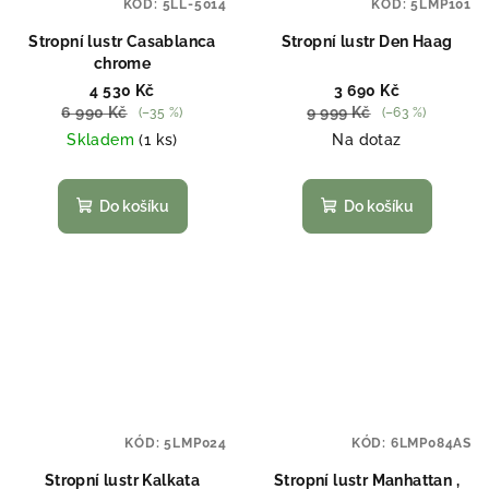
KÓD:
5LL-5014
KÓD:
5LMP101
Stropní lustr Casablanca
Stropní lustr Den Haag
chrome
4 530 Kč
3 690 Kč
6 990 Kč
9 999 Kč
(–35 %)
(–63 %)
Skladem
(1 ks)
Na dotaz
Do košíku
Do košíku
KÓD:
5LMP024
KÓD:
6LMP084AS
Stropní lustr Kalkata
Stropní lustr Manhattan ,