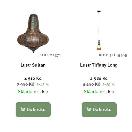
KÓD:
22371
KÓD:
5LL-5965
Lustr Sultan
Lustr Tiffany Long
4 510 Kč
2 580 Kč
7 990 Kč
4 290 Kč
(–43 %)
(–39 %)
Skladem
(1 ks)
Skladem
(1 ks)
Do košíku
Do košíku