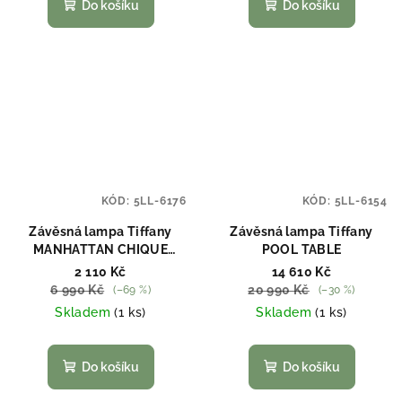
Do košíku
Do košíku
KÓD:
5LL-6176
KÓD:
5LL-6154
Závěsná lampa Tiffany
Závěsná lampa Tiffany
MANHATTAN CHIQUE
POOL TABLE
Clayre & Eef 5LL-6176
2 110 Kč
14 610 Kč
6 990 Kč
20 990 Kč
(–69 %)
(–30 %)
Skladem
(1 ks)
Skladem
(1 ks)
Do košíku
Do košíku