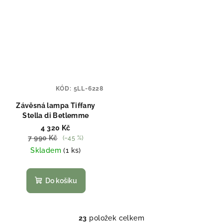
KÓD:
5LL-6228
Závěsná lampa Tiffany
Stella di Betlemme
4 320 Kč
7 990 Kč
(–45 %)
Skladem
(1 ks)
Do košíku
23
položek celkem
O