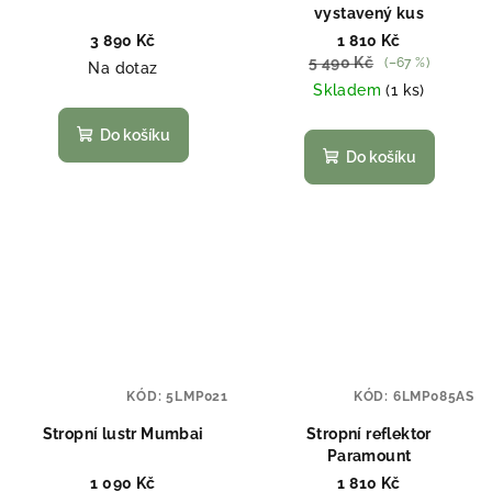
vystavený kus
3 890 Kč
1 810 Kč
5 490 Kč
(–67 %)
Na dotaz
Skladem
(1 ks)
Do košíku
Do košíku
KÓD:
5LMP021
KÓD:
6LMP085AS
Stropní lustr Mumbai
Stropní reflektor
Paramount
1 090 Kč
1 810 Kč