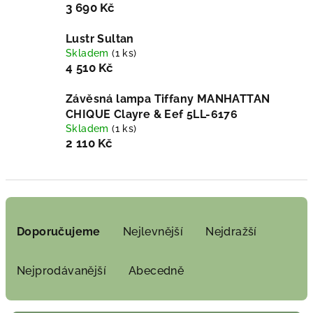
3 690 Kč
Lustr Sultan
Skladem
(1 ks)
4 510 Kč
Závěsná lampa Tiffany MANHATTAN
CHIQUE Clayre & Eef 5LL-6176
Skladem
(1 ks)
2 110 Kč
Ř
a
Doporučujeme
Nejlevnější
Nejdražší
z
e
Nejprodávanější
Abecedně
n
í