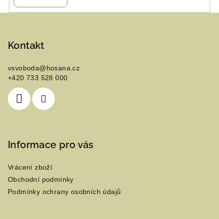
Z
á
p
Kontakt
a
vsvoboda
@
hosana.cz
t
+420 733 528 000
í
Informace pro vás
Vrácení zboží
Obchodní podmínky
Podmínky ochrany osobních údajů