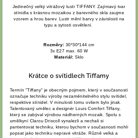
Jedinečný velký vitrážový lustr TIFFANY. Zajímavý tvar
stínidla s krásnou mozaikou z barevného skla zaujme
vzorem a hrou barev. Lustr mění barvy v závislosti na
typu a sytosti osvětlení.
Rozměry:
30*30*144 cm
3x E27 max. 60 W
Materiál:
Sklo
Krátce o svítidlech Tiffamy
Termín "Tiffany" je obecným pojmem, který v současnosti
označuje techniku výroby nezaměnitelného stylu svítidel,
respektive stínidel. V minulosti tomu ovšem bylo jinak.
Talentovaný umělec a designér Louis Comfort Tiffany,
který se zabýval výrobou nádherných mozaik. Spolu s
umělkyní Clarou Driscoll vynalezli a nechali si
pantentovat techniku, kterou bychom v současnosti mohli
popsat jako techniku nepravé vitráže. Různě velká a