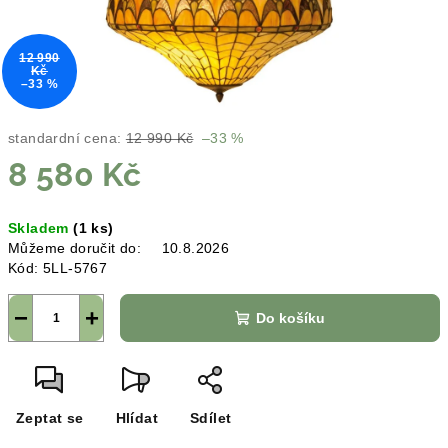
12 990
Kč
–33 %
standardní cena:
12 990 Kč
–33 %
8 580 Kč
Měrná
Skladem
(1 ks)
cena:
Můžeme doručit do:
10.8.2026
Kód:
5LL-5767
−
+
Do košíku
Zeptat se
Hlídat
Sdílet