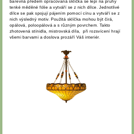
barevná předem opracovaná sklíčka se lepí na pruhy
tenké měděné fólie a vytváří se z nich dílce. Jednotlivé
dílce se pak spojují pájením pomocí cínu a vytváří se z
nich výsledný motiv. Použitá sklíčka mohou být čirá,
opálová, poloopálová a s různým povrchem. Takto
zhotovená stínidla, mistrovská díla, při rozsvícení hrají
všemi barvami a doslova prozáří Váš interiér.