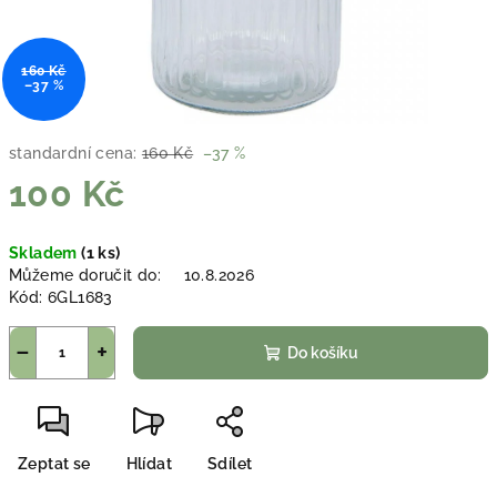
160 Kč
–37 %
standardní cena:
160 Kč
–37 %
100 Kč
Měrná
Skladem
(1 ks)
cena:
Můžeme doručit do:
10.8.2026
Kód:
6GL1683
−
+
Do košíku
Zeptat se
Hlídat
Sdílet