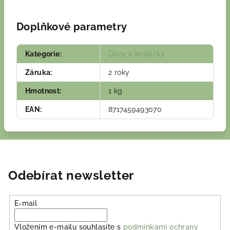
Doplňkové parametry
Kategorie
:
Dózy a krabičky
Záruka
:
2 roky
Hmotnost
:
1 kg
EAN
:
8717459493070
Odebírat newsletter
E-mail
Vložením e-mailu souhlasíte s
podmínkami ochrany