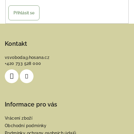
Přihlásit se
Z
á
p
Kontakt
a
vsvoboda
@
hosana.cz
t
+420 733 528 000
í
Informace pro vás
Vrácení zboží
Obchodní podmínky
Podmínky ochrany osobních údajů