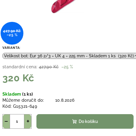
427,90 Kč
–25 %
VARIANTA:
standardní cena:
427,90 Kč
–25 %
320 Kč
Měrná
Skladem
(1 ks)
cena:
Můžeme doručit do:
10.8.2026
Kód:
G15321-649
−
+
Do košíku