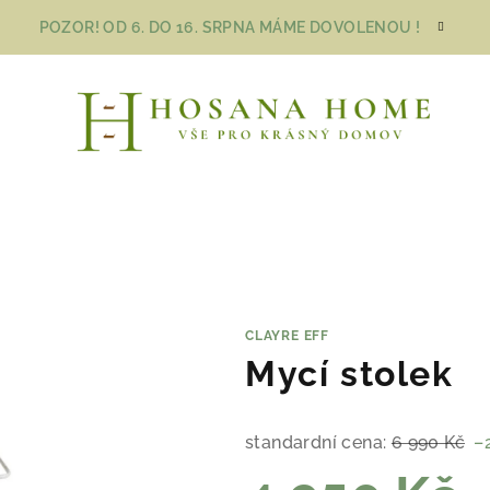
POZOR! OD 6. DO 16. SRPNA MÁME DOVOLENOU !
CLAYRE EFF
Mycí stolek
standardní cena:
6 990 Kč
–