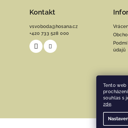
á
Kontakt
Info
p
a
vsvoboda
@
hosana.cz
Vrácen
+420 733 528 000
t
Obcho
Podmí
í
údajů
Tento web 
procházení
souhlas s j
zde
.
Nastaven