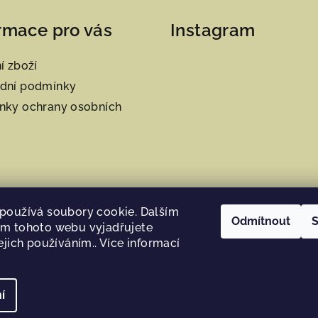
rmace pro vás
Instagram
í zboží
dní podmínky
nky ochrany osobních
používá soubory cookie. Dalším
Odmítnout
S
m tohoto webu vyjadřujete
ejich používáním.. Více informací
Sledovat na Instag
í
Copyright 2026
H