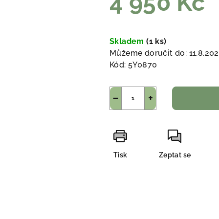
4 950 Kč
Měrná
cena:
Skladem
(1 ks)
Můžeme doručit do:
11.8.20
Kód:
5Y0870
−
+
Tisk
Zeptat se