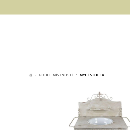
Přejít
na
obsah
/
PODLE MÍSTNOSTÍ
/
MYCÍ STOLEK
DOMŮ