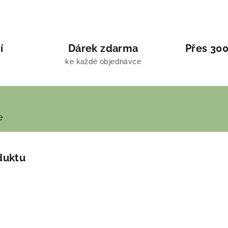
í
Dárek zdarma
Přes 300
ke každé objednávce
e
duktu