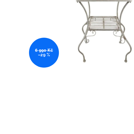
6 990 Kč
–29 %