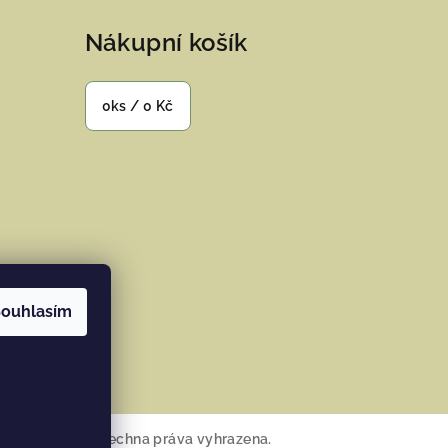
Nákupní košík
0
ks /
0 Kč
ouhlasím
ramu
osana Home
. Všechna práva vyhrazena.