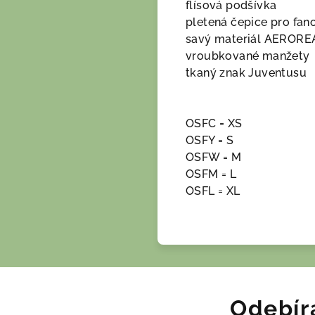
flísová podšívka
pletená čepice pro fa
savý materiál AERORE
vroubkované manžety
tkaný znak Juventusu
OSFC = XS
OSFY = S
OSFW = M
OSFM = L
OSFL = XL
Odebír