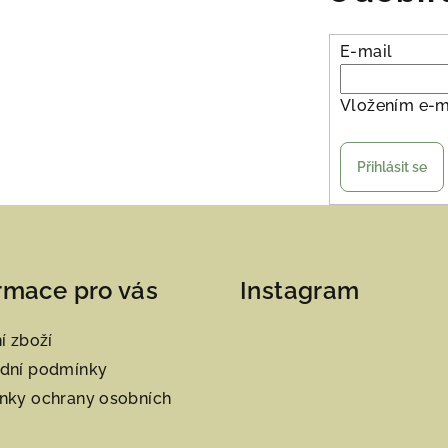
E-mail
Vložením e-m
Přihlásit se
rmace pro vás
Instagram
í zboží
dní podmínky
nky ochrany osobních