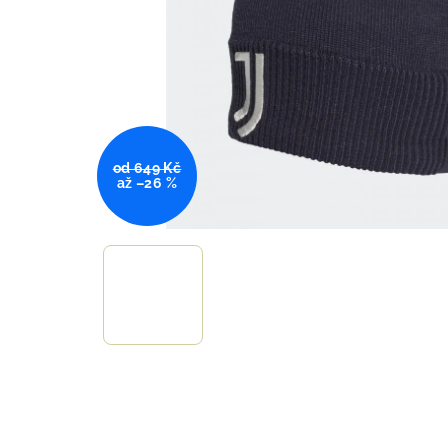
od 649 Kč
až –26 %