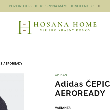
POZOR! OD 6. DO 16. SRPNA MÁME DOVOLENOU !
US AEROREADY
ADIDAS
Adidas ČEPI
AEROREADY
VARIANTA: