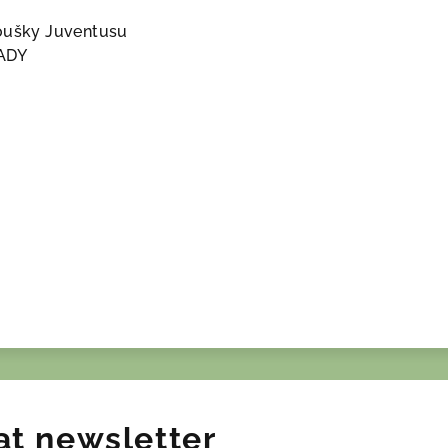
noušky Juventusu
ADY
at newsletter