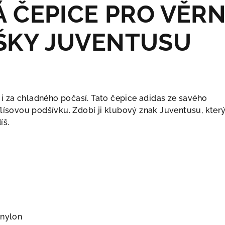
Á ČEPICE PRO VĚR
ŠKY JUVENTUSU
š i za chladného počasí. Tato čepice adidas ze savého
flísovou podšívku. Zdobí ji klubový znak Juventusu, kter
íš.
 nylon