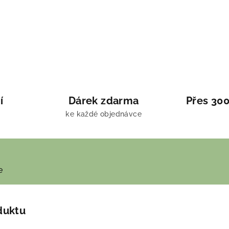
í
Dárek zdarma
Přes 300
ke každé objednávce
e
duktu