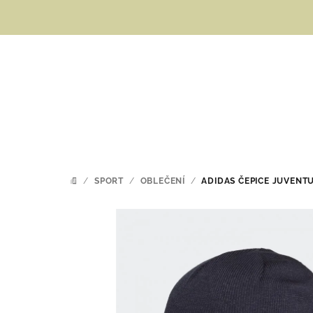
Přejít
na
obsah
/
SPORT
/
OBLEČENÍ
/
ADIDAS ČEPICE JUVENT
DOMŮ