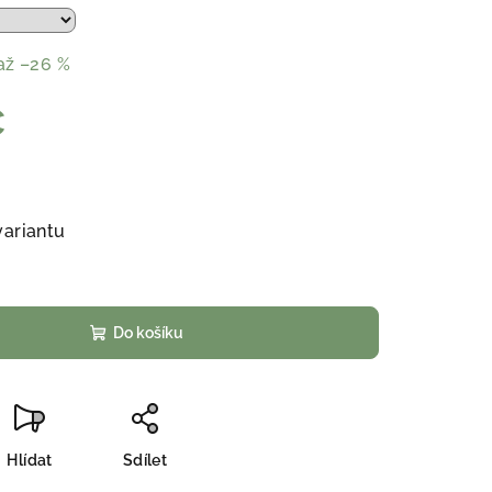
až –26 %
č
variantu
Do košíku
Hlídat
Sdílet