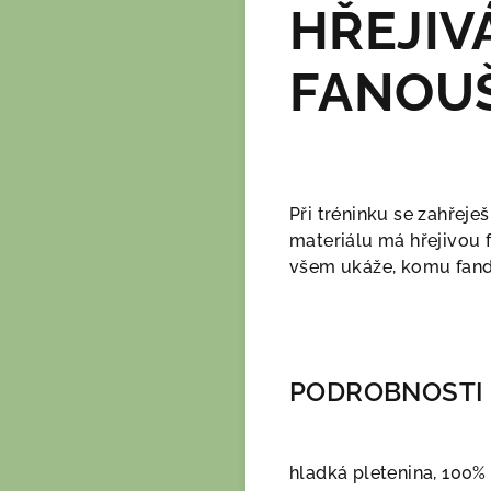
HŘEJIV
FANOU
Při tréninku se zahřeje
materiálu má hřejivou 
všem ukáže, komu fand
PODROBNOSTI
hladká pletenina, 100%