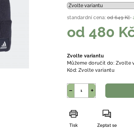
standardní cena:
od 649 Kč
od
480 K
Měrná
cena:
Zvolte variantu
Můžeme doručit do:
Zvolte 
Kód:
Zvolte variantu
−
+
Tisk
Zeptat se