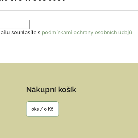
ailu souhlasíte s
podmínkami ochrany osobních údajů
Nákupní košík
0
ks /
0 Kč