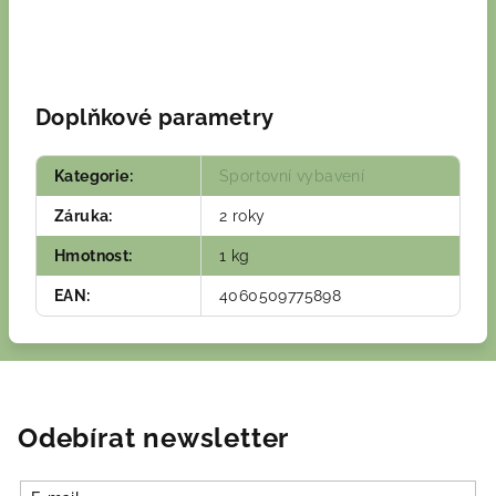
Doplňkové parametry
Kategorie
:
Sportovní vybavení
Záruka
:
2 roky
Hmotnost
:
1 kg
EAN
:
4060509775898
Odebírat newsletter