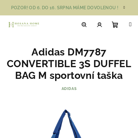
Přejít
POZOR! OD 6. DO 16. SRPNA MÁME DOVOLENOU !
na
obsah
Nákupn
Hledat
Přihlášení
Adidas DM7787
košík
CONVERTIBLE 3S DUFFEL
BAG M sportovní taška
ADIDAS