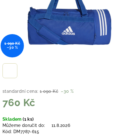
1 090 Kč
–30 %
standardní cena:
1 090 Kč
–30 %
760 Kč
Měrná
Skladem
(1 ks)
cena:
Můžeme doručit do:
11.8.2026
Kód:
DM7787-615