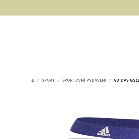
Přejít
na
obsah
/
SPORT
/
SPORTOVNÍ VYBAVENÍ
/
ADIDAS GS2
DOMŮ