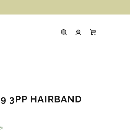
Hledat
Přihlášení
Nákupní
košík
19 3PP HAIRBAND
 %