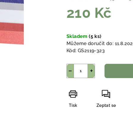
210 Kč
Měrná
cena:
Skladem
(5 ks)
Můžeme doručit do:
11.8.20
Kód:
GS2119-323
−
+
Tisk
Zeptat se