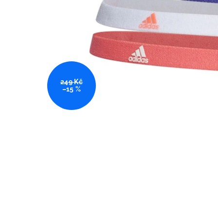
249 Kč
–15 %