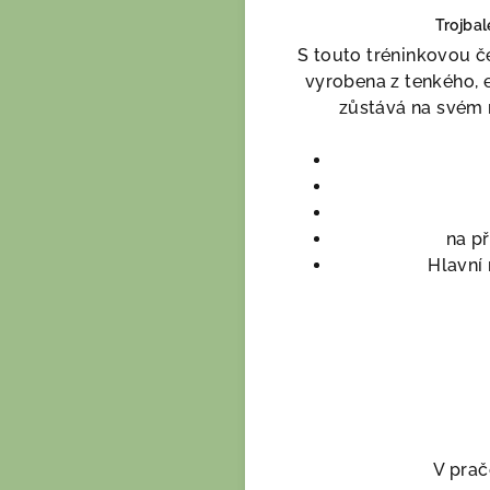
Trojbal
S touto tréninkovou če
vyrobena z tenkého, e
zůstává na svém m
na př
Hlavní 
V prač