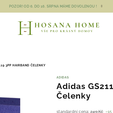
POZOR! OD 6. DO 16. SRPNA MÁME DOVOLENOU !
119 3PP HAIRBAND ČELENKY
ADIDAS
Adidas GS21
Čelenky
standardní cena:
249 Kč
–15