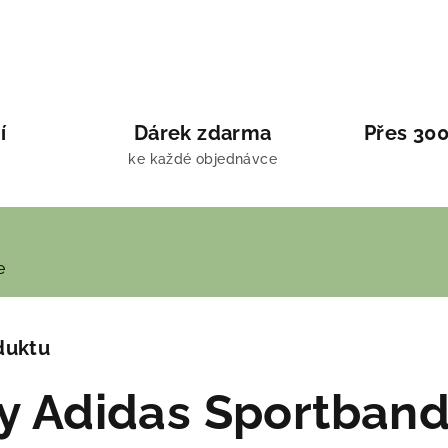
í
Dárek zdarma
Přes 300
ke každé objednávce
e
duktu
y Adidas Sportban