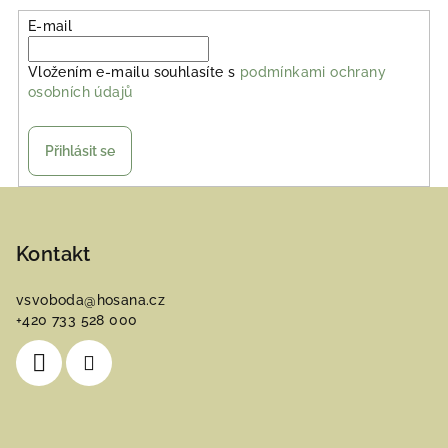
E-mail
Vložením e-mailu souhlasíte s
podmínkami ochrany
osobních údajů
Přihlásit se
Z
á
p
Kontakt
a
vsvoboda
@
hosana.cz
t
+420 733 528 000
í