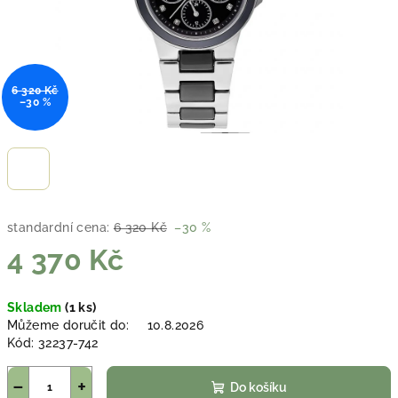
6 320 Kč
–30 %
standardní cena:
6 320 Kč
–30 %
4 370 Kč
Měrná
Skladem
(1 ks)
cena:
Můžeme doručit do:
10.8.2026
Kód:
32237-742
−
+
Do košíku