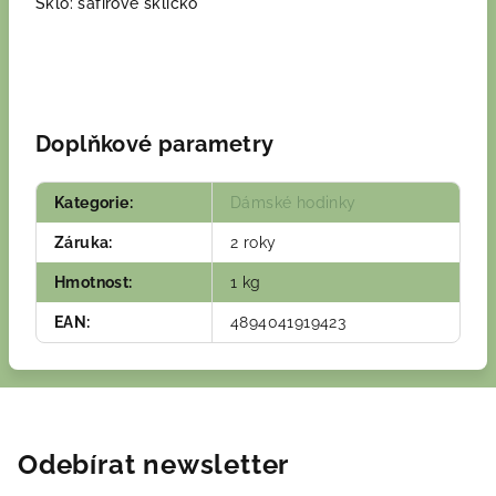
Sklo: safírové sklíčko
Doplňkové parametry
Kategorie
:
Dámské hodinky
Záruka
:
2 roky
Hmotnost
:
1 kg
EAN
:
4894041919423
Odebírat newsletter