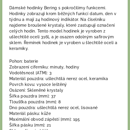
Dámské hodinky Bering s pokročilímy funkcemi.
Hodinky zobrazují krom běžných funkcí datum, den v
týdnu a mají 24 hodinový indikátor. Na číselníku
najdeme broušené krystaly, které zastupují označení
celých hodin. Tento model hodinek je vyroben z
ušlechtilé oceli 316L a je osazen odolným safírovým
sklem. Řemínek hodinek je vyroben u šlechtilé oceli a
keramiky.
Pohon: baterie
Zobrazení ciferníku: minuty, hodiny
Vodotěsnost [ATM]: 3
Materiál pouzdra: ušlechtilá nerez ocel, keramika
Povrch kovu: vysoce leštěný
Osázení: Skleněné krystaly
Šířka pouzdra [mm]: 37
Tloušťka pouzdra [mm]: 8
Dno pouzdra: ušlechtilá nerez ocel, lisované
Materiál pásku: kůže
Maximální obvod zápěstí [mm]: 195
Šířka pásku [mm]: 21