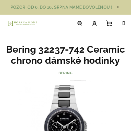
Přejít
POZOR! OD 6. DO 16. SRPNA MÁME DOVOLENOU !
na
obsah
Nákupn
Hledat
Přihlášení
Bering 32237-742 Ceramic
košík
chrono dámské hodinky
BERING