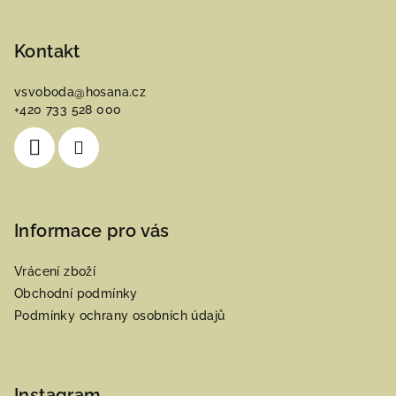
Z
á
p
Kontakt
a
vsvoboda
@
hosana.cz
t
+420 733 528 000
í
Informace pro vás
Vrácení zboží
Obchodní podmínky
Podmínky ochrany osobních údajů
Instagram