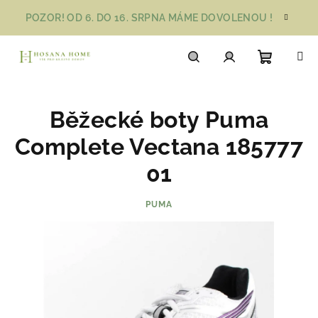
Přejít
POZOR! OD 6. DO 16. SRPNA MÁME DOVOLENOU !
na
obsah
Nákupn
Hledat
Přihlášení
Běžecké boty Puma
košík
Complete Vectana 185777
01
PUMA