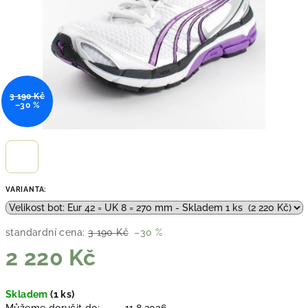
3 190 Kč
–30 %
VARIANTA:
standardní cena:
3 190 Kč
–30 %
2 220 Kč
Měrná
Skladem
(1 ks)
cena: