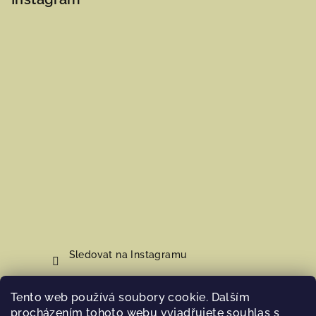
Sledovat na Instagramu
Tento web používá soubory cookie. Dalším
Nákupní košík
procházením tohoto webu vyjadřujete souhlas s