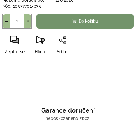
Můžeme doručit do:
11.8.2026
Kód:
18577701-635
−
+
Do košíku
Zeptat se
Hlídat
Sdílet
Garance doručení
nepoškozeného zboží