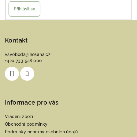
Přihlásit se
Z
á
p
Kontakt
a
vsvoboda
@
hosana.cz
t
+420 733 528 000
í
Informace pro vás
Vrácení zboží
Obchodní podmínky
Podmínky ochrany osobních údajů