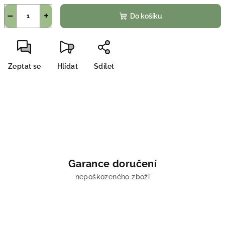
−
+
Do košíku
Zeptat se
Hlídat
Sdílet
Garance doručení
nepoškozeného zboží