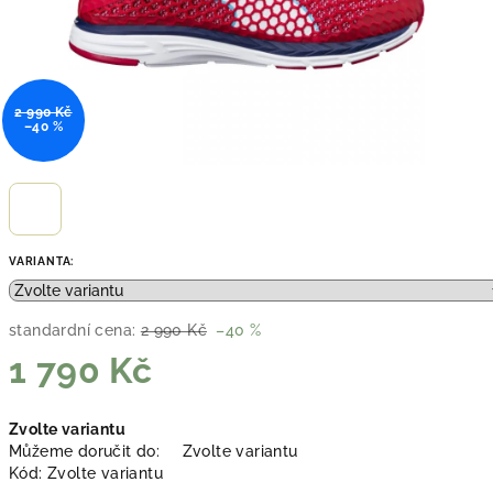
2 990 Kč
–40 %
VARIANTA:
standardní cena:
2 990 Kč
–40 %
1 790 Kč
Měrná
Zvolte variantu
cena:
Můžeme doručit do:
Zvolte variantu
Kód:
Zvolte variantu