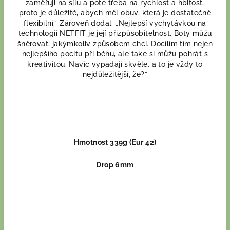
zaměřuji na sílu a poté třeba na rychlost a hbitost,
proto je důležité, abych měl obuv, která je dostatečně
flexibilní.“ Zároveň dodal: „Nejlepší vychytávkou na
technologii NETFIT je její přizpůsobitelnost. Boty můžu
šněrovat, jakýmkoliv způsobem chci. Docílím tím nejen
nejlepšího pocitu při běhu, ale také si můžu pohrát s
kreativitou. Navíc vypadají skvěle, a to je vždy to
nejdůležitější, že?“
Hmotnost 339g (Eur 42)
Drop 6mm