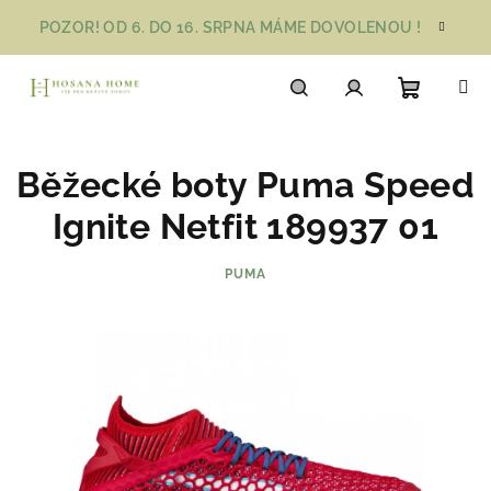
Přejít
POZOR! OD 6. DO 16. SRPNA MÁME DOVOLENOU !
na
obsah
Nákupn
Hledat
Přihlášení
Běžecké boty Puma Speed
košík
Ignite Netfit 189937 01
PUMA