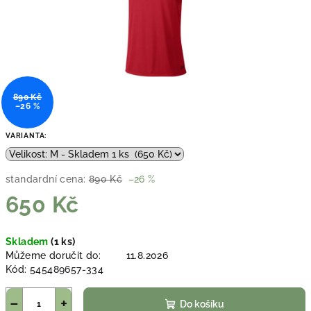
890 Kč
–26 %
VARIANTA:
standardní cena:
890 Kč
–26 %
650 Kč
Měrná
Skladem
(1 ks)
cena:
Můžeme doručit do:
11.8.2026
Kód:
545489657-334
−
+
Do košíku