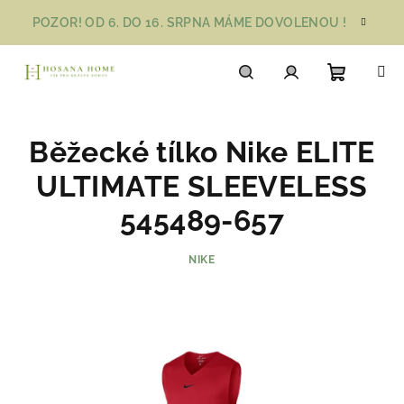
Přejít
POZOR! OD 6. DO 16. SRPNA MÁME DOVOLENOU !
na
obsah
Nákupn
Hledat
Přihlášení
Běžecké tílko Nike ELITE
košík
ULTIMATE SLEEVELESS
545489-657
NIKE