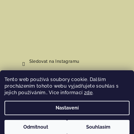
Sledovat na Instagramu
Tento web používá soubory cookie. Dalším
Nákupní košík
procházením tohoto webu vyjadřujete souhlas s
jejich používáním.. Více informací
zde
.
0
ks /
0 Kč
Nastavení
Copyright 2026
Hosana Home
. Všechna práva vyhrazena.
Odmítnout
Souhlasím