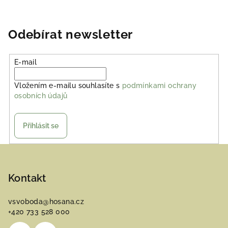
Odebírat newsletter
E-mail
Vložením e-mailu souhlasíte s
podmínkami ochrany
osobních údajů
Přihlásit se
Z
á
p
Kontakt
a
vsvoboda
@
hosana.cz
t
+420 733 528 000
í