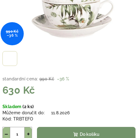
990 Kč
–36 %
standardní cena:
990 Kč
–36 %
630 Kč
Měrná
Skladem
(2 ks)
cena:
Můžeme doručit do:
11.8.2026
Kód:
TRBTEFO
−
+
Do košíku