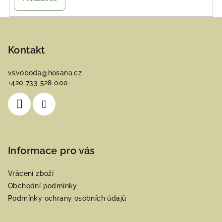
Z
á
p
Kontakt
a
vsvoboda
@
hosana.cz
t
+420 733 528 000
í
Informace pro vás
Vrácení zboží
Obchodní podmínky
Podmínky ochrany osobních údajů