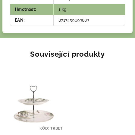
Hmotnost
:
1 kg
EAN
:
8717459693883
Související produkty
KÓD:
TRBET