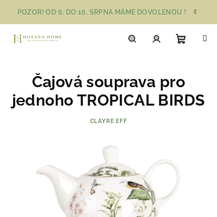
Přejít
POZOR! OD 6. DO 16. SRPNA MÁME DOVOLENOU !
na
obsah
Nákupn
Hledat
Přihlášení
Čajová souprava pro
košík
jednoho TROPICAL BIRDS
CLAYRE EFF