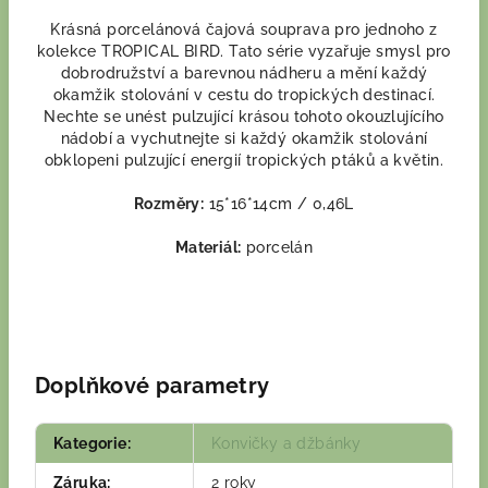
Krásná porcelánová čajová souprava pro jednoho z
kolekce TROPICAL BIRD. Tato série vyzařuje smysl pro
dobrodružství a barevnou nádheru a mění každý
okamžik stolování v cestu do tropických destinací.
Nechte se unést pulzující krásou tohoto okouzlujícího
nádobí a vychutnejte si každý okamžik stolování
obklopeni pulzující energií tropických ptáků a květin.
Rozměry:
15*16*14cm / 0,46L
Materiál:
porcelán
Doplňkové parametry
Kategorie
:
Konvičky a džbánky
Záruka
:
2 roky