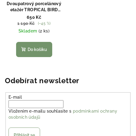
Dvoupatrový porcelánový
etažér TROPICAL BIRD
26*24 cm Clayre & Eef
650 Kč
TRBET
1 190 Kč
(–45 %)
Skladem
(2 ks)
Do košíku
Odebírat newsletter
E-mail
Vložením e-mailu souhlasíte s
podmínkami ochrany
osobních údajů
Přihlásit se