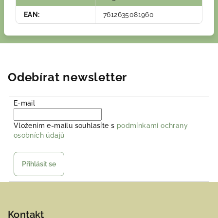
EAN
:
7612635081960
Odebírat newsletter
E-mail
Vložením e-mailu souhlasíte s
podmínkami ochrany
osobních údajů
Přihlásit se
Z
á
p
Kontakt