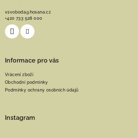
a
vsvoboda
@
hosana.cz
t
+420 733 528 000
í
Informace pro vás
Vrácení zboží
Obchodní podmínky
Podmínky ochrany osobních údajů
Instagram