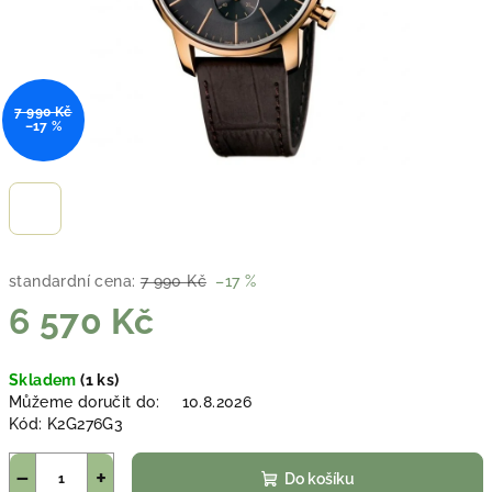
7 990 Kč
–17 %
standardní cena:
7 990 Kč
–17 %
6 570 Kč
Měrná
Skladem
(1 ks)
cena:
Můžeme doručit do:
10.8.2026
Kód:
K2G276G3
−
+
Do košíku