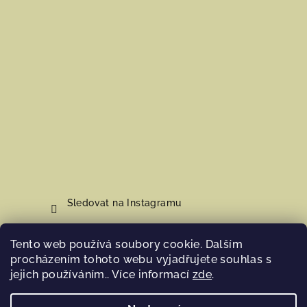
Sledovat na Instagramu
Tento web používá soubory cookie. Dalším
Nákupní košík
procházením tohoto webu vyjadřujete souhlas s
jejich používáním.. Více informací
zde
.
0
ks /
0 Kč