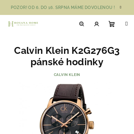
Přejít
POZOR! OD 6. DO 16. SRPNA MÁME DOVOLENOU !
na
obsah
Nákupn
Hledat
Přihlášení
Calvin Klein K2G276G3
košík
pánské hodinky
CALVIN KLEIN