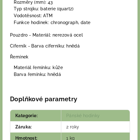
Rozměry (mm): 43
Typ strojku: baterie (quartz)
Vodotěsnost: ATM
Funkce hodinek: chronograph, date
Pouzdro - Materiál: nerezová ocel
Ciferník - Barva ciferníku: hnědá
Řemínek
Materiál řemínku: kůže
Barva řemínku: hnědá
Doplňkové parametry
Kategorie
:
Pánské hodinky
Záruka
:
2 roky
Hmotnost
:
1 kg