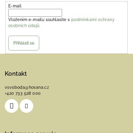
E-mail
Vložením e-mailu souhlasíte s
podmínkami ochrany
osobních údajů
Přihlásit se
Z
á
p
Kontakt
a
vsvoboda
@
hosana.cz
t
+420 733 528 000
í