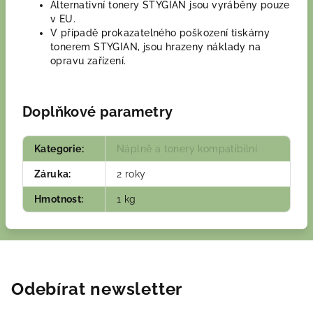
Alternativní tonery STYGIAN jsou vyráběny pouze
v EU.
V případě prokazatelného poškození tiskárny
tonerem STYGIAN, jsou hrazeny náklady na
opravu zařízení.
Doplňkové parametry
Kategorie
:
Náplně a tonery kompatibilní
Záruka
:
2 roky
Hmotnost
:
1 kg
Odebírat newsletter