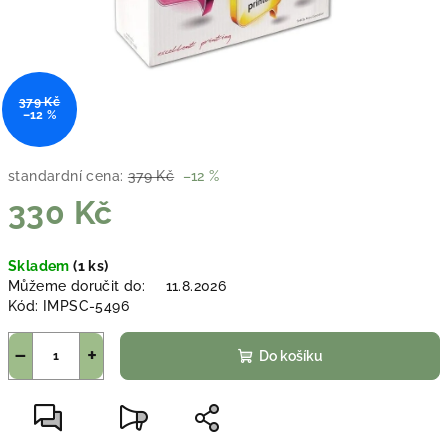
379 Kč
–12 %
standardní cena:
379 Kč
–12 %
330 Kč
Měrná
Skladem
(1 ks)
cena:
Můžeme doručit do:
11.8.2026
Kód:
IMPSC-5496
−
+
Do košíku