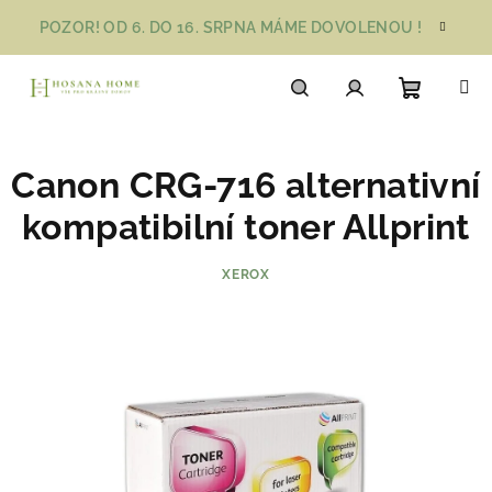
Přejít
POZOR! OD 6. DO 16. SRPNA MÁME DOVOLENOU !
na
obsah
Nákupn
Hledat
Přihlášení
Canon CRG-716 alternativní
košík
kompatibilní toner Allprint
XEROX