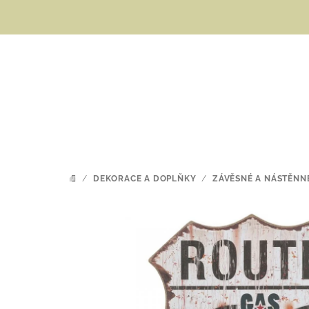
Přejít
na
obsah
/
DEKORACE A DOPLŇKY
/
ZÁVĚSNÉ A NÁSTĚNN
DOMŮ