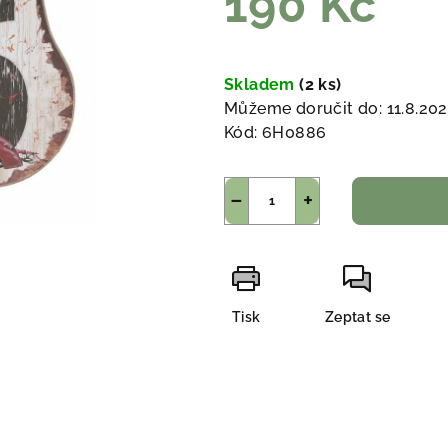
190 Kč
Měrná
cena:
Skladem
(2 ks)
Můžeme doručit do:
11.8.20
Kód:
6H0886
−
+
Tisk
Zeptat se