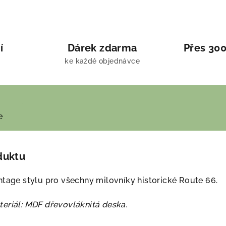
í
Dárek zdarma
Přes 300
ke každé objednávce
e
duktu
ntage stylu pro všechny milovníky historické Route 66.
eriál: MDF dřevovláknitá deska.