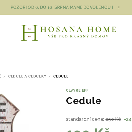
POZOR! OD 6. DO 16. SRPNA MÁME DOVOLENOU !
É
/
CEDULE A CEDULKY
/
CEDULE
CLAYRE EFF
Cedule
standardní cena:
250 Kč
–24