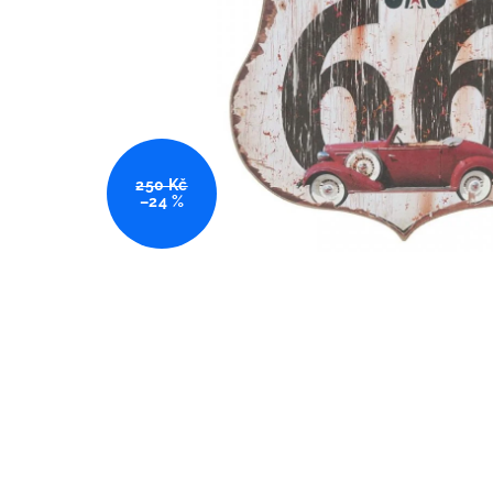
250 Kč
–24 %