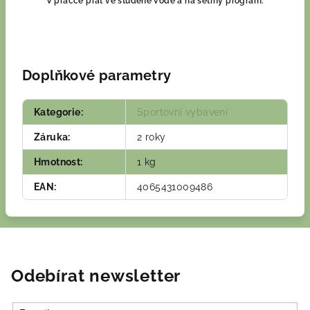
V pračce prát ve studené vodě a na šetrný program.
Doplňkové parametry
Kategorie
:
Sportovní vybavení
Záruka
:
2 roky
Hmotnost
:
1 kg
EAN
:
4065431009486
Odebírat newsletter