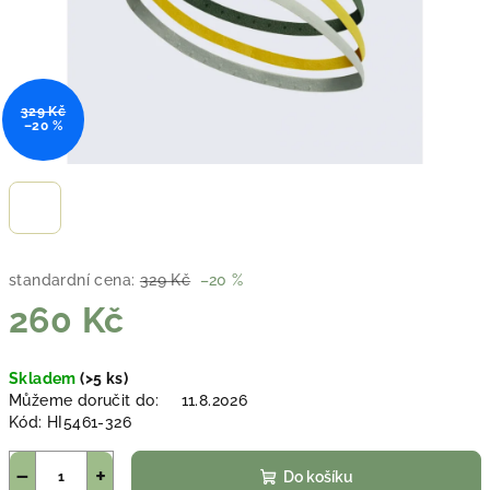
329 Kč
–20 %
standardní cena:
329 Kč
–20 %
260 Kč
Měrná
Skladem
(>5 ks)
cena:
Můžeme doručit do:
11.8.2026
Kód:
HI5461-326
−
+
Do košíku