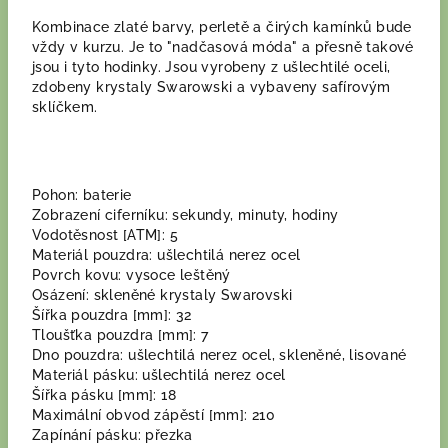
Kombinace zlaté barvy, perletě a čirých kamínků bude
vždy v kurzu. Je to "nadčasová móda" a přesně takové
jsou i tyto hodinky. Jsou vyrobeny z ušlechtilé oceli,
zdobeny krystaly Swarowski a vybaveny safírovým
sklíčkem.
Pohon: baterie
Zobrazení ciferníku: sekundy, minuty, hodiny
Vodotěsnost [ATM]: 5
Materiál pouzdra: ušlechtilá nerez ocel
Povrch kovu: vysoce leštěný
Osázení: skleněné krystaly Swarovski
Šířka pouzdra [mm]: 32
Tloušťka pouzdra [mm]: 7
Dno pouzdra: ušlechtilá nerez ocel, skleněné, lisované
Materiál pásku: ušlechtilá nerez ocel
Šířka pásku [mm]: 18
Maximální obvod zápěstí [mm]: 210
Zapínání pásku: přezka