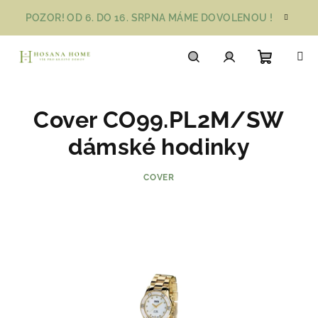
Přejít
POZOR! OD 6. DO 16. SRPNA MÁME DOVOLENOU !
na
obsah
Nákupn
Hledat
Přihlášení
Cover CO99.PL2M/SW
košík
dámské hodinky
COVER