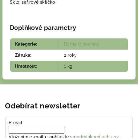
Sklo: safírové sklíčko
Doplňkové parametry
Kategorie
:
Dámské hodinky
Záruka
:
2 roky
Hmotnost
:
1 kg
Odebírat newsletter
E-mail
Vložením e-mailu souhlasíte s
podmínkami ochrany