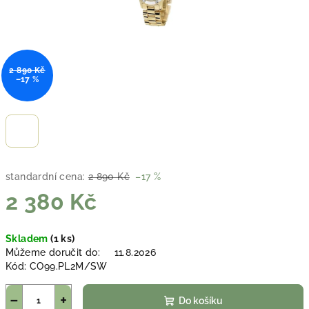
2 890 Kč
–17 %
standardní cena:
2 890 Kč
–17 %
2 380 Kč
Měrná
Skladem
(1 ks)
cena:
Můžeme doručit do:
11.8.2026
Kód:
CO99.PL2M/SW
−
+
Do košíku