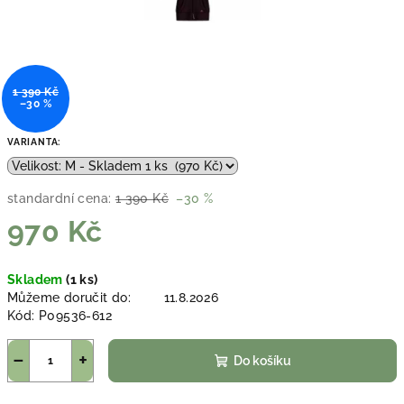
1 390 Kč
–30 %
VARIANTA:
standardní cena:
1 390 Kč
–30 %
970 Kč
Měrná
Skladem
(1 ks)
cena:
Můžeme doručit do:
11.8.2026
Kód:
P09536-612
−
+
Do košíku