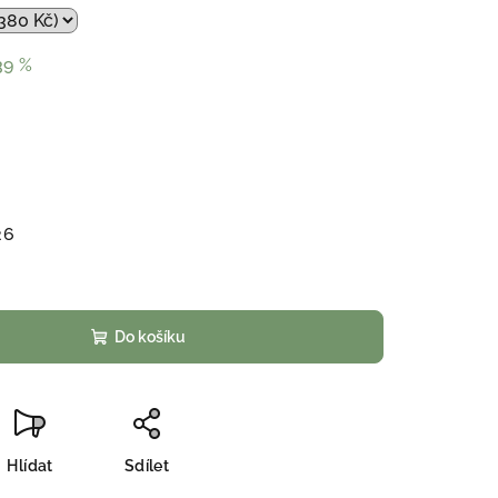
39 %
26
Do košíku
Hlídat
Sdílet