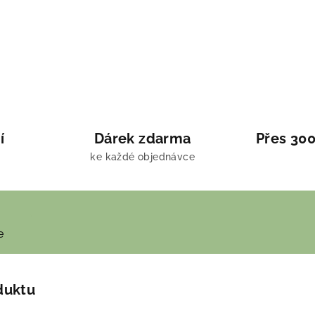
í
Dárek zdarma
Přes 300
ke každé objednávce
e
duktu