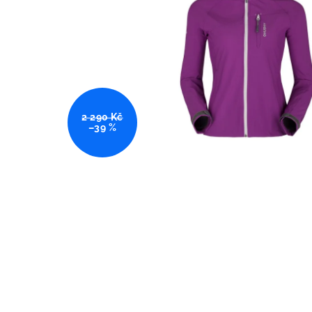
2 290 Kč
–39 %