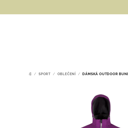
Přejít
na
obsah
/
SPORT
/
OBLEČENÍ
/
DÁMSKÁ OUTDOOR BUN
DOMŮ