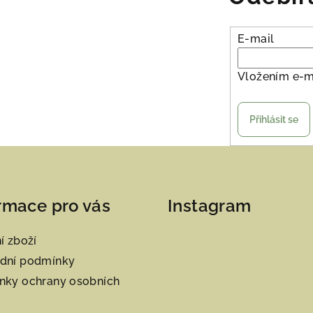
E-mail
Vložením e-m
Přihlásit se
rmace pro vás
Instagram
í zboží
dní podmínky
nky ochrany osobních