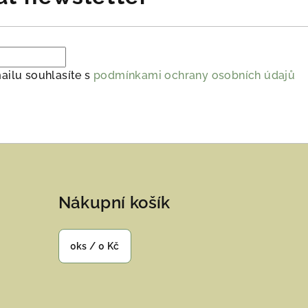
ailu souhlasíte s
podmínkami ochrany osobních údajů
Nákupní košík
0
ks /
0 Kč