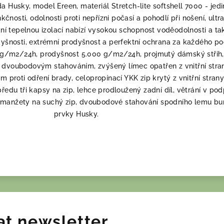
 Husky, model Ereen, materiál Stretch-lite softshell 7000 - jed
čnosti, odolnosti proti nepřízni počasí a pohodlí při nošení, ultr
dní tepelnou izolací nabízí vysokou schopnost voděodolnosti a ta
yšnosti, extrémní prodyšnost a perfektní ochrana za každého po
 g/m2/24h, prodyšnost 5.000 g/m2/24h, projmutý dámský střih,
 dvoubodovým stahováním, zvýšený límec opatřen z vnitřní stra
 proti odření brady, celopropínací YKK zip krytý z vnitřní stran
edu tři kapsy na zip, lehce prodloužený zadní díl, větrání v pod
, manžety na suchý zip, dvoubodové stahování spodního lemu bu
prvky Husky.
at newsletter