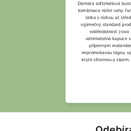
Dámská softshellová bunda
kombinace nízké váhy, funk
látka s nízkou až stře
výjimečný standard prod
voděodolnost 7.000
odnímatelná kapuce s
příjemným materiálem
nepromokavou légou, vpř
kryté síťovinou a zipem
Odebír