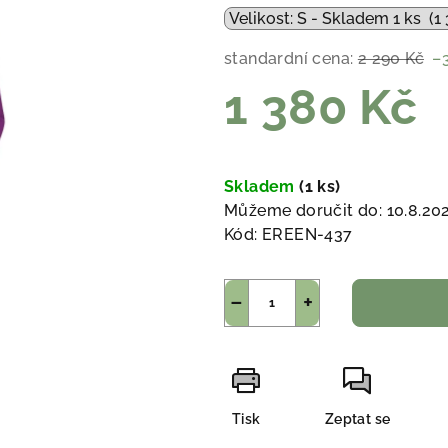
standardní cena:
2 290 Kč
–
1 380 Kč
Měrná
cena:
Skladem
(1 ks)
Můžeme doručit do:
10.8.20
Kód:
EREEN-437
−
+
Tisk
Zeptat se