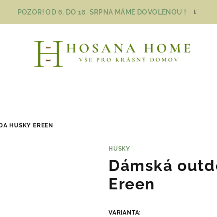
POZOR! OD 6. DO 16. SRPNA MÁME DOVOLENOU !
DA HUSKY EREEN
HUSKY
Dámská outd
Ereen
VARIANTA: