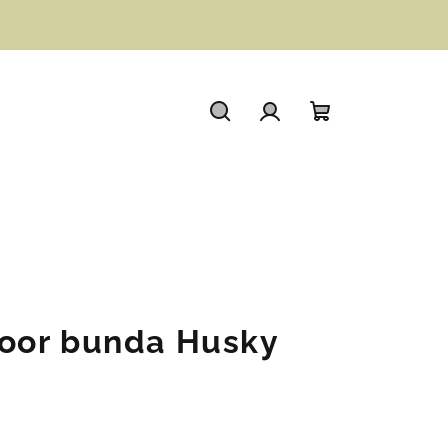
Hledat
Přihlášení
Nákupní
košík
oor bunda Husky