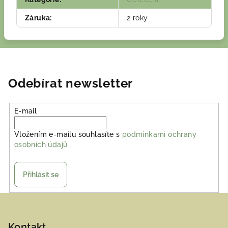
Záruka
:
2 roky
Odebírat newsletter
E-mail
Vložením e-mailu souhlasíte s
podmínkami ochrany
osobních údajů
Přihlásit se
Z
á
p
Kontakt