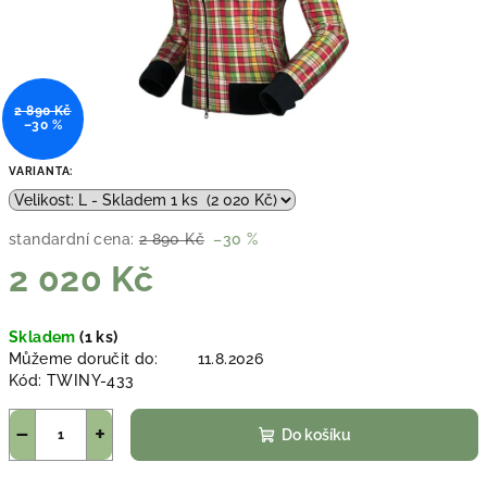
2 890 Kč
–30 %
VARIANTA:
standardní cena:
2 890 Kč
–30 %
2 020 Kč
Měrná
Skladem
(1 ks)
cena:
Můžeme doručit do:
11.8.2026
Kód:
TWINY-433
−
+
Do košíku