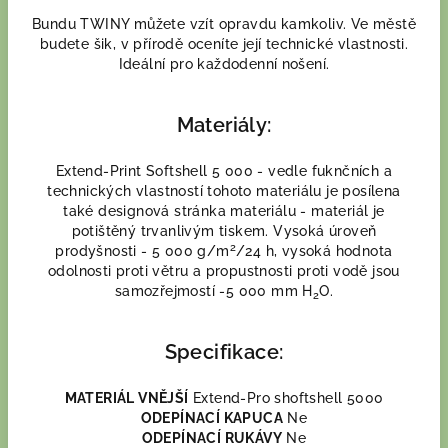
Bundu TWINY můžete vzít opravdu kamkoliv. Ve městě
budete šik, v přírodě oceníte její technické vlastnosti.
Ideální pro každodenní nošení.
Materiály:
Extend-Print Softshell 5 000 - vedle fuknčních a
technických vlastností tohoto materiálu je posílena
také designová stránka materiálu - materiál je
potištěný trvanlivým tiskem. Vysoká úroveň
2
prodyšnosti - 5 000 g/m
/24 h, vysoká hodnota
odolnosti proti větru a propustnosti proti vodě jsou
samozřejmostí -5 000 mm H
O.
2
Specifikace:
MATERIÁL VNĚJŠÍ
Extend-Pro shoftshell 5000
ODEPÍNACÍ KAPUCA
Ne
ODEPÍNACÍ RUKÁVY
Ne