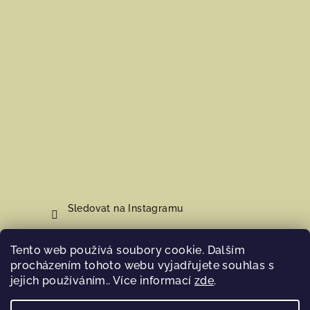
Sledovat na Instagramu
Tento web používá soubory cookie. Dalším
Nákupní košík
procházením tohoto webu vyjadřujete souhlas s
jejich používáním.. Více informací
zde
.
0
ks /
0 Kč