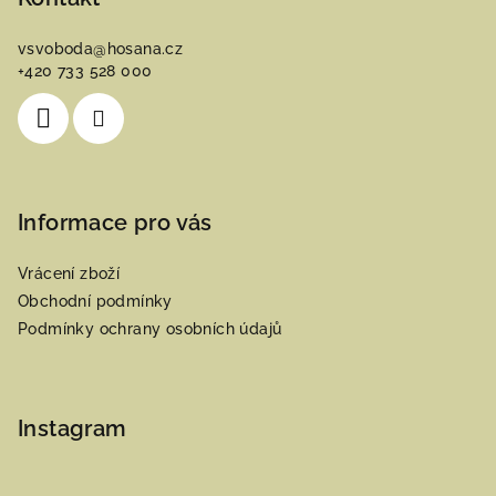
a
vsvoboda
@
hosana.cz
t
+420 733 528 000
í
Informace pro vás
Vrácení zboží
Obchodní podmínky
Podmínky ochrany osobních údajů
Instagram